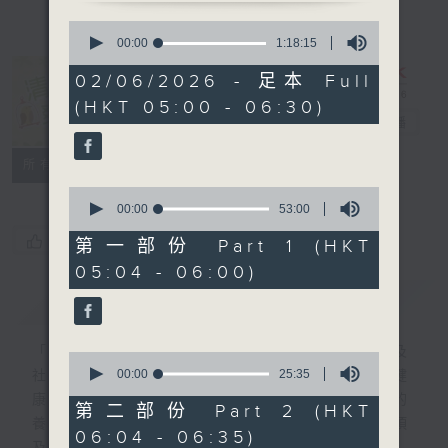
0
seconds
00:00
1:18:15
of
1
02/06/2026 - 足本 Full
hour,
清晨爽利 （與
(HKT 05:00 - 06:30)
18
第五台聯播）
電台直播
minutes,
15
seconds
聯絡
所有集數
0
seconds
00:00
53:00
of
您喜歡這個節目嗎?
53
第一部份 Part 1 (HKT
minutes,
05:04 - 06:00)
0
seconds
簡介
GIST
「清晨爽利」節目內容豐富，集保健、生活及
0
seconds
00:00
25:35
社會資訊等元素於一身。主要環節有：「健健
of
康康在清晨」 由 專業導師教授不同類型的
25
第二部份 Part 2 (HKT
minutes,
養生運動、保健常識、運動時需要注意的事項
06:04 - 06:35)
35