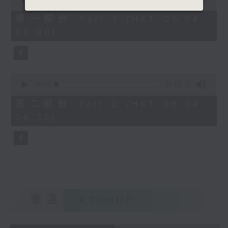
of
52
第一部份 Part 1 (HKT 05:04 -
minutes,
06:00)
30
seconds
0
seconds
00:00
25:12
of
25
第二部份 Part 2 (HKT 06:04 -
minutes,
06:35)
12
seconds
重溫
CATCHUP