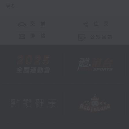
更多 ...
交 通
社 交
聯 絡
公眾回饋