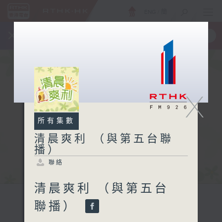
ENG
/
簡
×
全新 RTHK On The Go
取得
一手掌握 RTHK 電台、電視節目
X
所有集數
清晨爽利 （與第五台聯
播）
聯絡
清晨爽利 （與第五台
聯播）