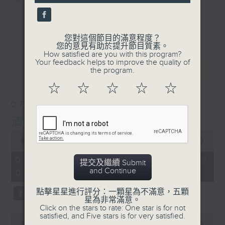
及行山等實用貼士
seconds
更多...
您對這個節目的滿意程度？
您的意見有助於提升節目質素。
How satisfied are you with this program?
清晨爽利之齊齊做早操
Your feedback helps to improve the quality of
最新
LATEST
the program.
☆
☆
☆
☆
☆
07/08/2026
清晨爽利 （與第五台聯播）
0
seconds
00:00
1:17:32
of
1
07/08/2026 - 足本 Full (HKT
提交及繼續 Submit
hour,
and Continue
05:00 - 06:30)
17
minutes,
32
點擊星星進行評分：一顆星為不滿意，五顆
seconds
星為非常滿意。
Click on the stars to rate: One star is for not
satisfied, and Five stars is for very satisfied.
0
seconds
00:00
52:30