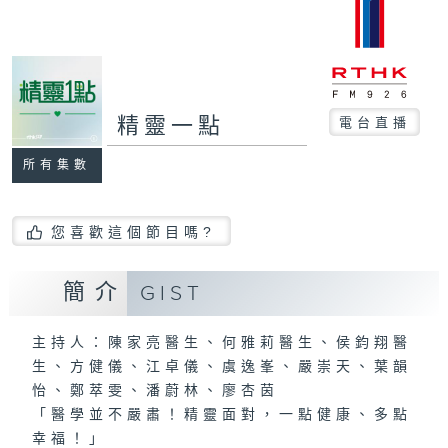
精靈一點
電台直播
所有集數
您喜歡這個節目嗎?
簡介
GIST
主持人：陳家亮醫生、何雅莉醫生、侯鈞翔醫
生、方健儀、江卓儀、虞逸峯、嚴崇天、葉韻
怡、鄭萃雯、潘蔚林、廖杏茵
「醫學並不嚴肅！精靈面對，一點健康、多點
幸福！」