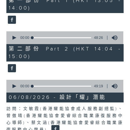
第一部份 Part 1 (HKT 13:05 -
minutes,
嘉賓：熊健慧醫生 (眼科專科醫生)
14:00)
20
seconds
0
seconds
00:00
48:26
of
48
第二部份 Part 2 (HKT 14:04 -
minutes,
15:00)
26
seconds
0
seconds
00:00
49:19
of
49
06/08/2026 - 設計「耀」潛能
minutes,
19
訪問：文敏霞(香港耀能協會成人服務副總監)、
seconds
曾傲晴(香港耀能協會愛睿綜合職業康復服務中
心導師)、蔡文涵(香港耀能協會愛睿綜合職業康
復服務中心學員)