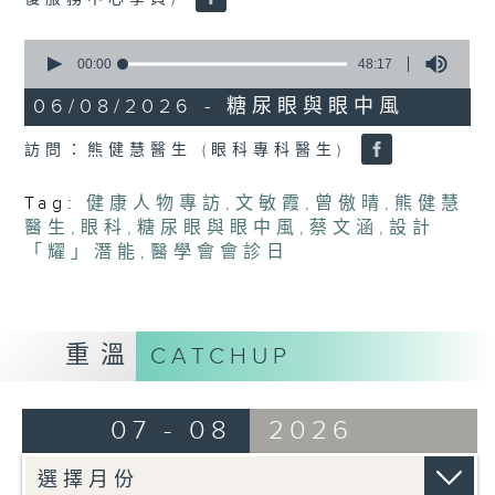
0
seconds
00:00
48:17
of
48
06/08/2026 - 糖尿眼與眼中風
minutes,
17
訪問：熊健慧醫生 (眼科專科醫生)
seconds
Tag:
健康人物專訪
,
文敏霞
,
曾傲晴
,
熊健慧
醫生
,
眼科
,
糖尿眼與眼中風
,
蔡文涵
,
設計
「耀」潛能
,
醫學會會診日
重溫
CATCHUP
07 - 08
2026