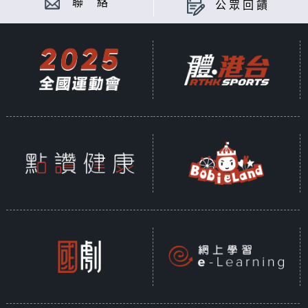
聯 絡
公眾回饋