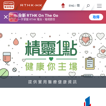
ENG
/
簡
×
全新 RTHK On The Go
取得
一手掌握 RTHK 電台、電視節目
提供實用醫療健康資訊