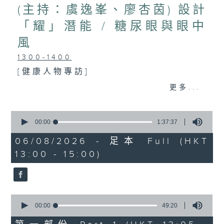
(主持：虞逸峯、廖杏茵) 設計
「耀」潛能 / 糖尿眼與眼中
風
1300-1400
[健康人物專訪]
主題：設計「耀」潛能
更多...
嘉賓：文敏霞(香港耀能協會成人服務副
0
總監)、曾傲晴(香港耀能協會愛睿綜合職
seconds
00:00
1:37:37
of
業康復服務中心導師)、蔡文涵(香港耀能
1
06/08/2026 - 足本 Full (HKT
hour,
13:00 - 15:00)
協會愛睿綜合職業康復服務中心學員)
37
minutes,
37
seconds
1400-1500
0
[醫學會會診日]
seconds
00:00
49:20
of
主題：糖尿眼與眼中風
49