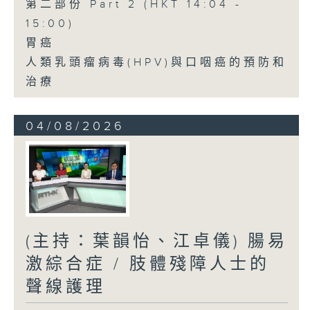
第二部份 Part 2 (HKT 14:04 -
15:00)
胃癌
人類乳頭瘤病毒(HPV)與口咽癌的預防和
治療
04/08/2026
(主持：葉韻怡、江卓儀) 腸易
激綜合症 / 肢體殘障人士的
聲線護理