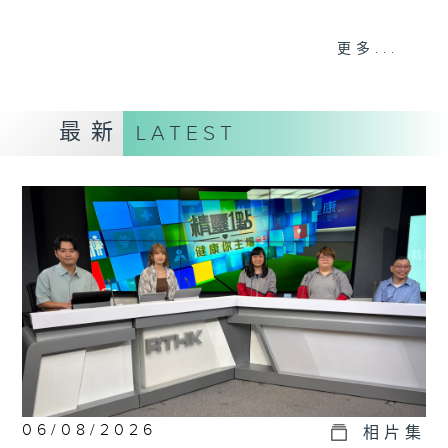
《精靈一點》 健康資訊 守護大眾
更多...
一眾主持與全港愛心醫護，健康專業人士攜
手，組織最強的醫學網絡，提供實用醫療健康
資訊。
最新
LATEST
星期一至五，下午 1 時10分 香港電台第一
台、港台電視31
下午2時 至 3 時 香港電台第一台
06/08/2026
相片集