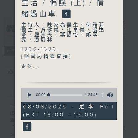
生活 / 偏誤 (上) / 情
緒過山車
主持人：陳家亮醫生、何雅莉
醫生、方健儀、江卓儀、虞逸
峯、嚴崇天、葉韻怡、鄭萃
精靈一點
電台直播
雯、潘蔚林
1300-1330
所有集數
[醫管局精靈直播]
主題：迷走神經刺激手術助腦
更多...
癇症患者重拾生活
您喜歡這個節目嗎?
嘉賓：李永恩醫生 (東區尤德
夫人那打素醫院神經外科顧問
簡介
GIST
0
醫生)、郭駿謙醫生 (東區尤德
seconds
00:00
1:34:45
of
夫人那打素醫院內科駐院專科
1
主持人：陳家亮醫生、何雅莉醫生、方健儀、
08/08/2025 - 足本 Full
醫生)
hour,
江卓儀、虞逸峯、嚴崇天、葉韻怡、鄭萃雯、
(HKT 13:00 - 15:00)
34
1330-1400
minutes,
潘蔚林
[心裡心理有個謎]
45
「醫學並不嚴肅！精靈面對，一點健康、多點
seconds
主題：偏誤 (上)
幸福！」
嘉賓：陳頌恩博士 (心理學家)