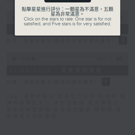
seconds
點擊星星進行評分：一顆星為不滿意，五顆
0
星為非常滿意。
seconds
00:00
21:31
Click on the stars to rate: One star is for not
of
satisfied, and Five stars is for very satisfied.
21
07/08/2026 - 結節性癢疹
minutes,
31
訪問：鄭學輝醫生(皮膚及性病科專科醫生)
seconds
0
seconds
00:00
49:22
of
49
07/08/2026 - 長者情緒健康
minutes,
22
訪問：潘佩璆醫生(精神科專科醫生)
seconds
Tag:
潘佩璆醫生
,
皮膚及性病科
,
精神科
,
精
神科醫學院系列
,
結節性癢疹
,
鄭學輝醫生
,
醫管局精靈直播
,
長者情緒健康
,
陳麗珊
,
雙
職媽媽的母乳歷程