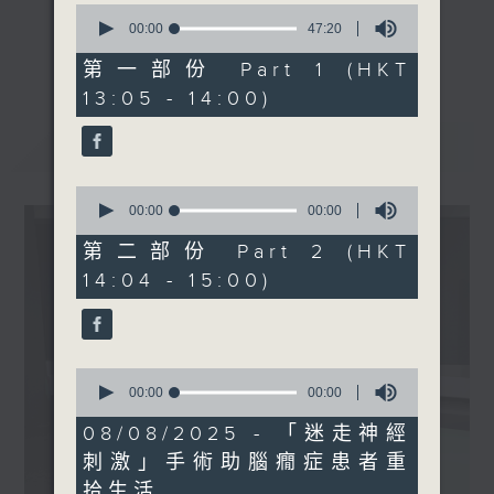
0
seconds
00:00
47:20
《精靈一點》 健康資訊 守護大眾
of
1400-1500
更多...
47
第一部份 Part 1 (HKT
一眾主持與全港愛心醫護，健康專業人士攜
[精神科醫學院系列]
minutes,
13:05 - 14:00)
手，組織最強的醫學網絡，提供實用醫療健康
20
主題：情緒過山車
seconds
資訊。
嘉賓：林潤婷醫生 (精神科專
最新
LATEST
星期一至五，下午 1 時10分 香港電台第一
科醫生)
台、港台電視31
0
下午2時 至 3 時 香港電台第一台
seconds
00:00
00:00
of
0
第二部份 Part 2 (HKT
seconds
14:04 - 15:00)
0
seconds
00:00
17:10
of
17
08/08/2025 - 「迷走神經
minutes,
刺激」手術助腦癇症患者重
10
seconds
拾生活