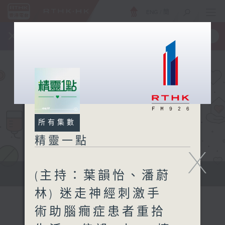
ENG
/
簡
×
全新 RTHK On The Go
取得
一手掌握 RTHK 電台、電視節目
所有集數
精靈一點
X
(主持：葉韻怡、潘蔚
提供實用醫療健康資訊
林) 迷走神經刺激手
術助腦癇症患者重拾