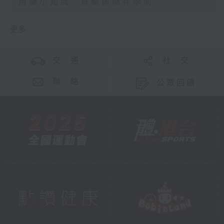
用藥小知識- 買藥與儲存學問
更多 ...
交 通
社 交
聯 絡
公眾回饋