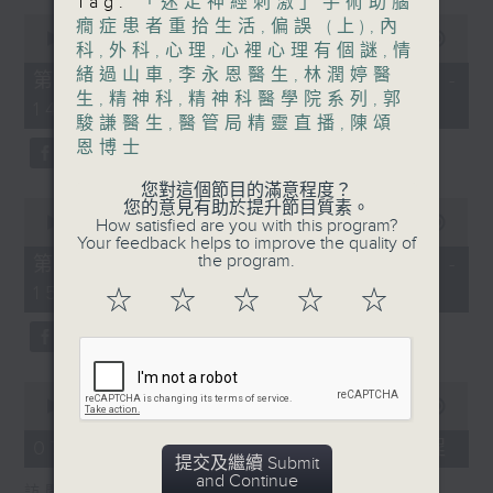
Tag:
「迷走神經刺激」手術助腦
0
癇症患者重拾生活
,
偏誤 (上)
,
內
1400-1500
seconds
00:00
48:50
科
,
外科
,
心理
,
心裡心理有個謎
,
情
of
[精神科醫學院系列]
48
緒過山車
,
李永恩醫生
,
林潤婷醫
第一部份 Part 1 (HKT 13:05 -
minutes,
生
,
精神科
,
精神科醫學院系列
,
郭
主題：長者情緒健康
14:00)
50
駿謙醫生
,
醫管局精靈直播
,
陳頌
seconds
嘉賓：潘佩璆醫生(精神科專科醫生)
恩博士
您對這個節目的滿意程度？
0
您的意見有助於提升節目質素。
seconds
00:00
49:26
How satisfied are you with this program?
of
Your feedback helps to improve the quality of
49
the program.
第二部份 Part 2 (HKT 14:04 -
minutes,
15:00)
26
☆
☆
☆
☆
☆
seconds
0
seconds
00:00
18:44
of
18
07/08/2026 - 雙職媽媽的母乳歷程
minutes,
提交及繼續 Submit
44
and Continue
訪問：陳麗珊 (廣華醫院顧問助產士)