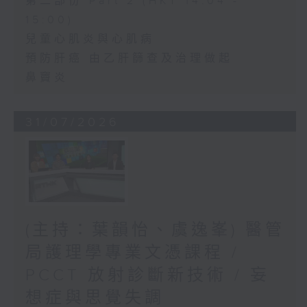
第二部份 Part 2 (HKT 14:04 -
15:00)
兒童心肌炎與心肌病
預防肝癌 由乙肝篩查及治理做起
鼻竇炎
31/07/2026
(主持：葉韻怡、虞逸峯) 醫管
局護理學專業文憑課程 /
PCCT 放射診斷新技術 / 妄
想症與思覺失調