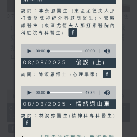
訪問：李永恩醫生 (東區尤德夫人那
07/08/2026
相片集
打素醫院神經外科顧問醫生)、郭駿
謙醫生 (東區尤德夫人那打素醫院內
(主持：方健儀、潘蔚林) 雙職
科駐院專科醫生)
媽媽的母乳歷程 / 結節性癢
0
疹 / 長者情緒健康
seconds
00:00
20:14
of
1300-1330
20
08/08/2025 - 偏誤 (上)
[醫管局精靈直播]
minutes,
14
訪問：陳頌恩博士 (心理學家)
主題：雙職媽媽的母乳歷程
更多...
seconds
嘉賓：陳麗珊 (廣華醫院顧問助產士)
0
0
seconds
00:00
47:34
1330-1400
seconds
00:00
1:38:06
of
of
47
08/08/2025 - 情緒過山車
主題：結節性癢疹
1
minutes,
07/08/2026 - 足本 Full (HKT
hour,
34
13:00 - 15:00)
嘉賓：鄭學輝醫生(皮膚及性病科專科醫
訪問：林潤婷醫生(精神科專科醫生)
38
seconds
minutes,
6
生)
seconds