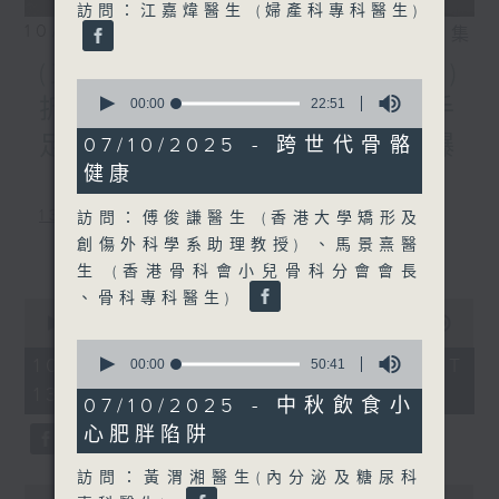
訪問：江嘉煒醫生 (婦產科專科醫生)
10/08/2026
相片集
(主持：葉韻怡、 陳家亮教授)
0
拆解兒童身高迷思 / 預防手
seconds
00:00
22:51
of
22
足口病 / 天氣炎熱，小心爆
07/10/2025 - 跨世代骨骼
minutes,
健康
51
「瘡」
seconds
1300-1400
訪問：傅俊謙醫生 (香港大學矯形及
創傷外科學系助理教授) 、馬景熹醫
主題：拆解兒童身高迷思
更多...
生 (香港骨科會小兒骨科分會會長
嘉賓：李勵嘉醫生(香港中文大學醫學院
、骨科專科醫生)
0
兒科學系名譽臨床助理教授、兒童內分泌
seconds
00:00
1:51:00
of
0
科專科醫生)
1
10/08/2026 - 足本 Full (HKT
seconds
00:00
50:41
hour,
of
13:05 - 15:00)
1400-1430
51
50
07/10/2025 - 中秋飲食小
minutes,
minutes,
0
[衞生署健康資訊站]
心肥胖陷阱
41
seconds
seconds
主題：預防手足口病
訪問：黃渭湘醫生(內分泌及糖尿科
0