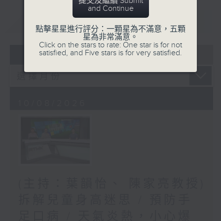
提交及繼續 Submit
and Continue
重溫
CATCHUP
點擊星星進行評分：一顆星為不滿意，五顆
星為非常滿意。
Click on the stars to rate: One star is for not
07 - 08
2026
satisfied, and Five stars is for very satisfied.
10/08/2026
(主持：葉韻怡、 陳家亮教授)
拆解兒童身高迷思 / 預防手
足口病 / 天氣炎熱，小心爆