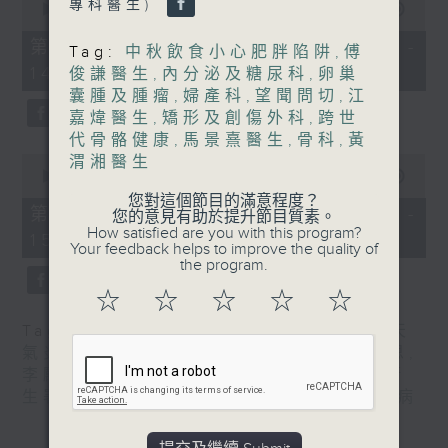
嘉賓：關耀基醫生 (衞生署健康促進處醫
專科醫生)
seconds
00:00
55:10
of
生)
55
第一部份 Part 1 (HKT 13:05 -
Tag:
中秋飲食小心肥胖陷阱
,
傅
minutes,
1430-1500
14:00)
10
俊謙醫生
,
內分泌及糖尿科
,
卵巢
seconds
囊腫及腫瘤
,
婦產科
,
望聞問切
,
江
[中華醫學會會診日]
嘉煒醫生
,
矯形及創傷外科
,
跨世
主題：天氣炎熱，小心爆「瘡」
代骨骼健康
,
馬景熹醫生
,
骨科
,
黃
0
渭湘醫生
嘉賓：王慶榮醫生(皮膚及性病科專科醫
seconds
00:00
56:10
of
您對這個節目的滿意程度？
生)
56
第二部份 Part 2 (HKT 14:04 -
您的意見有助於提升節目質素。
minutes,
How satisfied are you with this program?
15:00)
10
Your feedback helps to improve the quality of
seconds
the program.
☆
☆
☆
☆
☆
Tag:
中華醫學會會診日
,
兒童內分泌科
,
天
氣炎熱，小心爆「瘡」
,
拆解兒童身高迷思
,
李勵嘉醫生
,
王慶榮醫生
,
皮膚及性病科
,
衞
生署健康資訊站
,
關耀基醫生
,
預防手足口病