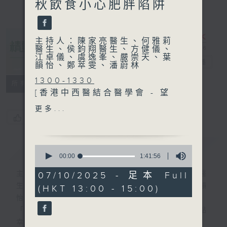
秋飲食小心肥胖陷阱
主持人：陳家亮醫生、何雅莉
醫生、侯鈞翔醫生、方健儀、
江卓儀、虞逸峯、嚴崇天、葉
精靈一點
電台直播
韻怡、鄭萃雯、潘蔚林
1300-1330
所有集數
[香港中西醫結合醫學會 - 望
聞問切]
更多...
主題：卵巢囊腫及腫瘤
您喜歡這個節目嗎?
嘉賓：江嘉煒醫生 (婦產科專
科醫生)
簡介
GIST
0
1330-1400
seconds
00:00
1:41:56
of
主題：跨世代骨骼健康
1
主持人：陳家亮醫生、何雅莉醫生、侯鈞翔醫
07/10/2025 - 足本 Full
嘉賓：傅俊謙醫生 (香港大學
hour,
生、方健儀、江卓儀、虞逸峯、嚴崇天、葉韻
(HKT 13:00 - 15:00)
41
矯形及創傷外科學系副教授)
minutes,
怡、鄭萃雯、潘蔚林
、馬景熹醫生 (香港骨科學會
56
「醫學並不嚴肅！精靈面對，一點健康、多點
seconds
小兒骨科分會會長 、骨科專
幸福！」
科醫生)