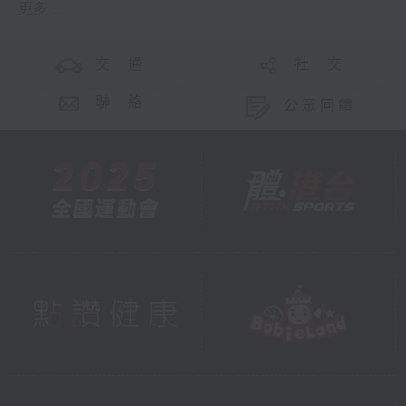
更多 ...
交 通
社 交
聯 絡
公眾回饋