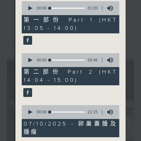
0
seconds
00:00
51:20
《精靈一點》 健康資訊 守護大眾
of
1400-1500
更多...
51
第一部份 Part 1 (HKT
一眾主持與全港愛心醫護，健康專業人士攜
主題：中秋飲食小心肥胖陷阱
minutes,
13:05 - 14:00)
手，組織最強的醫學網絡，提供實用醫療健康
20
嘉賓：黃渭湘醫生(內分泌及
seconds
資訊。
糖尿科專科醫生)
最新
LATEST
星期一至五，下午 1 時10分 香港電台第一
台、港台電視31
0
下午2時 至 3 時 香港電台第一台
seconds
00:00
50:46
of
50
第二部份 Part 2 (HKT
minutes,
14:04 - 15:00)
46
seconds
0
seconds
00:00
21:15
of
21
07/10/2025 - 卵巢囊腫及
minutes,
腫瘤
15
seconds