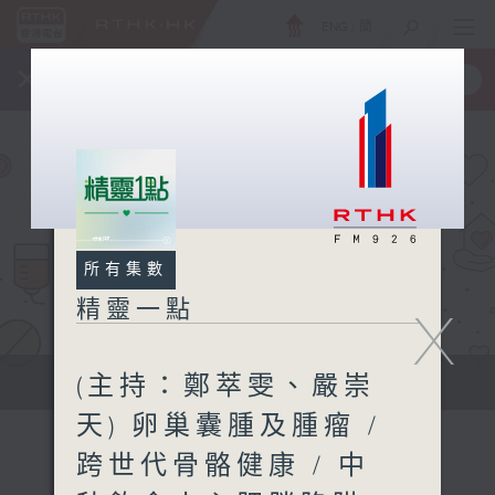
ENG
/
簡
×
全新 RTHK On The Go
取得
一手掌握 RTHK 電台、電視節目
所有集數
精靈一點
X
(主持：鄭萃雯、嚴崇
提供實用醫療健康資訊
天) 卵巢囊腫及腫瘤 /
跨世代骨骼健康 / 中