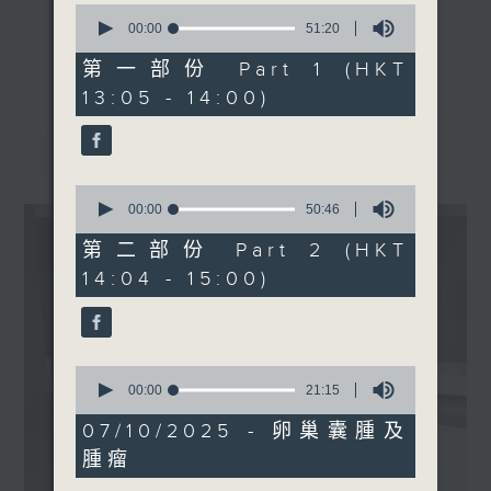
0
seconds
00:00
51:20
《精靈一點》 健康資訊 守護大眾
of
1400-1500
更多...
51
第一部份 Part 1 (HKT
一眾主持與全港愛心醫護，健康專業人士攜
主題：中秋飲食小心肥胖陷阱
minutes,
13:05 - 14:00)
手，組織最強的醫學網絡，提供實用醫療健康
20
嘉賓：黃渭湘醫生(內分泌及
seconds
資訊。
糖尿科專科醫生)
最新
LATEST
星期一至五，下午 1 時10分 香港電台第一
台、港台電視31
0
下午2時 至 3 時 香港電台第一台
seconds
00:00
50:46
of
50
第二部份 Part 2 (HKT
minutes,
14:04 - 15:00)
46
seconds
0
seconds
00:00
21:15
of
21
07/10/2025 - 卵巢囊腫及
minutes,
腫瘤
15
seconds