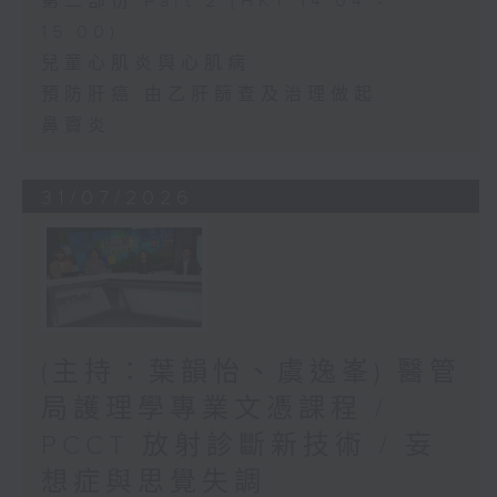
第二部份 Part 2 (HKT 14:04 -
15:00)
兒童心肌炎與心肌病
預防肝癌 由乙肝篩查及治理做起
鼻竇炎
31/07/2026
(主持：葉韻怡、虞逸峯) 醫管
局護理學專業文憑課程 /
PCCT 放射診斷新技術 / 妄
想症與思覺失調