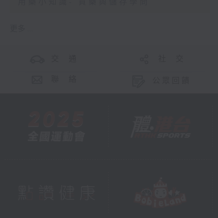
用藥小知識- 買藥與儲存學問
更多 ...
交 通
社 交
聯 絡
公眾回饋