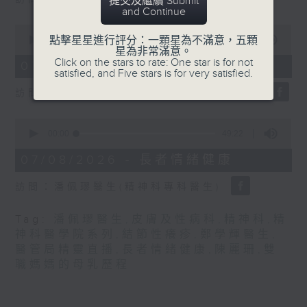
提交及繼續 Submit
seconds
and Continue
0
seconds
點擊星星進行評分：一顆星為不滿意，五顆
00:00
21:31
of
星為非常滿意。
21
Click on the stars to rate: One star is for not
07/08/2026 - 結節性癢疹
minutes,
satisfied, and Five stars is for very satisfied.
31
訪問：鄭學輝醫生(皮膚及性病科專科醫生)
seconds
0
seconds
00:00
49:22
of
49
07/08/2026 - 長者情緒健康
minutes,
22
訪問：潘佩璆醫生(精神科專科醫生)
seconds
Tag:
潘佩璆醫生
,
皮膚及性病科
,
精神科
,
精
神科醫學院系列
,
結節性癢疹
,
鄭學輝醫生
,
醫管局精靈直播
,
長者情緒健康
,
陳麗珊
,
雙
職媽媽的母乳歷程