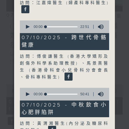
訪問：江嘉煒醫生 (婦產科專科醫生)
07/08/2026
相片集
0
(主持：方健儀、潘蔚林) 雙職
seconds
00:00
22:51
of
媽媽的母乳歷程 / 結節性癢
22
07/10/2025 - 跨世代骨骼
minutes,
疹 / 長者情緒健康
健康
51
seconds
1300-1330
訪問：傅俊謙醫生 (香港大學矯形及
[醫管局精靈直播]
創傷外科學系助理教授) 、馬景熹醫
生 (香港骨科會小兒骨科分會會長
主題：雙職媽媽的母乳歷程
更多...
、骨科專科醫生)
嘉賓：陳麗珊 (廣華醫院顧問助產士)
0
0
1330-1400
seconds
00:00
1:38:06
seconds
00:00
50:41
of
of
主題：結節性癢疹
1
07/08/2026 - 足本 Full (HKT
50
07/10/2025 - 中秋飲食小
hour,
minutes,
13:00 - 15:00)
嘉賓：鄭學輝醫生(皮膚及性病科專科醫
38
心肥胖陷阱
41
minutes,
seconds
6
生)
seconds
訪問：黃渭湘醫生(內分泌及糖尿科