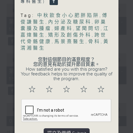
專科醫生)
0
1400-1500
seconds
00:00
48:50
of
Tag:
中秋飲食小心肥胖陷阱
,
傅
[精神科醫學院系列]
48
第一部份 Part 1 (HKT 13:05 -
俊謙醫生
,
內分泌及糖尿科
,
卵巢
minutes,
囊腫及腫瘤
,
婦產科
,
望聞問切
,
江
主題：長者情緒健康
14:00)
50
seconds
嘉煒醫生
,
矯形及創傷外科
,
跨世
嘉賓：潘佩璆醫生(精神科專科醫生)
代骨骼健康
,
馬景熹醫生
,
骨科
,
黃
渭湘醫生
0
您對這個節目的滿意程度？
seconds
00:00
49:26
您的意見有助於提升節目質素。
of
How satisfied are you with this program?
49
第二部份 Part 2 (HKT 14:04 -
Your feedback helps to improve the quality of
minutes,
15:00)
the program.
26
seconds
☆
☆
☆
☆
☆
0
seconds
00:00
18:44
of
18
07/08/2026 - 雙職媽媽的母乳歷程
minutes,
44
訪問：陳麗珊 (廣華醫院顧問助產士)