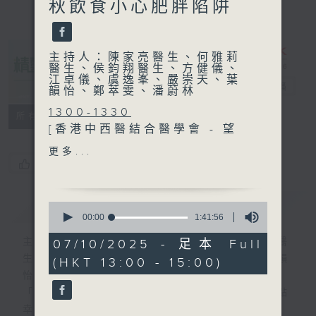
秋飲食小心肥胖陷阱
主持人：陳家亮醫生、何雅莉
醫生、侯鈞翔醫生、方健儀、
江卓儀、虞逸峯、嚴崇天、葉
精靈一點
電台直播
韻怡、鄭萃雯、潘蔚林
1300-1330
所有集數
[香港中西醫結合醫學會 - 望
聞問切]
更多...
主題：卵巢囊腫及腫瘤
您喜歡這個節目嗎?
嘉賓：江嘉煒醫生 (婦產科專
科醫生)
簡介
GIST
0
1330-1400
seconds
00:00
1:41:56
of
主題：跨世代骨骼健康
1
主持人：陳家亮醫生、何雅莉醫生、侯鈞翔醫
07/10/2025 - 足本 Full
嘉賓：傅俊謙醫生 (香港大學
hour,
生、方健儀、江卓儀、虞逸峯、嚴崇天、葉韻
(HKT 13:00 - 15:00)
41
矯形及創傷外科學系副教授)
minutes,
怡、鄭萃雯、潘蔚林
、馬景熹醫生 (香港骨科學會
56
「醫學並不嚴肅！精靈面對，一點健康、多點
seconds
小兒骨科分會會長 、骨科專
幸福！」
科醫生)