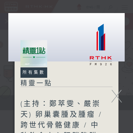
ENG
/
簡
×
全新 RTHK On The Go
取得
一手掌握 RTHK 電台、電視節目
所有集數
精靈一點
X
(主持：鄭萃雯、嚴崇
提供實用醫療健康資訊
天) 卵巢囊腫及腫瘤 /
跨世代骨骼健康 / 中