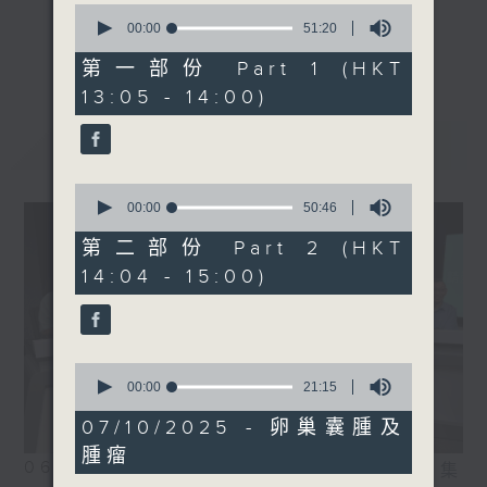
0
seconds
00:00
51:20
《精靈一點》 健康資訊 守護大眾
of
1400-1500
更多...
51
第一部份 Part 1 (HKT
一眾主持與全港愛心醫護，健康專業人士攜
主題：中秋飲食小心肥胖陷阱
minutes,
13:05 - 14:00)
手，組織最強的醫學網絡，提供實用醫療健康
20
嘉賓：黃渭湘醫生(內分泌及
seconds
資訊。
糖尿科專科醫生)
最新
LATEST
星期一至五，下午 1 時10分 香港電台第一
台、港台電視31
0
下午2時 至 3 時 香港電台第一台
seconds
00:00
50:46
of
50
第二部份 Part 2 (HKT
minutes,
14:04 - 15:00)
46
seconds
0
seconds
00:00
21:15
of
21
07/10/2025 - 卵巢囊腫及
minutes,
腫瘤
15
06/08/2026
相片集
seconds