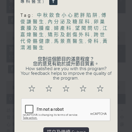
第一部份 Part 1 (HKT 13:05 -
專科醫生)
minutes,
嘉賓：熊健慧醫生 (眼科專科醫生)
14:00)
20
seconds
Tag:
中秋飲食小心肥胖陷阱
,
傅
俊謙醫生
,
內分泌及糖尿科
,
卵巢
囊腫及腫瘤
,
婦產科
,
望聞問切
,
江
0
嘉煒醫生
,
矯形及創傷外科
,
跨世
seconds
00:00
48:26
代骨骼健康
,
馬景熹醫生
,
骨科
,
黃
of
渭湘醫生
48
第二部份 Part 2 (HKT 14:04 -
minutes,
15:00)
26
您對這個節目的滿意程度？
seconds
您的意見有助於提升節目質素。
How satisfied are you with this program?
Your feedback helps to improve the quality of
the program.
0
☆
☆
☆
☆
☆
seconds
00:00
49:19
of
49
06/08/2026 - 設計「耀」潛能
minutes,
19
訪問：文敏霞(香港耀能協會成人服務副總監)、
seconds
曾傲晴(香港耀能協會愛睿綜合職業康復服務中
心導師)、蔡文涵(香港耀能協會愛睿綜合職業康
復服務中心學員)