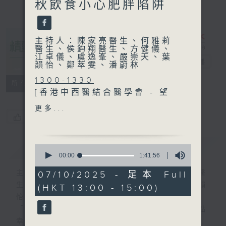
秋飲食小心肥胖陷阱
主持人：陳家亮醫生、何雅莉
醫生、侯鈞翔醫生、方健儀、
江卓儀、虞逸峯、嚴崇天、葉
精靈一點
電台直播
韻怡、鄭萃雯、潘蔚林
1300-1330
所有集數
[香港中西醫結合醫學會 - 望
聞問切]
更多...
主題：卵巢囊腫及腫瘤
您喜歡這個節目嗎?
嘉賓：江嘉煒醫生 (婦產科專
科醫生)
簡介
GIST
0
1330-1400
seconds
00:00
1:41:56
of
主題：跨世代骨骼健康
1
主持人：陳家亮醫生、何雅莉醫生、侯鈞翔醫
07/10/2025 - 足本 Full
嘉賓：傅俊謙醫生 (香港大學
hour,
生、方健儀、江卓儀、虞逸峯、嚴崇天、葉韻
(HKT 13:00 - 15:00)
41
矯形及創傷外科學系副教授)
minutes,
怡、鄭萃雯、潘蔚林
、馬景熹醫生 (香港骨科學會
56
「醫學並不嚴肅！精靈面對，一點健康、多點
seconds
小兒骨科分會會長 、骨科專
幸福！」
科醫生)