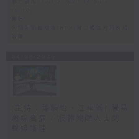
第二部份 Part 2 (HKT 14:04 -
15:00)
胃癌
人類乳頭瘤病毒(HPV)與口咽癌的預防和
治療
04/08/2026
(主持：葉韻怡、江卓儀) 腸易
激綜合症 / 肢體殘障人士的
聲線護理