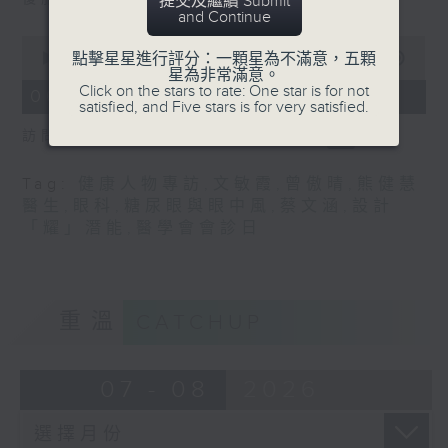
提交及繼續 Submit
and Continue
0
點擊星星進行評分：一顆星為不滿意，五顆
seconds
00:00
48:17
星為非常滿意。
of
Click on the stars to rate: One star is for not
48
06/08/2026 - 糖尿眼與眼中風
satisfied, and Five stars is for very satisfied.
minutes,
17
訪問：熊健慧醫生 (眼科專科醫生)
seconds
Tag:
健康人物專訪
,
文敏霞
,
曾傲晴
,
熊健慧
醫生
,
眼科
,
糖尿眼與眼中風
,
蔡文涵
,
設計
「耀」潛能
,
醫學會會診日
重溫
CATCHUP
07 - 08
2026