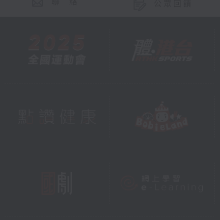
聯 絡
公眾回饋