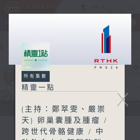
ENG
/
簡
×
全新 RTHK On The Go
取得
一手掌握 RTHK 電台、電視節目
所有集數
精靈一點
X
(主持：鄭萃雯、嚴崇
提供實用醫療健康資訊
天) 卵巢囊腫及腫瘤 /
跨世代骨骼健康 / 中