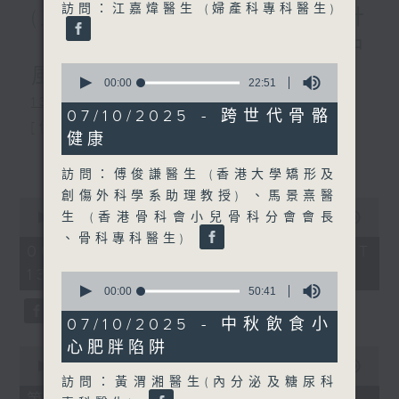
訪問：江嘉煒醫生 (婦產科專科醫生)
(主持：虞逸峯、廖杏茵) 設計
「耀」潛能 / 糖尿眼與眼中
0
風
seconds
00:00
22:51
of
1300-1400
22
07/10/2025 - 跨世代骨骼
minutes,
[健康人物專訪]
健康
51
seconds
主題：設計「耀」潛能
更多...
訪問：傅俊謙醫生 (香港大學矯形及
嘉賓：文敏霞(香港耀能協會成人服務副
創傷外科學系助理教授) 、馬景熹醫
0
總監)、曾傲晴(香港耀能協會愛睿綜合職
生 (香港骨科會小兒骨科分會會長
seconds
00:00
1:37:37
of
、骨科專科醫生)
業康復服務中心導師)、蔡文涵(香港耀能
1
06/08/2026 - 足本 Full (HKT
hour,
13:00 - 15:00)
協會愛睿綜合職業康復服務中心學員)
37
0
minutes,
seconds
00:00
50:41
37
of
seconds
50
07/10/2025 - 中秋飲食小
1400-1500
minutes,
心肥胖陷阱
41
0
[醫學會會診日]
seconds
seconds
00:00
49:20
of
訪問：黃渭湘醫生(內分泌及糖尿科
主題：糖尿眼與眼中風
49