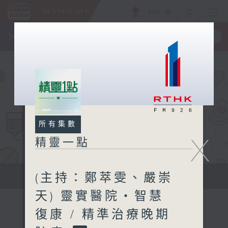
ENG
/
簡
×
全新 RTHK On The Go
取得
一手掌握 RTHK 電台、電視節目
所有集數
X
精靈一點
(主持：鄭萃雯、嚴崇
提供實用醫療健康資訊
天) 靈實醫院‧智慧
復康 / 精準治療晚期