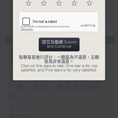
☆
☆
☆
☆
☆
網上直播完畢稍後提供節目重溫。
Archive will be available after
live webcast
06/08/2026
提交及繼續 Submit
and Continue
點擊星星進行評分：一顆星為不滿意，五顆
星為非常滿意。
Click on the stars to rate: One star is for not
satisfied, and Five stars is for very satisfied.
(主持：虞逸峯、廖杏茵) 設計
「耀」潛能 / 糖尿眼與眼中
風
足本 Full (HKT 13:00 - 15:00)
第一部份 Part 1 (HKT 13:05 -