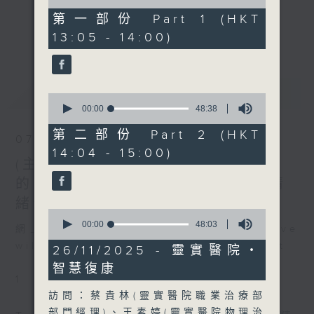
of
48
第一部份 Part 1 (HKT
minutes,
《精靈一點》 健康資訊 守護大眾
更多...
13:05 - 14:00)
10
一眾主持與全港愛心醫護，健康專業人士攜
seconds
手，組織最強的醫學網絡，提供實用醫療健康
資訊。
最新
LATEST
星期一至五，下午 1 時10分 香港電台第一
0
seconds
00:00
48:38
台、港台電視31
of
下午2時 至 3 時 香港電台第一台
48
第二部份 Part 2 (HKT
07/08/2026
minutes,
14:04 - 15:00)
38
(主持：方健儀、潘蔚林) 雙職媽媽
seconds
的母乳歷程 / 結節性癢疹 / 長者情
緒健康
0
seconds
00:00
48:03
網上直播完畢稍後提供節目重溫。 Archive
of
will be available after live webcast
48
26/11/2025 - 靈實醫院‧
minutes,
智慧復康
3
1
seconds
訪問：蔡貴林(靈實醫院職業治療部
部門經理)、王素婷(靈實醫院物理治