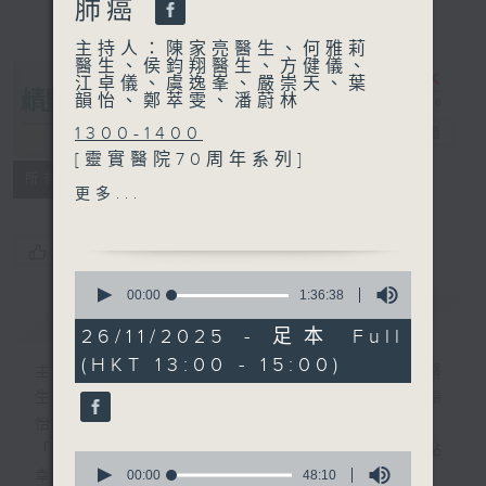
肺癌
主持人：陳家亮醫生、何雅莉
醫生、侯鈞翔醫生、方健儀、
江卓儀、虞逸峯、嚴崇天、葉
韻怡、鄭萃雯、潘蔚林
1300-1400
精靈一點
電台直播
[靈實醫院70周年系列]
所有集數
主題：靈實醫院‧智慧復康
更多...
嘉賓：蔡貴林 (靈實醫院職業
治療部部門經理)、王素婷 (靈
您喜歡這個節目嗎?
實醫院物理治療部副部門經
0
理)
seconds
00:00
1:36:38
簡介
of
GIST
1
26/11/2025 - 足本 Full
1400-1500
hour,
(HKT 13:00 - 15:00)
36
主題：精準治療晚期肺癌
主持人：陳家亮醫生、何雅莉醫生、侯鈞翔醫
minutes,
嘉賓：饒家棟醫生 (臨床腫瘤
生、方健儀、江卓儀、虞逸峯、嚴崇天、葉韻
38
seconds
科專科醫生)
怡、鄭萃雯、潘蔚林
「醫學並不嚴肅！精靈面對，一點健康、多點
0
seconds
00:00
48:10
幸福！」