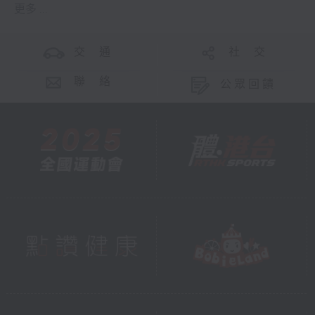
更多 ...
交 通
社 交
聯 絡
公眾回饋