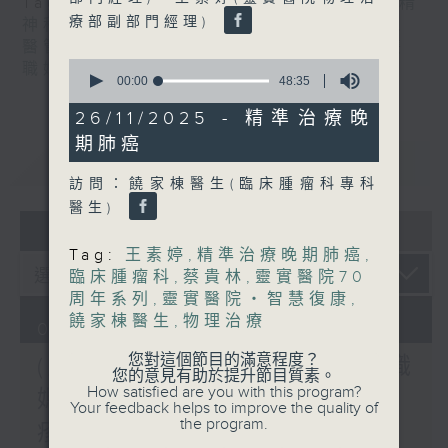
Tag:
潘佩璆醫生
,
皮膚及性病科
,
精神科
,
精
療部副部門經理)
神科醫學院系列
,
結節性癢疹
,
鄭學輝醫生
,
醫管局精靈直播
,
長者情緒健康
,
陳麗珊
,
雙
0
職媽媽的母乳歷程
seconds
00:00
48:35
of
48
26/11/2025 - 精準治療晚
minutes,
期肺癌
35
重溫
CATCHUP
seconds
訪問：饒家棟醫生(臨床腫瘤科專科
醫生)
07 - 08
2026
Tag:
王素婷
,
精準治療晚期肺癌
,
臨床腫瘤科
,
蔡貴林
,
靈實醫院70
周年系列
,
靈實醫院‧智慧復康
,
饒家棟醫生
,
物理治療
07/08/2026
您對這個節目的滿意程度？
(主持：方健儀、潘蔚林) 雙職
您的意見有助於提升節目質素。
How satisfied are you with this program?
媽媽的母乳歷程 / 結節性癢
Your feedback helps to improve the quality of
the program.
疹 / 長者情緒健康