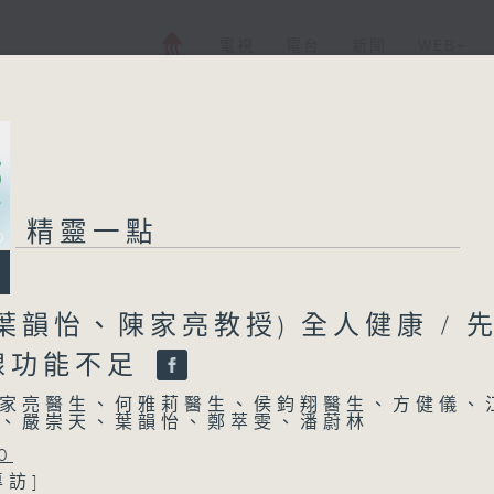
電視
電台
新聞
WEB+
精靈一點
葉韻怡、陳家亮教授) 全人健康 / 
腺功能不足
家亮醫生、何雅莉醫生、侯鈞翔醫生、方健儀、
、嚴崇天、葉韻怡、鄭萃雯、潘蔚林
0
專訪]