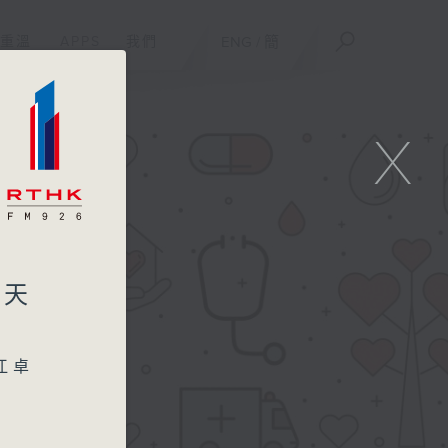
重溫
APPS
我們
ENG
/
簡
X
先天
江卓