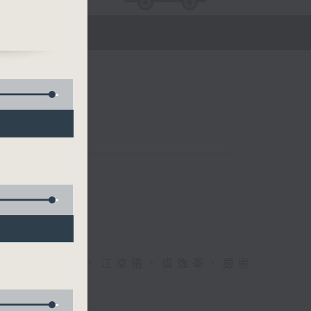
醫生、方健儀、江卓儀、虞逸峯、嚴崇
幸福！」