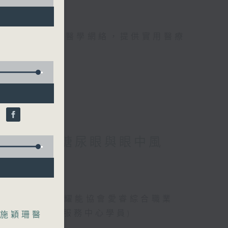
手，組織最強的醫學網絡，提供實用醫療
、港台電視31
)
」潛能 / 糖尿眼與眼中風
、曾傲晴(香港耀能協會愛睿綜合職業
綜合職業康復服務中心學員)
施穎珊醫