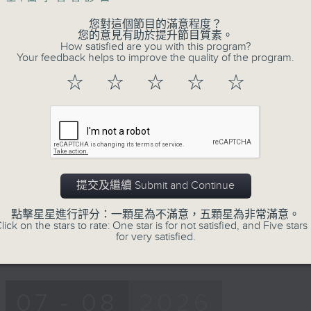
1400-1500
您對這個節目的滿意程度？
您的意見有助於提升節目質素。
[醫學會會診日]
How satisfied are you with this program?
主題：糖尿眼與眼中風
Your feedback helps to improve the quality of the program.
嘉賓：熊健慧醫生 (眼科專科醫生)
☆
☆
☆
☆
☆
0
seconds
00:00
of
54
06/08/2026 - 第一部份 Part 1 (HKT 1
minutes,
59
seconds
Volume
90%
提交及繼續 Submit and Continue
Tag:
健康人物專訪
,
文敏霞
,
曾傲晴
,
熊健慧醫生
點擊星星進行評分：一顆星為不滿意，五顆星為非常滿意。
「耀」潛能
,
醫學會會診日
lick on the stars to rate: One star is for not satisfied, and Five stars 
for very satisfied.
07 - 08
2026