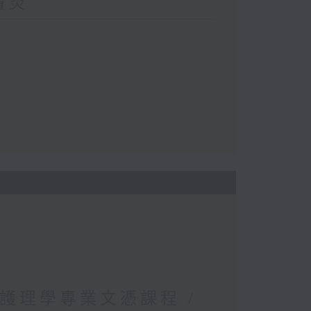
竇炎
局護理學專業文憑課程 /