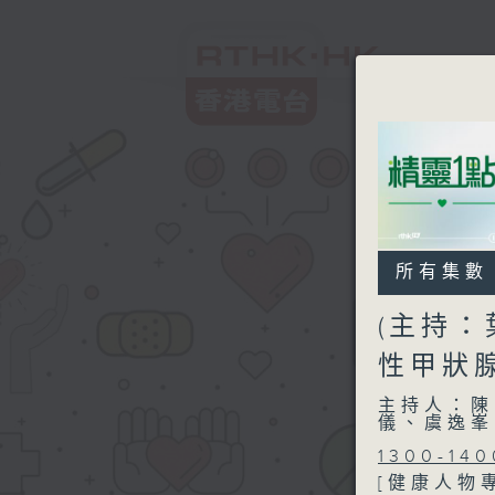
所有集數
(主持：
性甲狀
主持人：陳
儀、虞逸峯
1300-140
[健康人物