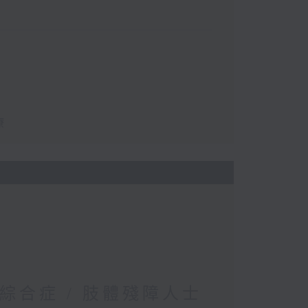
療
綜合症 / 肢體殘障人士