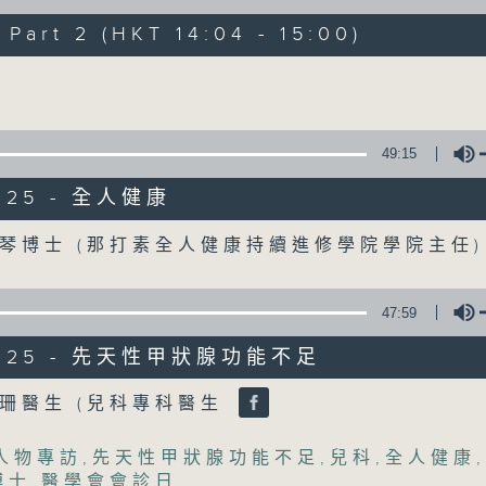
art 2 (HKT 14:04 - 15:00)
《精靈一點》 健康資訊 守護大眾
Volume
一眾主持與全港愛心醫護，健康專業人士攜
健康資訊。
星期一至五，下午 1 時10分 香港電台第一台
49:15
下午2時 至 3 時 香港電台第一台
2025 - 全人健康
Volume
琴博士 (那打素全人健康持續進修學院學院主任
06/08/2026
(主持：虞逸峯、廖杏茵) 設計「耀
47:59
1300-1400
/2025 - 先天性甲狀腺功能不足
[健康人物專訪]
主題：設計「耀」潛能
Volume
珊醫生 (兒科專科醫生
嘉賓：文敏霞(香港耀能協會成人服務副總監)
康復服務中心導師)、蔡文涵(香港耀能協會愛睿
人物專訪
,
先天性甲狀腺功能不足
,
兒科
,
全人健康
,
博士
,
醫學會會診日