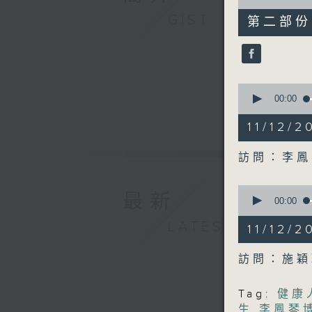
of
48
GIST
第二部份 P
minutes,
4
seconds
90%
0
seconds
00:00
of
49
11/12/
minutes,
15
seconds
訪問：李鳳
90%
0
最新
seconds
00:00
of
47
LATEST
11/12
minutes,
59
seconds
訪問：施穎
90%
Tag:
健康
生
,
李鳳琴