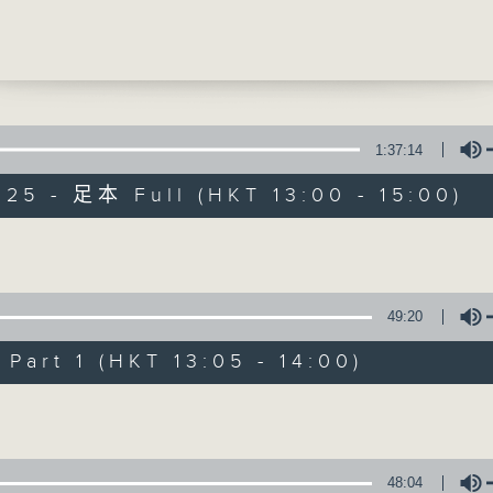
健康
琴博士 (那打素全人健康持續進修學院學院主任)
提供實用醫療健康資訊
0
診日]
性甲狀腺功能不足
珊醫生 (兒科專科醫生)
1:37:14
025 - 足本 Full (HKT 13:00 - 15:00)
精靈一點
所有集數
Volume
49:20
您喜歡這個節目嗎?
art 1 (HKT 13:05 - 14:00)
Volume
主持人：陳家亮醫生、何雅莉醫生、侯鈞翔
天、葉韻怡、鄭萃雯、潘蔚林
「醫學並不嚴肅！精靈面對，一點健康、多點
48:04