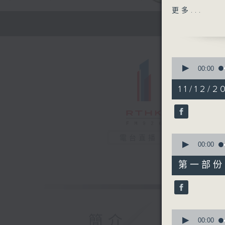
主題：全人
更多...
嘉賓：李鳳
1400-150
[醫學會會
主題：先天
0
嘉賓：施穎
seconds
00:00
of
1
11/12/2
hour,
37
minutes,
14
seconds
90%
0
電台直播
seconds
00:00
of
49
第一部份 P
minutes,
20
seconds
90%
0
簡介
seconds
00:00