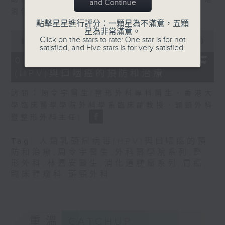
seconds
and Continue
消化道腫瘤學會會長)
點擊星星進行評分：一顆星為不滿意，五顆
星為非常滿意。
0
Click on the stars to rate: One star is for not
seconds
00:00
49:25
satisfied, and Five stars is for very satisfied.
of
49
05/08/2026 - 人類乳頭瘤病毒
minutes,
(HPV)與口咽癌的預防和治療
25
seconds
訪問：周令宇醫生(整形外科專科醫生、香港大
學臨床醫學學院外科學系臨床副教授、頭頸外科
暨整形外科主任)
Tag:
人類乳頭瘤病毒(HPV)與口咽癌的預
防和治療
,
周令宇醫生
,
外科醫學院系列
,
整
形外科
,
林嘉安醫生
,
消化道腫瘤系列
,
胃癌
,
臨床腫瘤科
,
頭頸外科
重溫
CATCHUP