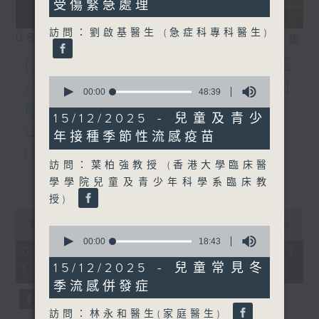
受傷緊急處理
59
seconds
訪問：劉啟基醫生 (急症科專科醫生)
05/08/2026
相片集
(主持：虞逸峯、江卓儀) 胃癌
0
/ 人類乳頭瘤病毒(HPV)與口
seconds
00:00
48:39
of
咽癌的預防和治療
48
15/12/2025 - 兒童及青少
minutes,
1300-1400
年接種季節性流感疫苗
39
seconds
[消化道腫瘤系列]
訪問：葉柏強教授 (香港大學臨床醫
主題：胃癌
更多...
學學院兒童及青少年科學系臨床教
嘉賓：林嘉安醫生(臨床腫瘤科專科醫
授)
0
生、香港消化道腫瘤學會會長)
seconds
00:00
1:51:00
0
of
seconds
00:00
18:43
1
05/08/2026 - 足本 Full (HKT
of
hour,
18
15/12/2025 - 兒童常見冬
13:05 - 15:00)
1400-1500
51
minutes,
minutes,
季流感併發症
43
0
[外科醫學院系列]
seconds
seconds
訪問：林永和醫生(家庭醫生)
主題：人類乳頭瘤病毒(HPV)與口咽癌的