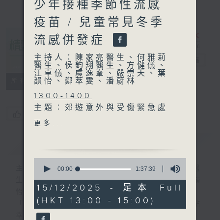
少年接種季節性流感
疫苗 / 兒童常見冬季
流感併發症
主持人：陳家亮醫生、何雅莉
精靈一點
電台直播
醫生、侯鈞翔醫生、方健儀、
江卓儀、虞逸峯、嚴崇天、葉
韻怡、鄭萃雯、潘蔚林
所有集數
1300-1400
主題︰郊遊意外與受傷緊急處
您喜歡這個節目嗎?
理
更多...
嘉賓：劉啟基醫生 (急症科專
簡介
GIST
科醫生)
1400-1430
0
[衞生署健康資訊站]
主持人：陳家亮醫生、何雅莉醫生、侯鈞翔醫
seconds
00:00
1:37:39
of
主題：兒童及青少年接種季節
生、方健儀、江卓儀、虞逸峯、嚴崇天、葉韻
1
15/12/2025 - 足本 Full
性流感疫苗
怡、鄭萃雯、潘蔚林
hour,
(HKT 13:00 - 15:00)
37
嘉賓：葉柏強教授 (香港大學
「醫學並不嚴肅！精靈面對，一點健康、多點
minutes,
臨床醫學學院兒童及青少年科
幸福！」
39