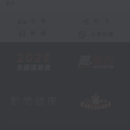
更多 ...
交 通
社 交
聯 絡
公眾回饋