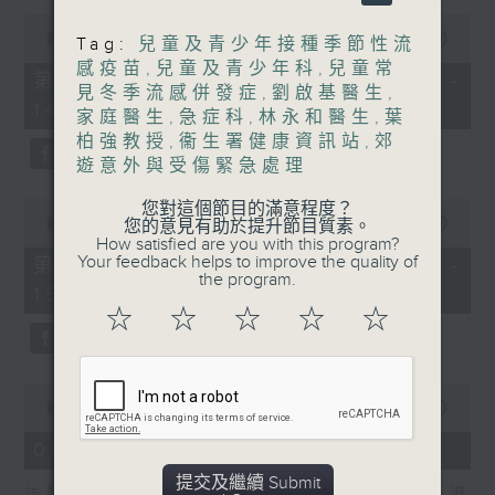
0
預防和治療
seconds
00:00
55:00
Tag:
兒童及青少年接種季節性流
of
感疫苗
,
兒童及青少年科
,
兒童常
嘉賓：周令宇醫生(整形外科專科醫生、
55
第一部份 Part 1 (HKT 13:05 -
minutes,
見冬季流感併發症
,
劉啟基醫生
,
香港大學臨床醫學學院外科學系臨床副教
14:00)
0
家庭醫生
,
急症科
,
林永和醫生
,
葉
seconds
柏強教授
,
衞生署健康資訊站
,
郊
授、頭頸外科暨整形外科主任)
遊意外與受傷緊急處理
0
您對這個節目的滿意程度？
seconds
00:00
56:09
您的意見有助於提升節目質素。
of
How satisfied are you with this program?
56
Your feedback helps to improve the quality of
第二部份 Part 2 (HKT 14:04 -
minutes,
the program.
15:00)
9
seconds
☆
☆
☆
☆
☆
0
seconds
00:00
48:45
of
48
05/08/2026 - 胃癌
minutes,
45
提交及繼續 Submit
訪問：林嘉安醫生(臨床腫瘤科專科醫生、香港