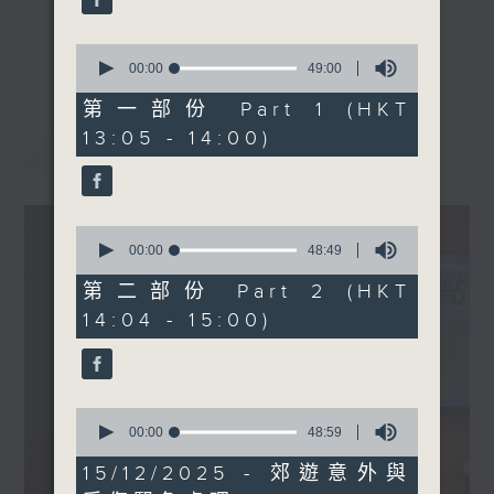
seconds
學系臨床教授)
《精靈一點》 健康資訊 守護大眾
0
更多...
1430-1500
seconds
00:00
49:00
一眾主持與全港愛心醫護，健康專業人士攜
of
主題︰兒童常見冬季流感併發
手，組織最強的醫學網絡，提供實用醫療健康
49
第一部份 Part 1 (HKT
症
minutes,
資訊。
13:05 - 14:00)
0
最新
LATEST
嘉賓：林永和醫生 (家庭醫生)
星期一至五，下午 1 時10分 香港電台第一
seconds
台、港台電視31
下午2時 至 3 時 香港電台第一台
0
seconds
00:00
48:49
of
48
第二部份 Part 2 (HKT
minutes,
14:04 - 15:00)
49
seconds
0
seconds
00:00
48:59
of
48
15/12/2025 - 郊遊意外與
minutes,