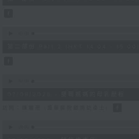
minutes,
50
seconds
Volume
90%
0
seconds
00:00
of
49
第二部份 Part 2 (HKT 14:04 - 15:00
minutes,
26
seconds
Volume
90%
0
seconds
00:00
of
18
07/08/2026 - 雙職媽媽的母乳歷程
minutes,
44
seconds
Volume
訪問：陳麗珊 (廣華醫院顧問助產士)
90%
0
seconds
00:00
of
21