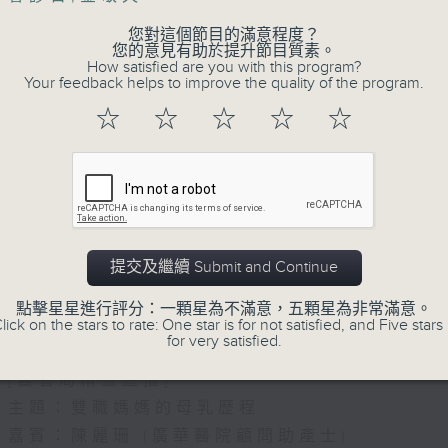
您對這個節目的滿意程度？
您的意見有助於提升節目質素。
How satisfied are you with this program?
Your feedback helps to improve the quality of the program.
☆
☆
☆
☆
☆
07/08/2026
提交及繼續 Submit and Continue
(主持：方健儀、潘蔚林) 雙職媽
點擊星星進行評分：一顆星為不滿意，五顆星為非常滿意。
/ 長者情緒健康
lick on the stars to rate: One star is for not satisfied, and Five stars 
for very satisfied.
1300-1330
[醫管局精靈直播]
主題：雙職媽媽的母乳歷程
嘉賓：陳麗珊 (廣華醫院顧問助產士)