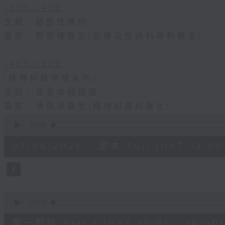
1330-1400
主題：結節性癢疹
嘉賓：鄭學輝醫生(皮膚及性病科專科醫生)
1400-1500
[精神科醫學院系列]
主題：長者情緒健康
嘉賓：潘佩璆醫生(精神科專科醫生)
0
seconds
00:00
of
1
07/08/2026 - 足本 Full (HKT 13:00 
hour,
38
minutes,
6
seconds
Volume
90%
0
seconds
00:00
of
48
第一部份 Part 1 (HKT 13:05 - 14:00)