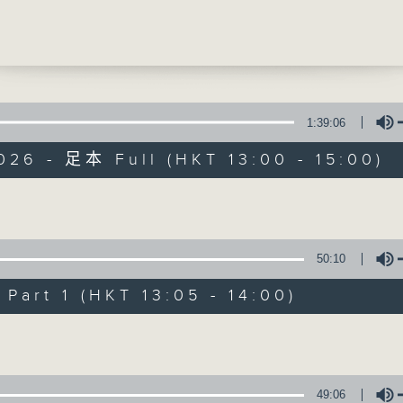
」的教育
天 (註冊物理治療師)
提供實用醫療健康資訊
0
診日]
深切治療科
1:39:06
輝醫生 (深切治療科專科醫生)
026 - 足本 Full (HKT 13:00 - 15:00)
精靈一點
所有集數
Volume
50:10
您喜歡這個節目嗎?
art 1 (HKT 13:05 - 14:00)
Volume
主持人：陳家亮醫生、何雅莉醫生、侯鈞翔
天、葉韻怡、鄭萃雯、潘蔚林
「醫學並不嚴肅！精靈面對，一點健康、多點
49:06