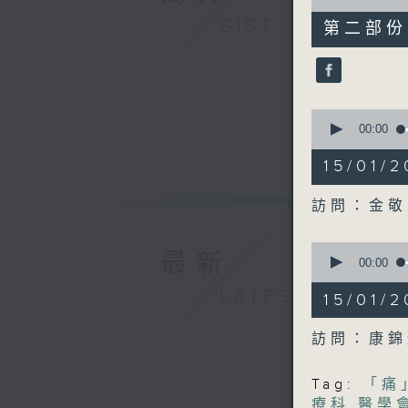
of
49
GIST
第二部份 P
minutes,
6
seconds
90%
0
seconds
00:00
of
50
15/01
minutes,
8
seconds
訪問：金敬
90%
0
最新
seconds
00:00
of
48
LATEST
15/01
minutes,
58
seconds
訪問：康錦
90%
Tag:
「痛
療科
,
醫學