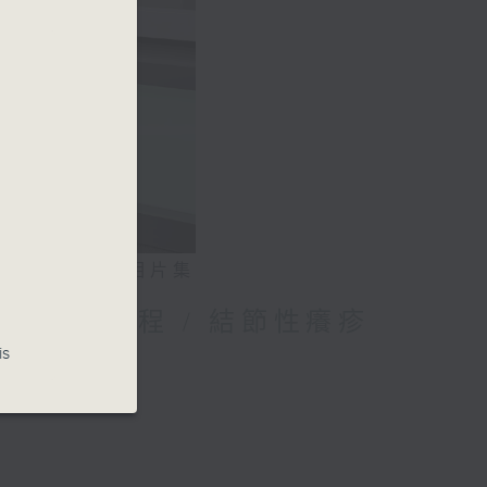
相片集
媽的母乳歷程 / 結節性癢疹
is