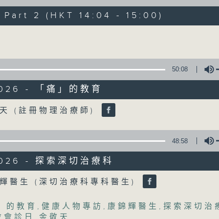
art 2 (HKT 14:04 - 15:00)
《精靈一點》 健康資訊 守護大眾
Volume
一眾主持與全港愛心醫護，健康專業人士攜
健康資訊。
星期一至五，下午 1 時10分 香港電台第一台
50:08
下午2時 至 3 時 香港電台第一台
/2026 - 「痛」的教育
Volume
天 (註冊物理治療師)
48:58
/2026 - 探索深切治療科
Volume
輝醫生 (深切治療科專科醫生)
」的教育
,
健康人物專訪
,
康錦輝醫生
,
探索深切治
會會診日
,
金敬天