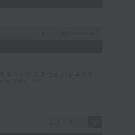
49:22
醫學院系列
,
結節性癢疹
,
鄭學輝醫
媽媽的母乳歷程