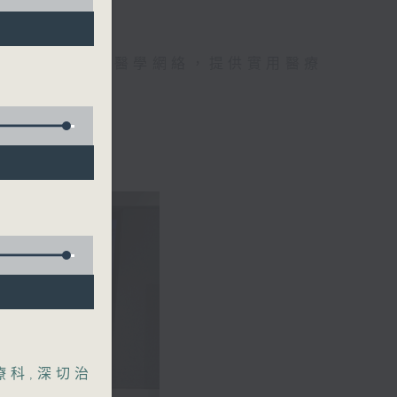
手，組織最強的醫學網絡，提供實用醫療
、港台電視31
療科
,
深切治