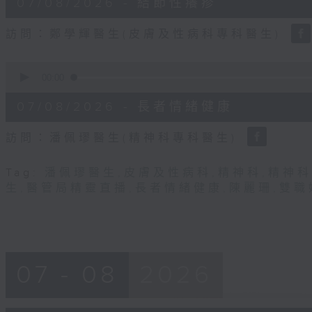
07/08/2026 - 結節性癢疹
minutes,
31
seconds
Volume
訪問：鄭學輝醫生(皮膚及性病科專科醫生)
90%
0
seconds
00:00
of
49
07/08/2026 - 長者情緒健康
minutes,
22
seconds
Volume
訪問：潘佩璆醫生(精神科專科醫生)
90%
Tag:
潘佩璆醫生
,
皮膚及性病科
,
精神科
,
精神科
生
,
醫管局精靈直播
,
長者情緒健康
,
陳麗珊
,
雙職
07 - 08
2026