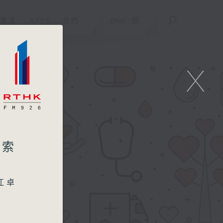
重溫
APPS
我們
ENG
/
簡
X
探索
江卓