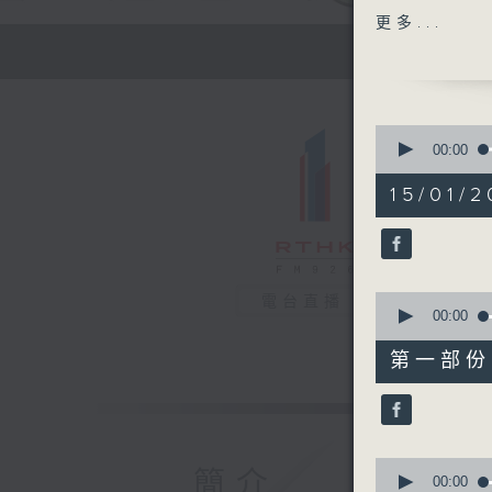
主題：「痛
更多...
嘉賓：金敬
1400-150
[醫學會會
0
主題：探索
seconds
00:00
of
嘉賓：康錦
1
15/01/2
hour,
39
minutes,
6
seconds
90%
0
電台直播
seconds
00:00
of
50
第一部份 P
minutes,
10
seconds
90%
0
簡介
seconds
00:00