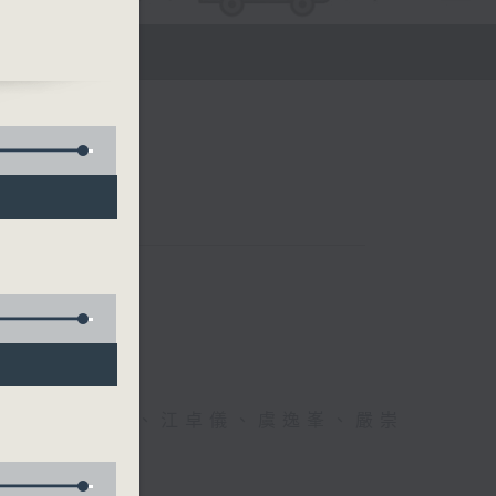
醫生、方健儀、江卓儀、虞逸峯、嚴崇
幸福！」