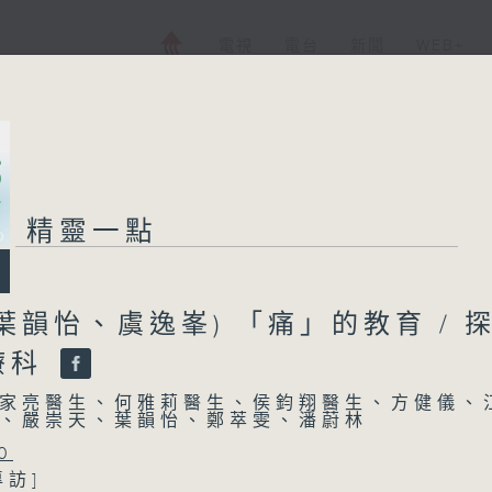
電視
電台
新聞
WEB+
精靈一點
葉韻怡、虞逸峯) 「痛」的教育 / 
療科
家亮醫生、何雅莉醫生、侯鈞翔醫生、方健儀、
、嚴崇天、葉韻怡、鄭萃雯、潘蔚林
0
專訪]