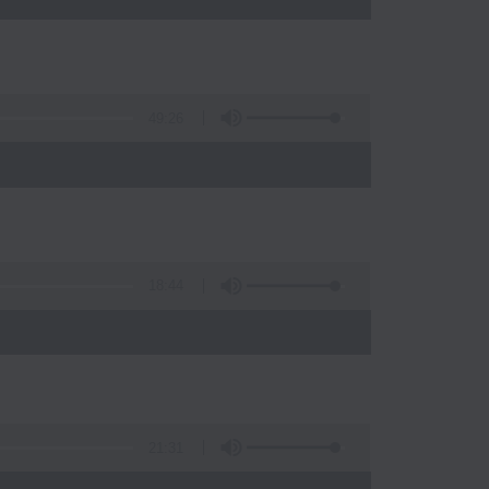
49:26
)
18:44
21:31