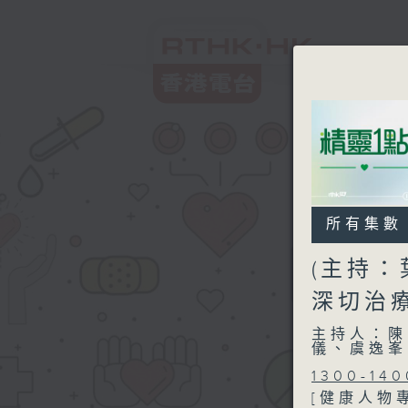
所有集數
(主持：
深切治
主持人：陳
儀、虞逸峯
1300-140
[健康人物