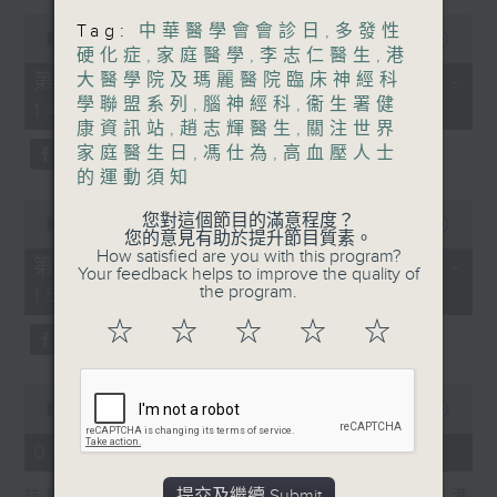
0
Tag:
中華醫學會會診日
,
多發性
預防和治療
seconds
00:00
55:00
硬化症
,
家庭醫學
,
李志仁醫生
,
港
of
嘉賓：周令宇醫生(整形外科專科醫生、
55
第一部份 Part 1 (HKT 13:05 -
大醫學院及瑪麗醫院臨床神經科
minutes,
學聯盟系列
,
腦神經科
,
衞生署健
香港大學臨床醫學學院外科學系臨床副教
14:00)
0
seconds
康資訊站
,
趙志輝醫生
,
關注世界
授、頭頸外科暨整形外科主任)
家庭醫生日
,
馮仕為
,
高血壓人士
的運動須知
0
您對這個節目的滿意程度？
seconds
00:00
56:09
您的意見有助於提升節目質素。
of
How satisfied are you with this program?
56
第二部份 Part 2 (HKT 14:04 -
Your feedback helps to improve the quality of
minutes,
the program.
15:00)
9
seconds
☆
☆
☆
☆
☆
0
seconds
00:00
48:45
of
48
05/08/2026 - 胃癌
minutes,
45
提交及繼續 Submit
訪問：林嘉安醫生(臨床腫瘤科專科醫生、香港