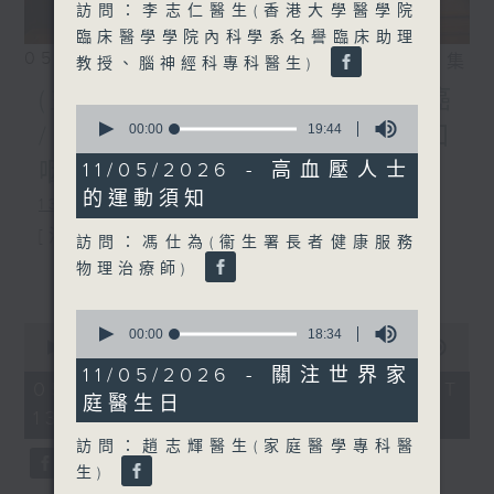
訪問：李志仁醫生(香港大學醫學院
臨床醫學學院內科學系名譽臨床助理
05/08/2026
相片集
教授、腦神經科專科醫生)
(主持：虞逸峯、江卓儀) 胃癌
0
seconds
00:00
19:44
/ 人類乳頭瘤病毒(HPV)與口
of
19
咽癌的預防和治療
11/05/2026 - 高血壓人士
minutes,
的運動須知
44
1300-1400
seconds
[消化道腫瘤系列]
訪問：馮仕為(衞生署長者健康服務
物理治療師)
主題：胃癌
更多...
嘉賓：林嘉安醫生(臨床腫瘤科專科醫
0
0
seconds
00:00
18:34
生、香港消化道腫瘤學會會長)
seconds
00:00
1:51:00
of
of
18
11/05/2026 - 關注世界家
1
minutes,
05/08/2026 - 足本 Full (HKT
hour,
庭醫生日
34
13:05 - 15:00)
1400-1500
51
seconds
minutes,
訪問：趙志輝醫生(家庭醫學專科醫
0
[外科醫學院系列]
seconds
生)
主題：人類乳頭瘤病毒(HPV)與口咽癌的