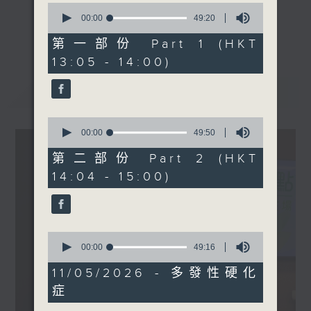
0
康服務物理治療師)
seconds
00:00
49:20
《精靈一點》 健康資訊 守護大眾
of
更多...
49
第一部份 Part 1 (HKT
一眾主持與全港愛心醫護，健康專業人士攜
1430-1500
minutes,
13:05 - 14:00)
手，組織最強的醫學網絡，提供實用醫療健康
20
[中華醫學會會診日]
seconds
資訊。
主題：關注世界家庭醫生日
最新
LATEST
星期一至五，下午 1 時10分 香港電台第一
嘉賓：趙志輝醫生(家庭醫學
台、港台電視31
專科醫生)
0
下午2時 至 3 時 香港電台第一台
seconds
00:00
49:50
of
49
第二部份 Part 2 (HKT
minutes,
14:04 - 15:00)
50
seconds
0
seconds
00:00
49:16
of
49
11/05/2026 - 多發性硬化
minutes,
症
16
seconds