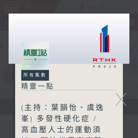
ENG
/
簡
×
全新 RTHK On The Go
取得
一手掌握 RTHK 電台、電視節目
所有集數
精靈一點
X
(主持：葉韻怡、虞逸
提供實用醫療健康資訊
峯) 多發性硬化症 /
高血壓人士的運動須