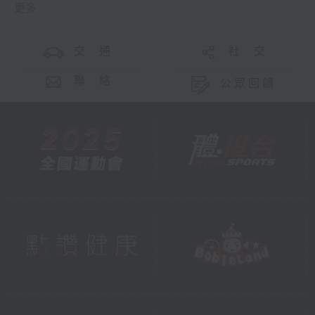
更多 ...
交 通
社 交
聯 絡
公眾回饋