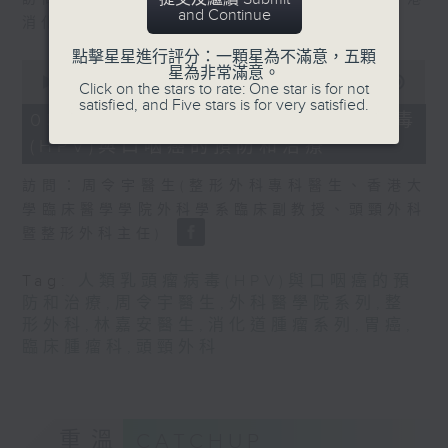
seconds
and Continue
消化道腫瘤學會會長)
點擊星星進行評分：一顆星為不滿意，五顆
0
星為非常滿意。
seconds
00:00
49:25
Click on the stars to rate: One star is for not
of
satisfied, and Five stars is for very satisfied.
49
05/08/2026 - 人類乳頭瘤病毒
minutes,
(HPV)與口咽癌的預防和治療
25
seconds
訪問：周令宇醫生(整形外科專科醫生、香港大
學臨床醫學學院外科學系臨床副教授、頭頸外科
暨整形外科主任)
Tag:
人類乳頭瘤病毒(HPV)與口咽癌的預
防和治療
,
周令宇醫生
,
外科醫學院系列
,
整
形外科
,
林嘉安醫生
,
消化道腫瘤系列
,
胃癌
,
臨床腫瘤科
,
頭頸外科
重溫
CATCHUP