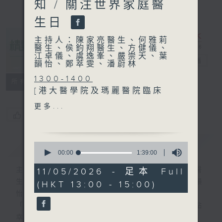
知 / 關注世界家庭醫
生日
主持人：陳家亮醫生、何雅莉
醫生、侯鈞翔醫生、方健儀、
江卓儀、虞逸峯、嚴崇天、葉
精靈一點
電台直播
韻怡、鄭萃雯、潘蔚林
1300-1400
所有集數
[港大醫學院及瑪麗醫院臨床
神經科學聯盟系列]
更多...
主題：多發性硬化症
您喜歡這個節目嗎?
嘉賓：李志仁醫生(香港大學
醫學院臨床醫學學院內科學系
簡介
GIST
0
名譽臨床助理教授、腦神經科
seconds
00:00
1:39:00
of
專科醫生)
1
主持人：陳家亮醫生、何雅莉醫生、侯鈞翔醫
11/05/2026 - 足本 Full
hour,
生、方健儀、江卓儀、虞逸峯、嚴崇天、葉韻
(HKT 13:00 - 15:00)
39
1400-1430
minutes,
怡、鄭萃雯、潘蔚林
[衞生署健康資訊站]
0
「醫學並不嚴肅！精靈面對，一點健康、多點
seconds
主題：高血壓人士的運動須知
幸福！」
嘉賓：馮仕為(衞生署長者健