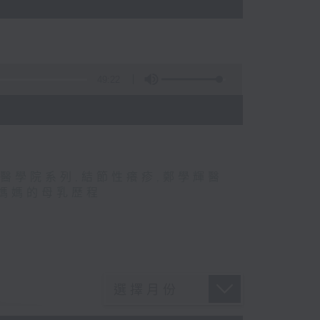
49:22
醫學院系列
,
結節性癢疹
,
鄭學輝醫
媽媽的母乳歷程