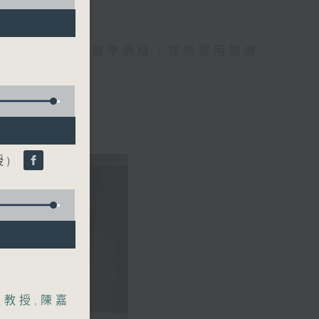
手，組織最強的醫學網絡，提供實用醫療
、港台電視31
授)
盈教授
,
陳嘉