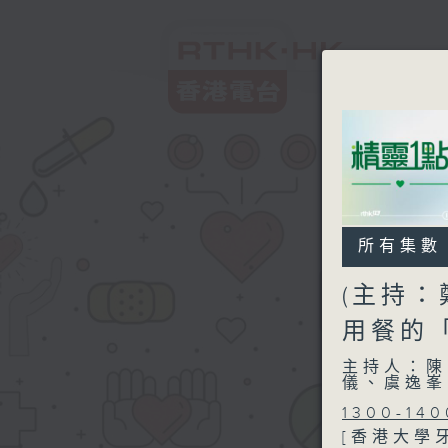
所有集數
(主持：
用餐的
主持人：陳
儀、虞逸峯
1300-140
[香港大學