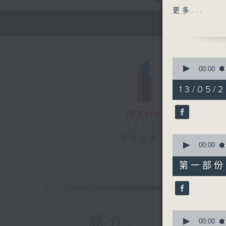
主題：兒童
更多...
嘉賓：林珮
1400-150
[2026全
0
主題：在家
seconds
00:00
of
嘉賓：陳嘉
1
13/05/2
hour,
37
minutes,
16
seconds
90%
0
電台直播
seconds
00:00
of
47
第一部份 P
minutes,
30
seconds
90%
0
簡介
seconds
00:00