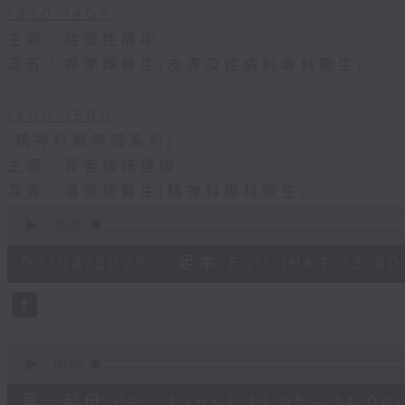
1330-1400
主題：結節性癢疹
嘉賓：鄭學輝醫生(皮膚及性病科專科醫生)
1400-1500
[精神科醫學院系列]
主題：長者情緒健康
嘉賓：潘佩璆醫生(精神科專科醫生)
0
seconds
00:00
of
1
07/08/2026 - 足本 Full (HKT 13:00 
hour,
38
minutes,
6
seconds
Volume
90%
0
seconds
00:00
of
48
第一部份 Part 1 (HKT 13:05 - 14:00)