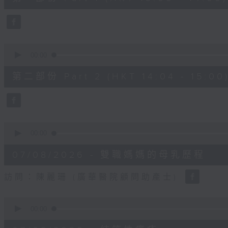
minutes,
50
seconds
Volume
90%
0
seconds
00:00
of
49
第二部份 Part 2 (HKT 14:04 - 15:00
minutes,
26
seconds
Volume
90%
0
seconds
00:00
of
18
07/08/2026 - 雙職媽媽的母乳歷程
minutes,
44
seconds
Volume
訪問：陳麗珊 (廣華醫院顧問助產士)
90%
0
seconds
00:00
of
21