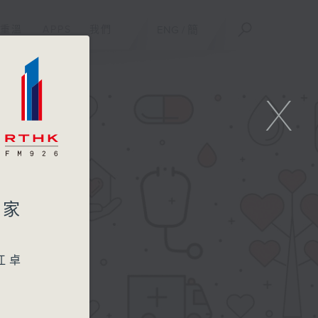
重溫
APPS
我們
ENG
/
簡
X
在家
江卓