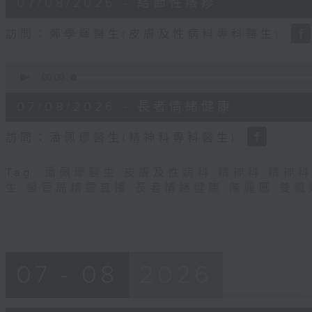
07/08/2026 - 結節性癢疹
minutes,
31
seconds
Volume
訪問：鄭學輝醫生(皮膚及性病科專科醫生)
90%
0
seconds
00:00
of
49
07/08/2026 - 長者情緒健康
minutes,
22
seconds
Volume
訪問：潘佩璆醫生(精神科專科醫生)
90%
Tag:
潘佩璆醫生
,
皮膚及性病科
,
精神科
,
精神科
生
,
醫管局精靈直播
,
長者情緒健康
,
陳麗珊
,
雙職
07 - 08
2026