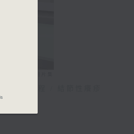
相片集
媽的母乳歷程 / 結節性癢疹
is