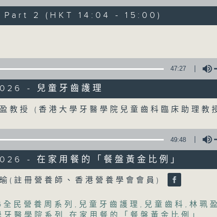
art 2 (HKT 14:04 - 15:00)
《精靈一點》 健康資訊 守護大眾
Volume
一眾主持與全港愛心醫護，健康專業人士攜
健康資訊。
星期一至五，下午 1 時10分 香港電台第一台
47:27
下午2時 至 3 時 香港電台第一台
/2026 - 兒童牙齒護理
Volume
盈教授 (香港大學牙醫學院兒童齒科臨床助理教
49:48
/2026 - 在家用餐的「餐盤黃金比例」
Volume
瑜(註冊營養師、香港營養學會會員)
26全民營養周系列
,
兒童牙齒護理
,
兒童齒科
,
林珮
學牙醫學院系列
,
在家用餐的「餐盤黃金比例」