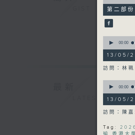
of
49
GIST
第二部份 P
minutes,
55
seconds
90%
0
seconds
00:00
of
47
13/05
minutes,
27
seconds
訪問：林珮
90%
0
最新
seconds
00:00
of
49
LATEST
13/05
minutes,
48
seconds
訪問：陳嘉
90%
Tag:
20
瑜
,
香港大