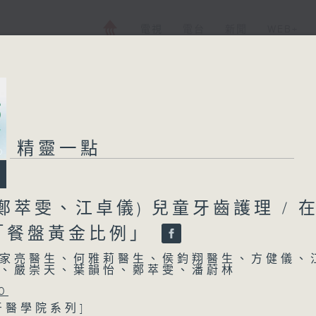
電視
電台
新聞
WEB+
精靈一點
鄭萃雯、江卓儀) 兒童牙齒護理 / 
「餐盤黃金比例」
家亮醫生、何雅莉醫生、侯鈞翔醫生、方健儀、
、嚴崇天、葉韻怡、鄭萃雯、潘蔚林
0
牙醫學院系列]