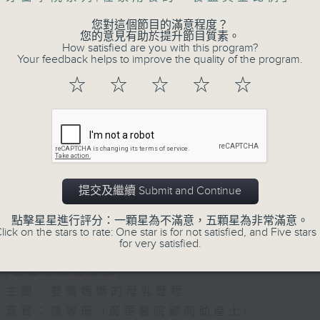
您對這個節目的滿意程度？
您的意見有助於提升節目質素。
How satisfied are you with this program?
Your feedback helps to improve the quality of the program.
☆
☆
☆
☆
☆
07/08/2026
提交及繼續 Submit and Continue
(主持：方健儀、潘蔚林) 雙職媽
點擊星星進行評分：一顆星為不滿意，五顆星為非常滿意。
/ 長者情緒健康
lick on the stars to rate: One star is for not satisfied, and Five stars 
for very satisfied.
1300-1330
[醫管局精靈直播]
主題：雙職媽媽的母乳歷程
嘉賓：陳麗珊 (廣華醫院顧問助產士)