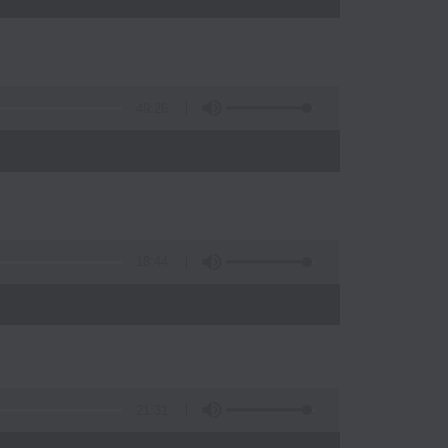
49:26
)
18:44
21:31