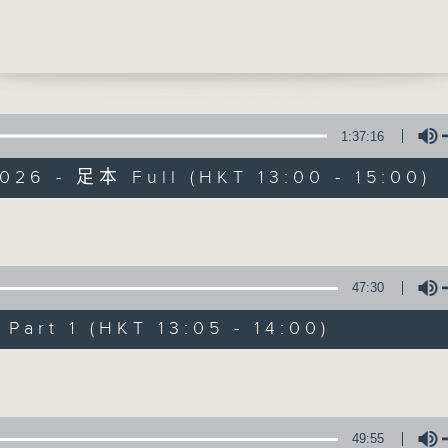
牙齒護理
盈教授 (香港大學牙醫學院兒童齒科臨床助理教授
提供實用醫療健康資訊
0
民營養周系列]
用餐的「餐盤黃金比例」
1:37:16
瑜(註冊營養師、香港營養學會會員)
026 - 足本 Full (HKT 13:00 - 15:00)
精靈一點
所有集數
Volume
47:30
您喜歡這個節目嗎?
art 1 (HKT 13:05 - 14:00)
Volume
主持人：陳家亮醫生、何雅莉醫生、侯鈞翔
天、葉韻怡、鄭萃雯、潘蔚林
「醫學並不嚴肅！精靈面對，一點健康、多點
49:55