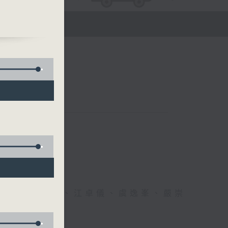
)
醫生、方健儀、江卓儀、虞逸峯、嚴崇
幸福！」