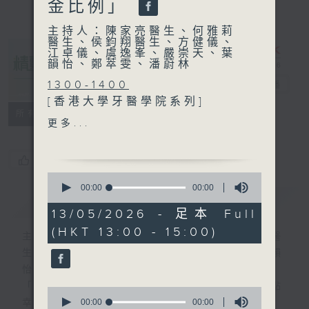
金比例」
主持人：陳家亮醫生、何雅莉
醫生、侯鈞翔醫生、方健儀、
江卓儀、虞逸峯、嚴崇天、葉
韻怡、鄭萃雯、潘蔚林
1300-1400
精靈一點
電台直播
[香港大學牙醫學院系列]
所有集數
主題：兒童牙齒護理
更多...
嘉賓：林珮盈教授 (香港大學
牙醫學院兒童齒科臨床助理教
您喜歡這個節目嗎?
授)
0
seconds
00:00
00:00
簡介
of
GIST
1400-1500
0
13/05/2026 - 足本 Full
[2026全民營養周系列]
seconds
(HKT 13:00 - 15:00)
主題：在家用餐的「餐盤黃金
主持人：陳家亮醫生、何雅莉醫生、侯鈞翔醫
比例」
生、方健儀、江卓儀、虞逸峯、嚴崇天、葉韻
嘉賓：陳嘉瑜(註冊營養師、
怡、鄭萃雯、潘蔚林
香港營養學會會員)
「醫學並不嚴肅！精靈面對，一點健康、多點
0
seconds
00:00
00:00
幸福！」