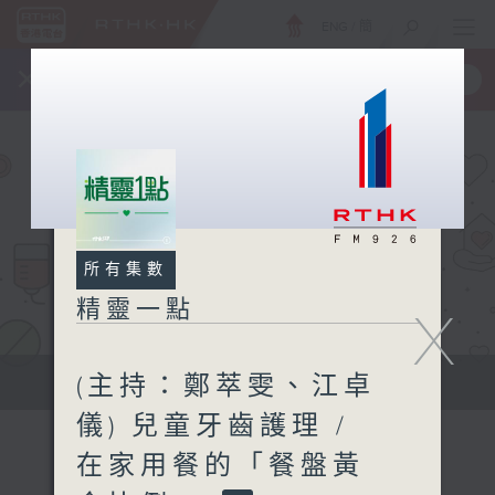
ENG
/
簡
×
全新 RTHK On The Go
取得
一手掌握 RTHK 電台、電視節目
所有集數
精靈一點
X
(主持：鄭萃雯、江卓
提供實用醫療健康資訊
儀) 兒童牙齒護理 /
在家用餐的「餐盤黃