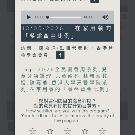
0
07/08/2026
相片集
seconds
00:00
49:48
of
(主持：方健儀、潘蔚林) 雙職
49
13/05/2026 - 在家用餐的
minutes,
「餐盤黃金比例」
媽媽的母乳歷程 / 結節性癢
48
seconds
疹 / 長者情緒健康
訪問：陳嘉瑜(註冊營養師、香港營
養學會會員)
1300-1330
[醫管局精靈直播]
Tag:
2026全民營養周系列
,
兒
主題：雙職媽媽的母乳歷程
更多...
童牙齒護理
,
兒童齒科
,
林珮盈教
授
,
陳嘉瑜
,
香港大學牙醫學院系
嘉賓：陳麗珊 (廣華醫院顧問助產士)
列
,
在家用餐的「餐盤黃金比例」
0
1330-1400
seconds
00:00
1:50:59
of
您對這個節目的滿意程度？
主題：結節性癢疹
1
您的意見有助於提升節目質素。
07/08/2026 - 足本 Full (HKT
hour,
How satisfied are you with this program?
13:05 - 15:00)
嘉賓：鄭學輝醫生(皮膚及性病科專科醫
50
Your feedback helps to improve the quality of
minutes,
the program.
59
生)
seconds
☆
☆
☆
☆
☆