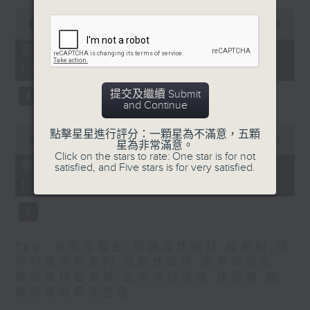
0
1400-1500
seconds
00:00
55:00
of
[精神科醫學院系列]
55
第一部份 Part 1 (HKT 13:05 -
minutes,
主題：長者情緒健康
14:00)
0
seconds
嘉賓：潘佩璆醫生(精神科專科醫生)
提交及繼續 Submit
and Continue
0
點擊星星進行評分：一顆星為不滿意，五顆
seconds
00:00
56:09
星為非常滿意。
of
Click on the stars to rate: One star is for not
56
第二部份 Part 2 (HKT 14:04 -
satisfied, and Five stars is for very satisfied.
minutes,
15:00)
9
seconds
Tag:
潘佩璆醫生
,
皮膚及性病科
,
精神科
,
精
神科醫學院系列
,
結節性癢疹
,
鄭學輝醫生
,
醫管局精靈直播
,
長者情緒健康
,
陳麗珊
,
雙
職媽媽的母乳歷程