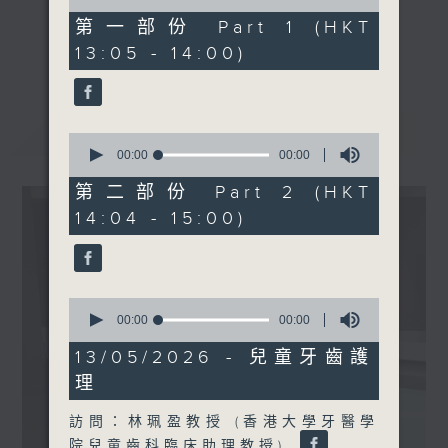
of
0
第一部份 Part 1 (HKT
seconds
《精靈一點》 健康資訊 守護大眾
更多...
13:05 - 14:00)
一眾主持與全港愛心醫護，健康專業人士攜
手，組織最強的醫學網絡，提供實用醫療健康
資訊。
最新
LATEST
星期一至五，下午 1 時10分 香港電台第一
0
seconds
00:00
00:00
台、港台電視31
of
下午2時 至 3 時 香港電台第一台
0
第二部份 Part 2 (HKT
seconds
14:04 - 15:00)
0
seconds
00:00
47:27
of
47
13/05/2026 - 兒童牙齒護
minutes,
理
27
seconds
訪問：林珮盈教授 (香港大學牙醫學
院兒童齒科臨床助理教授)