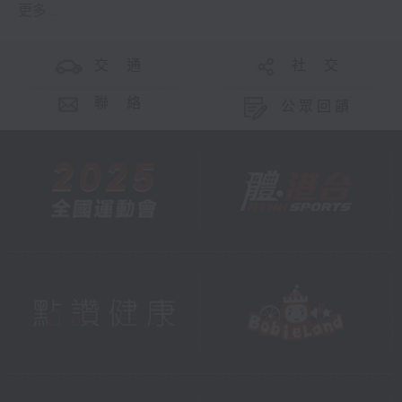
更多 ...
交 通
社 交
聯 絡
公眾回饋