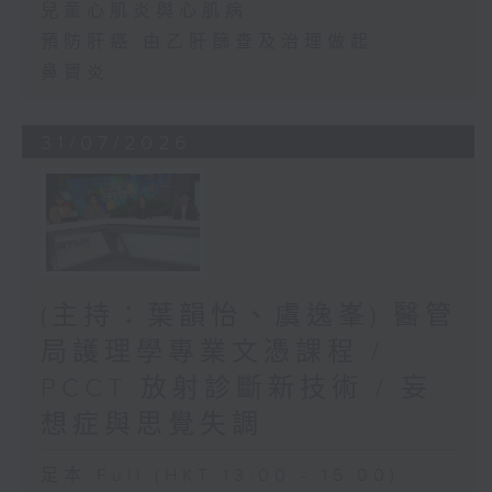
兒童心肌炎與心肌病
預防肝癌 由乙肝篩查及治理做起
鼻竇炎
31/07/2026
(主持：葉韻怡、虞逸峯) 醫管
局護理學專業文憑課程 /
PCCT 放射診斷新技術 / 妄
想症與思覺失調
足本 Full (HKT 13:00 - 15:00)