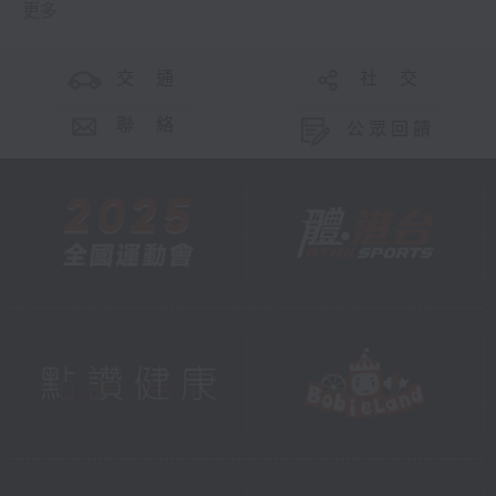
更多 ...
交 通
社 交
聯 絡
公眾回饋