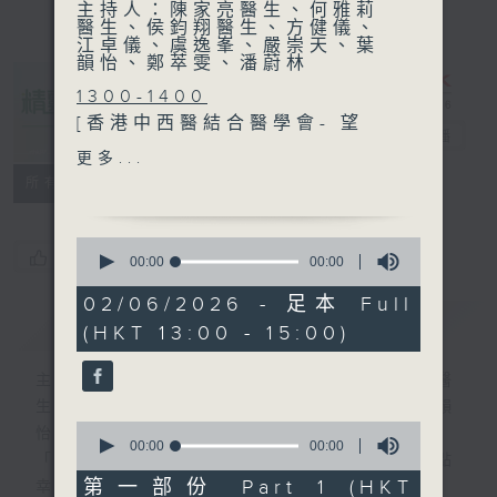
主持人：陳家亮醫生、何雅莉
醫生、侯鈞翔醫生、方健儀、
江卓儀、虞逸峯、嚴崇天、葉
韻怡、鄭萃雯、潘蔚林
1300-1400
[香港中西醫結合醫學會- 望
精靈一點
電台直播
聞問切]
更多...
主題：認知障礙症
所有集數
嘉賓：梁琳明醫生(精神科專
科醫生) 、曾芷楹(註冊中醫
0
師)
您喜歡這個節目嗎?
seconds
00:00
00:00
of
0
02/06/2026 - 足本 Full
1400-1500
seconds
簡介
GIST
(HKT 13:00 - 15:00)
主題：舌癌
嘉賓：林河清醫生 (臨床腫瘤
主持人：陳家亮醫生、何雅莉醫生、侯鈞翔醫
科專科醫生)
生、方健儀、江卓儀、虞逸峯、嚴崇天、葉韻
0
怡、鄭萃雯、潘蔚林
seconds
00:00
00:00
「醫學並不嚴肅！精靈面對，一點健康、多點
of
0
第一部份 Part 1 (HKT
幸福！」