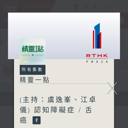
ENG
/
簡
×
全新 RTHK On The Go
取得
一手掌握 RTHK 電台、電視節目
所有集數
精靈一點
X
(主持：虞逸峯、江卓
提供實用醫療健康資訊
儀) 認知障礙症 / 舌
癌