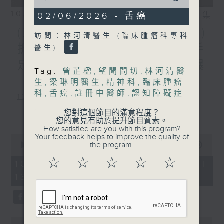
of
10/08/2026
0
相片集
02/06/2026 - 舌癌
seconds
(主持：葉韻怡、 陳家亮教授)
訪問：林河清醫生 (臨床腫瘤科專科
拆解兒童身高迷思 / 預防手
醫生)
足口病 / 天氣炎熱，小心爆
Tag:
曾芷楹
,
望聞問切
,
林河清醫
「瘡」
生
,
梁琳明醫生
,
精神科
,
臨床腫瘤
科
,
舌癌
,
註冊中醫師
,
認知障礙症
1300-1400
主題：拆解兒童身高迷思
更多...
您對這個節目的滿意程度？
您的意見有助於提升節目質素。
嘉賓：李勵嘉醫生(香港中文大學醫學院
How satisfied are you with this program?
Your feedback helps to improve the quality of
0
兒科學系名譽臨床助理教授、兒童內分泌
the program.
seconds
00:00
1:51:00
of
科專科醫生)
☆
☆
☆
☆
☆
1
10/08/2026 - 足本 Full (HKT
hour,
13:05 - 15:00)
1400-1430
51
minutes,
0
[衞生署健康資訊站]
seconds
主題：預防手足口病
0