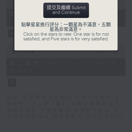
嘉賓：關耀基醫生 (衞生署健康促進處醫
seconds
00:00
55:10
提交及繼續 Submit
of
生)
and Continue
55
第一部份 Part 1 (HKT 13:05 -
minutes,
1430-1500
14:00)
10
點擊星星進行評分：一顆星為不滿意，五顆
seconds
星為非常滿意。
[中華醫學會會診日]
Click on the stars to rate: One star is for not
satisfied, and Five stars is for very satisfied.
主題：天氣炎熱，小心爆「瘡」
0
嘉賓：王慶榮醫生(皮膚及性病科專科醫
seconds
00:00
00:00
of
生)
0
第二部份 Part 2 (HKT 14:04 -
seconds
15:00)
Tag:
中華醫學會會診日
,
兒童內分泌科
,
天
氣炎熱，小心爆「瘡」
,
拆解兒童身高迷思
,
李勵嘉醫生
,
王慶榮醫生
,
皮膚及性病科
,
衞
生署健康資訊站
,
關耀基醫生
,
預防手足口病