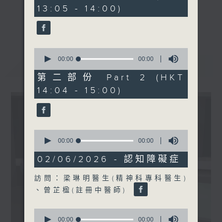
seconds
13:05 - 14:00)
《精靈一點》 健康資訊 守護大眾
更多...
一眾主持與全港愛心醫護，健康專業人士攜
手，組織最強的醫學網絡，提供實用醫療健康
0
資訊。
seconds
00:00
00:00
最新
LATEST
of
星期一至五，下午 1 時10分 香港電台第一
0
第二部份 Part 2 (HKT
台、港台電視31
seconds
14:04 - 15:00)
下午2時 至 3 時 香港電台第一台
0
seconds
00:00
00:00
of
0
02/06/2026 - 認知障礙症
seconds
訪問：梁琳明醫生(精神科專科醫生)
、曾芷楹(註冊中醫師)
0
seconds
00:00
00:00