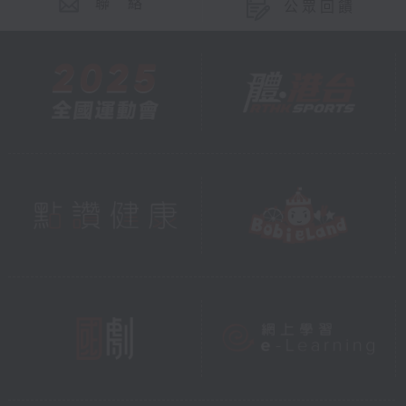
聯 絡
公眾回饋