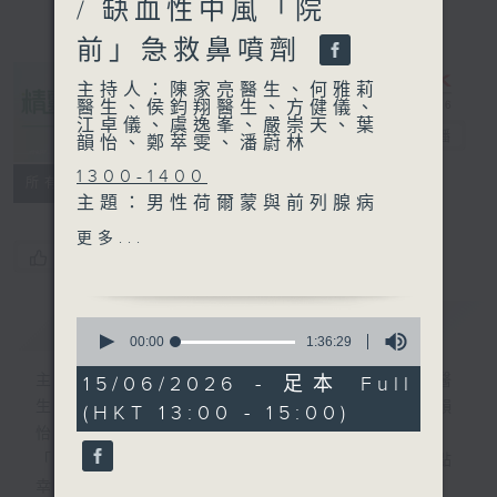
/ 缺血性中風「院
前」急救鼻噴劑
主持人：陳家亮醫生、何雅莉
醫生、侯鈞翔醫生、方健儀、
江卓儀、虞逸峯、嚴崇天、葉
精靈一點
電台直播
韻怡、鄭萃雯、潘蔚林
1300-1400
所有集數
主題：男性荷爾蒙與前列腺病
變
更多...
嘉賓：王庭峰醫生 (香港大學
您喜歡這個節目嗎?
臨床醫學學院外科學系名譽臨
床導師、泌尿外科專科醫生)
簡介
GIST
0
seconds
00:00
1:36:29
of
1400-1430
1
主持人：陳家亮醫生、何雅莉醫生、侯鈞翔醫
15/06/2026 - 足本 Full
[衞生署健康資訊站]
hour,
生、方健儀、江卓儀、虞逸峯、嚴崇天、葉韻
(HKT 13:00 - 15:00)
36
主題：夏季養生
minutes,
怡、鄭萃雯、潘蔚林
嘉賓：譚何怡芳(衞生署中醫
29
「醫學並不嚴肅！精靈面對，一點健康、多點
seconds
藥規管辦公室科學主任(醫務))
幸福！」