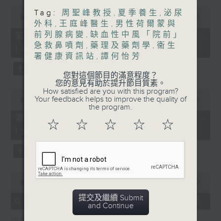
0
Tag:
周聖峰教授
,
夏季養生
,
泌尿
1400-1500
seconds
00:00
48:50
外科
,
王庭峰醫生
,
男性荷爾蒙與
of
[精神科醫學院系列]
48
前列腺病變
,
缺血性中風「院前」
第一部份 Part 1 (HKT 13:05 -
minutes,
急救鼻噴劑
,
藥理及藥劑學
,
衞生
主題：長者情緒健康
14:00)
50
署健康資訊站
,
譚何怡芳
seconds
嘉賓：潘佩璆醫生(精神科專科醫生)
您對這個節目的滿意程度？
您的意見有助於提升節目質素。
How satisfied are you with this program?
0
Your feedback helps to improve the quality of
seconds
00:00
49:26
the program.
of
49
第二部份 Part 2 (HKT 14:04 -
☆
☆
☆
☆
☆
minutes,
15:00)
26
seconds
0
seconds
00:00
18:44
of
提交及繼續 Submit
18
07/08/2026 - 雙職媽媽的母乳歷程
and Continue
minutes,
44
訪問：陳麗珊 (廣華醫院顧問助產士)