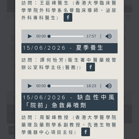
訪問：王庭峰醫生 (香港大學臨床醫
學學院外科學系名譽臨床導師、泌尿
07/08/2026
相片集
外科專科醫生)
(主持：方健儀、潘蔚林) 雙職
0
seconds
00:00
17:57
媽媽的母乳歷程 / 結節性癢
of
17
疹 / 長者情緒健康
15/06/2026 - 夏季養生
minutes,
57
1300-1330
訪問：譚何怡芳(衞生署中醫藥規管
seconds
[醫管局精靈直播]
辦公室科學主任(醫務))
主題：雙職媽媽的母乳歷程
更多...
0
seconds
00:00
18:23
嘉賓：陳麗珊 (廣華醫院顧問助產士)
of
0
18
15/06/2026 - 缺血性中風
1330-1400
seconds
00:00
1:38:06
minutes,
of
「院前」急救鼻噴劑
23
主題：結節性癢疹
1
07/08/2026 - 足本 Full (HKT
seconds
hour,
13:00 - 15:00)
嘉賓：鄭學輝醫生(皮膚及性病科專科醫
訪問：周聖峰教授 (香港大學醫學院
38
minutes,
藥理及藥劑學系副教授、先進生物醫
6
生)
學儀器中心項目主任)
seconds