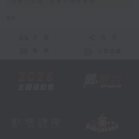
用藥小知識- 買藥與儲存學問
更多 ...
交 通
社 交
聯 絡
公眾回饋