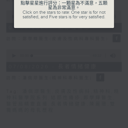
seconds
點擊星星進行評分：一顆星為不滿意，五顆
星為非常滿意。
0
Click on the stars to rate: One star is for not
seconds
satisfied, and Five stars is for very satisfied.
00:00
21:31
of
21
07/08/2026 - 結節性癢疹
minutes,
31
訪問：鄭學輝醫生(皮膚及性病科專科醫生)
seconds
0
seconds
00:00
49:22
of
49
07/08/2026 - 長者情緒健康
minutes,
22
訪問：潘佩璆醫生(精神科專科醫生)
seconds
Tag:
潘佩璆醫生
,
皮膚及性病科
,
精神科
,
精
神科醫學院系列
,
結節性癢疹
,
鄭學輝醫生
,
醫管局精靈直播
,
長者情緒健康
,
陳麗珊
,
雙
職媽媽的母乳歷程