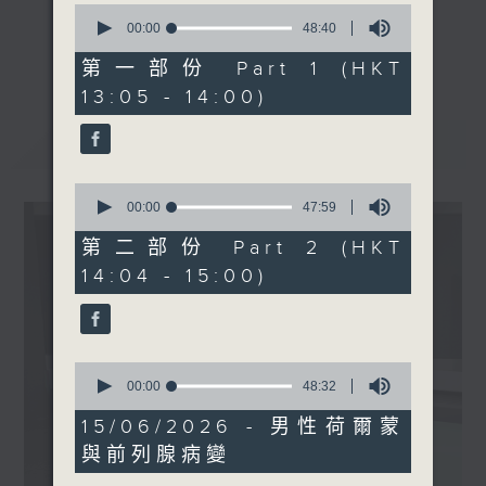
0
1430-1500
seconds
00:00
48:40
《精靈一點》 健康資訊 守護大眾
of
主題：缺血性中風「院前」急
更多...
48
第一部份 Part 1 (HKT
一眾主持與全港愛心醫護，健康專業人士攜
救鼻噴劑
minutes,
13:05 - 14:00)
手，組織最強的醫學網絡，提供實用醫療健康
40
嘉賓：周聖峰教授 (香港大學
seconds
資訊。
醫學院藥理及藥劑學系副教
最新
LATEST
星期一至五，下午 1 時10分 香港電台第一
授、先進生物醫學儀器中心項
台、港台電視31
目主任)
0
下午2時 至 3 時 香港電台第一台
seconds
00:00
47:59
of
47
第二部份 Part 2 (HKT
minutes,
14:04 - 15:00)
59
seconds
0
seconds
00:00
48:32
of
48
15/06/2026 - 男性荷爾蒙
minutes,
與前列腺病變
32
seconds