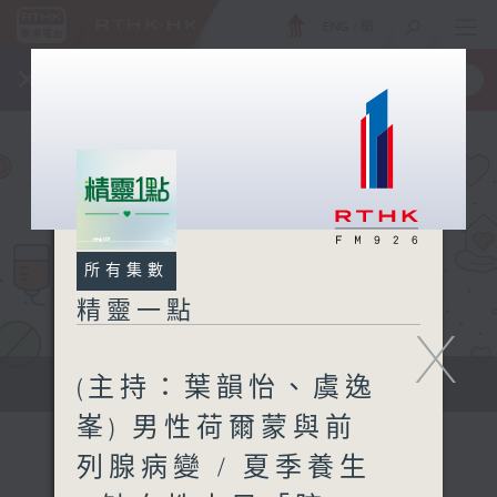
ENG
/
簡
×
全新 RTHK On The Go
取得
一手掌握 RTHK 電台、電視節目
所有集數
精靈一點
X
(主持：葉韻怡、虞逸
提供實用醫療健康資訊
峯) 男性荷爾蒙與前
列腺病變 / 夏季養生