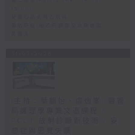
第二部份 Part 2 (HKT 14:04 -
15:00)
兒童心肌炎與心肌病
預防肝癌 由乙肝篩查及治理做起
鼻竇炎
31/07/2026
(主持：葉韻怡、虞逸峯) 醫管
局護理學專業文憑課程 /
PCCT 放射診斷新技術 / 妄
想症與思覺失調