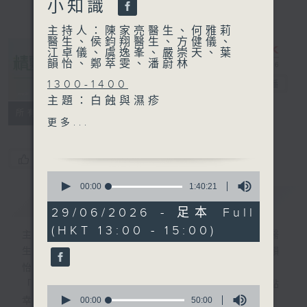
小知識
主持人：陳家亮醫生、何雅莉
醫生、侯鈞翔醫生、方健儀、
江卓儀、虞逸峯、嚴崇天、葉
韻怡、鄭萃雯、潘蔚林
1300-1400
精靈一點
電台直播
主題：白蝕與濕疹
所有集數
嘉賓：鍾文浩醫生(皮膚及性
更多...
病科專科醫生)
您喜歡這個節目嗎?
1400-1430
0
[衞生署健康資訊站]
seconds
00:00
1:40:21
簡介
of
GIST
主題：大腸癌篩查計劃
1
29/06/2026 - 足本 Full
嘉賓：曾雍喬醫生(衞生署非
hour,
(HKT 13:00 - 15:00)
40
傳染病處大腸癌篩查科醫生)
主持人：陳家亮醫生、何雅莉醫生、侯鈞翔醫
minutes,
生、方健儀、江卓儀、虞逸峯、嚴崇天、葉韻
21
seconds
1430-1500
怡、鄭萃雯、潘蔚林
主題：用藥小知識
「醫學並不嚴肅！精靈面對，一點健康、多點
0
嘉賓：李駿 (香港大學藥理及
seconds
00:00
50:00
幸福！」