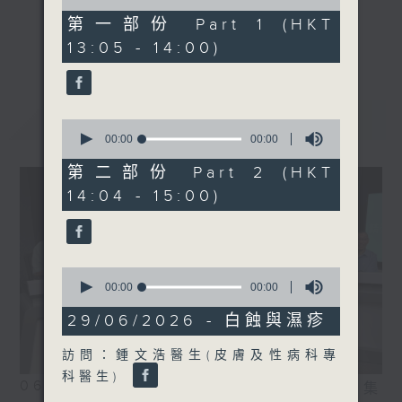
of
藥劑學系高級藥劑師)
50
第一部份 Part 1 (HKT
minutes,
《精靈一點》 健康資訊 守護大眾
更多...
13:05 - 14:00)
0
一眾主持與全港愛心醫護，健康專業人士攜
seconds
手，組織最強的醫學網絡，提供實用醫療健康
資訊。
最新
LATEST
星期一至五，下午 1 時10分 香港電台第一
0
seconds
00:00
00:00
台、港台電視31
of
下午2時 至 3 時 香港電台第一台
0
第二部份 Part 2 (HKT
seconds
14:04 - 15:00)
0
seconds
00:00
00:00
of
0
29/06/2026 - 白蝕與濕疹
seconds
訪問：鍾文浩醫生(皮膚及性病科專
科醫生)
06/08/2026
相片集