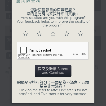
第一部份 Part 1 (HKT 13:05 -
腸癌篩查科
minutes,
嘉賓：熊健慧醫生 (眼科專科醫生)
14:00)
0
您對這個節目的滿意程度？
seconds
您的意見有助於提升節目質素。
How satisfied are you with this program?
Your feedback helps to improve the quality of
the program.
0
seconds
00:00
56:09
☆
☆
☆
☆
☆
of
56
第二部份 Part 2 (HKT 14:04 -
minutes,
15:00)
9
seconds
Tag:
健康人物專訪
,
文敏霞
,
曾傲晴
,
熊健慧
提交及繼續 Submit
and Continue
醫生
,
眼科
,
糖尿眼與眼中風
,
蔡文涵
,
設計
「耀」潛能
,
醫學會會診日
點擊星星進行評分：一顆星為不滿意，五顆
星為非常滿意。
Click on the stars to rate: One star is for not
satisfied, and Five stars is for very satisfied.
重溫
CATCHUP