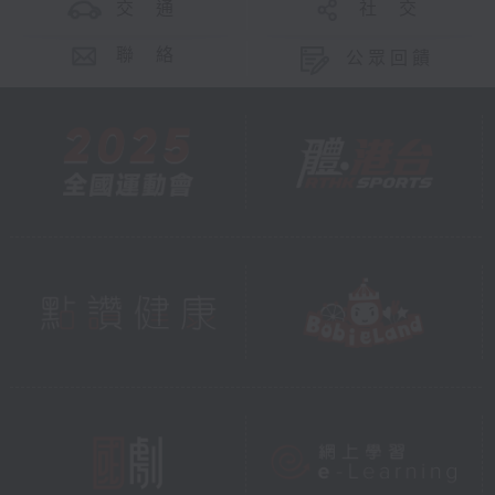
交 通
社 交
聯 絡
公眾回饋