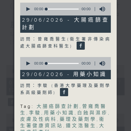
(主持：虞逸峯、廖杏茵) 設計
0
seconds
00:00
20:26
「耀」潛能 / 糖尿眼與眼中
of
20
29/06/2026 - 大腸癌篩查
minutes,
風
計劃
26
seconds
1300-1400
訪問：曾雍喬醫生(衞生署非傳染病
[健康人物專訪]
處大腸癌篩查科醫生)
主題：設計「耀」潛能
更多...
0
嘉賓：文敏霞(香港耀能協會成人服務副
seconds
00:00
00:00
0
of
總監)、曾傲晴(香港耀能協會愛睿綜合職
seconds
00:00
1:50:59
0
29/06/2026 - 用藥小知識
of
seconds
業康復服務中心導師)、蔡文涵(香港耀能
1
06/08/2026 - 足本 Full (HKT
hour,
訪問：李駿 (香港大學藥理及藥劑學
13:05 - 15:00)
協會愛睿綜合職業康復服務中心學員)
50
系高級藥劑師)
minutes,
59
seconds
Tag:
大腸癌篩查計劃
,
曾雍喬醫
1400-1500
生
,
李駿
,
用藥小知識
,
白蝕與濕疹
,
0
[醫學會會診日]
皮膚及性病科
,
藥理及藥劑學
,
衞
seconds
00:00
55:00
of
生署健康資訊站
,
鍾文浩醫生
,
大
主題：糖尿眼與眼中風
55