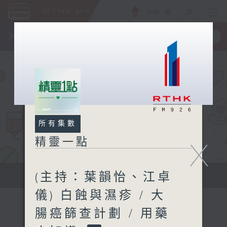
ENG
/
簡
×
全新 RTHK On The Go
取得
一手掌握 RTHK 電台、電視節目
所有集數
精靈一點
X
(主持：葉韻怡、江卓
提供實用醫療健康資訊
儀) 白蝕與濕疹 / 大
腸癌篩查計劃 / 用藥