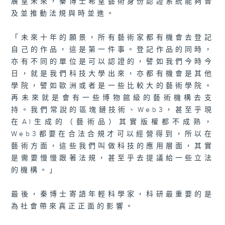
展望未來，秦博士希望藝術身份認證系統能夠普
及並推動法規與時並進。
「未來十年的願景，所有藝術家都有機會去登記
自己的作品，這是第一件事。登記作品的同時，
亦有不同的單位是可以認證的，譬如我們今時今
日，就是我們科技大學出來，亦都有機會是其他
學院，譬如歐洲或者是一些比較大的藝術學院。
再未來就是會有一些博物館級的藝術機構去支
持。我們常說的區塊鏈技術、Web3，甚至乎現
在AI生成的（藝術品）其實版權都不成熟，
Web3都要在合法合規才可以經營得到，所以在
藝術方面，這些我們叫做科技的應用層面，其實
是需要慢慢跟著法規，甚至乎去提議給一些立法
的機構。」
最後，秦博士寄語年輕科學家，科研最重要的是
為社會帶來真正正面的影響。