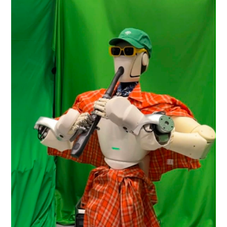
監製: 蕭洛汶
、張璟瑩