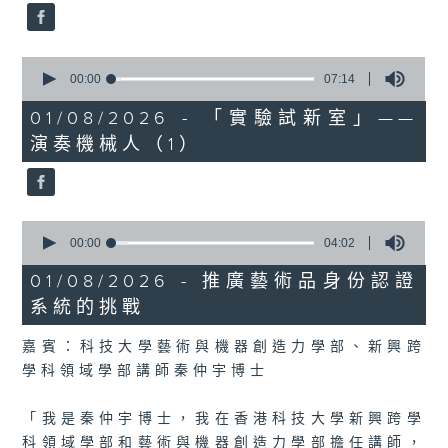
0
seconds
00:00
07:14
of
7
01/08/2026 - 「實驗試新室」——
minutes,
演奏機械人（1）
14
seconds
0
seconds
00:00
04:02
of
4
01/08/2026 - 推廣藝術品身份認證
minutes,
系統的挑戰
2
seconds
嘉賓：科技大學藝術與機器創造力學部、新興跨
學科領域學部講師秦仲宇博士
「我是秦仲宇博士，我在香港科技大學新興跨學
科領域學部和藝術與機器創造力學部擔任講師，