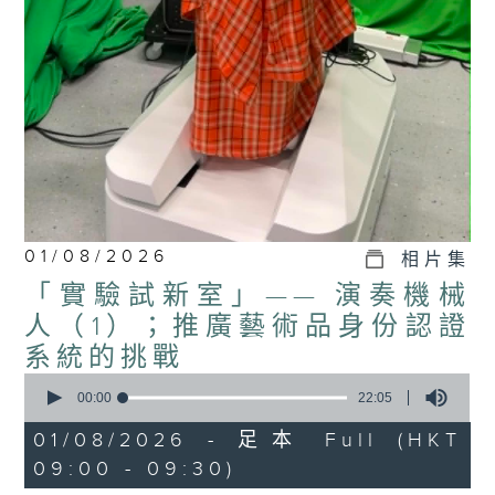
01/08/2026
相片集
「實驗試新室」—— 演奏機械
人（1）；推廣藝術品身份認證
系統的挑戰
0
seconds
00:00
22:05
of
22
01/08/2026 - 足本 Full (HKT
minutes,
09:00 - 09:30)
5
seconds