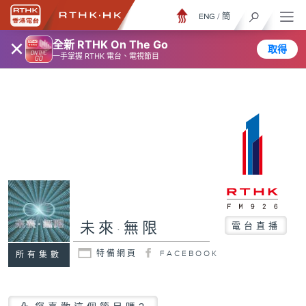
ENG
/
簡
×
全新 RTHK On The Go
取得
一手掌握 RTHK 電台、電視節目
未來·無限
電台直播
特備網頁
FACEBOOK
所有集數