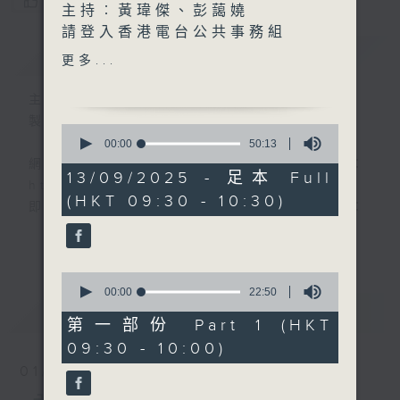
您喜歡這個節目嗎?
主持︰黃瑋傑、彭藹嬈
請登入香港電台公共事務組
簡介
GIST
Facebook專頁，重溫電視直
更多...
播:
https://fb.watch/kWsG5zbtFF/
主持人：黃瑋傑、彭藹嬈
製作：香港電台公共事務組
0
香港電台公共事務專頁
seconds
00:00
50:13
of
網上收聽節目直播：
50
13/09/2025 - 足本 Full
https://rthk.hk/radio1
minutes,
(HKT 09:30 - 10:30)
13
即時收睇電視直播：
seconds
https://rthk.hk/tv/dtt32
更多...
甚麼年代、甚麼世代、理財新世代
0
seconds
00:00
22:50
of
最新
LATEST
22
第一部份 Part 1 (HKT
minutes,
製作：
香港電台公共事務組
09:30 - 10:00)
50
讚好Like「
RTHK 香港電台公共事務組
」
seconds
01/08/2026
Facebook專頁