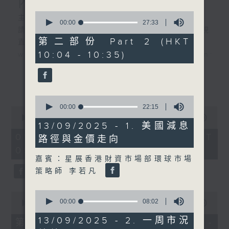
內地新能源車市場換車潮
0
主持︰黃瑋傑、彭藹嬈
seconds
00:00
27:33
請登入香港電台公共事務組專頁，重溫電視
of
27
第二部份 Part 2 (HKT
直播:
minutes,
10:04 - 10:35)
www.rthk.hk/tv/dtt32/programme/inve
33
seconds
香港電台公共事務專頁
更多...
0
seconds
00:00
22:15
0
of
seconds
00:00
52:45
22
13/09/2025 - 1. 美國減息
of
minutes,
52
01/08/2026 - 足本 Full (HKT
路徑與金價走向
15
minutes,
seconds
09:30 - 10:30)
45
seconds
嘉賓：星展香港財資市場部環球市場
策略師 李若凡
0
0
seconds
00:00
08:02
seconds
00:00
25:00
of
of
8
25
13/09/2025 - 2. 一周市況
第一部份 Part 1 (HKT 09:30 -
minutes,
minutes,