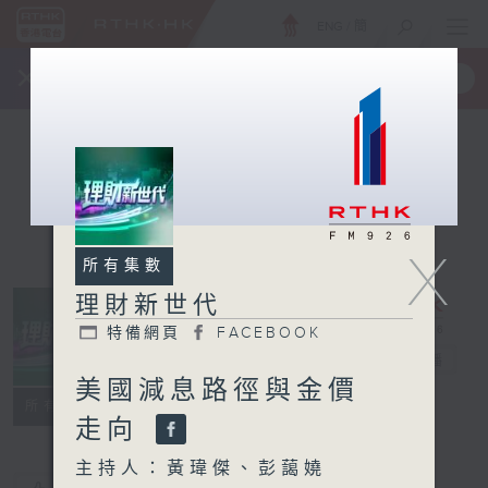
ENG
/
簡
×
全新 RTHK On The Go
取得
一手掌握 RTHK 電台、電視節目
X
所有集數
理財新世代
特備網頁
FACEBOOK
理財新世代
電台直播
美國減息路徑與金價
特備網頁
FACEBOOK
所有集數
走向
主持人：黃瑋傑、彭藹嬈