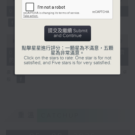
of
8
01/08/2026 - 2. 一周市況總結
minutes,
20
seconds
提交及繼續 Submit
and Continue
0
seconds
00:00
13:43
of
點擊星星進行評分：一顆星為不滿意，五顆
13
01/08/2026 - 3. 歐洲熱浪對經濟
星為非常滿意。
minutes,
Click on the stars to rate: One star is for not
的影響
43
satisfied, and Five stars is for very satisfied.
seconds
嘉賓：法國外貿銀行亞太區高級經濟學家 吳卓
殷
重溫
CATCHUP