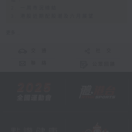
2. 一周市況總結
3. 港股近期配股潮及六月展望
更多 ...
交 通
社 交
聯 絡
公眾回饋