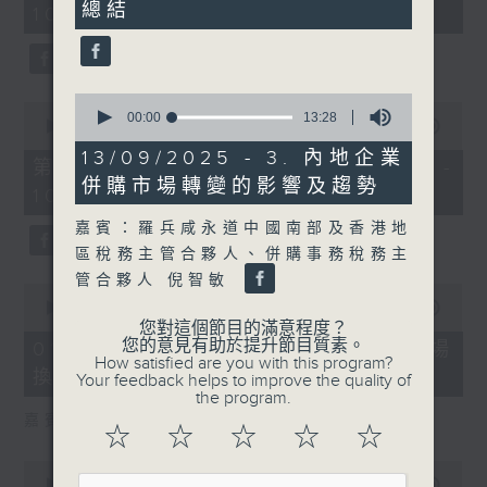
總結
2
10:00)
0
seconds
seconds
0
0
seconds
00:00
13:28
seconds
00:00
27:55
of
of
13
13/09/2025 - 3. 內地企業
27
第二部份 Part 2 (HKT 10:04 -
minutes,
minutes,
併購市場轉變的影響及趨勢
28
10:35)
55
seconds
seconds
嘉賓：羅兵咸永道中國南部及香港地
區稅務主管合夥人、併購事務稅務主
管合夥人 倪智敏
0
seconds
00:00
24:11
of
您對這個節目的滿意程度？
24
您的意見有助於提升節目質素。
01/08/2026 - 1. 內地新能源車市場
minutes,
How satisfied are you with this program?
換車潮
11
Your feedback helps to improve the quality of
seconds
the program.
嘉賓：艾德金融執行董事 陳政深
☆
☆
☆
☆
☆
0
seconds
00:00
08:20