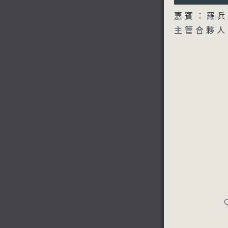
28
seconds
嘉賓：羅
90%
主管合夥人
C