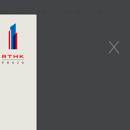
重溫
APPS
我們
ENG
/
簡
X
: