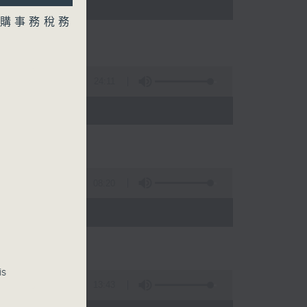
)
購事務稅務
24:11
車潮
08:20
is
13:43