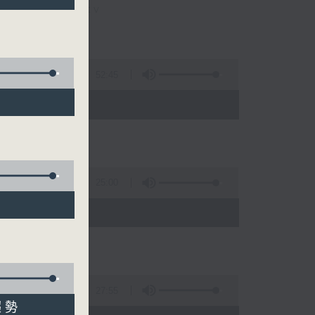
stmentera_tv
52:45
- 10:30)
25:00
)
27:55
趨勢