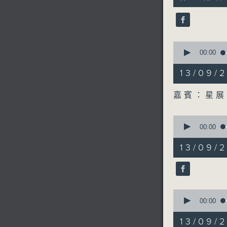
minutes,
33
seconds
90%
0
seconds
00:00
of
22
13/09
minutes,
15
seconds
嘉賓：星展
90%
0
seconds
00:00
of
8
13/09
minutes,
2
seconds
90%
0
seconds
00:00
of
13
13/09
minutes,