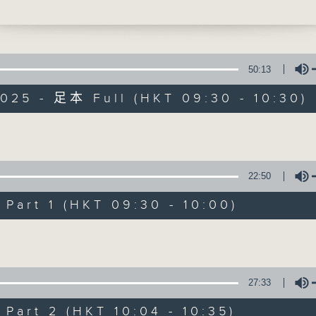
製作：香港電台公共事務組
共事務專頁
網上收聽節目直播：https://rthk.hk/radio
即時收睇電視直播：https://rthk.hk/tv/dt
50:13
025 - 足本 Full (HKT 09:30 - 10:30)
甚麼年代、甚麼世代、理財新世代
Volume
製作：
香港電台公共事務組
22:50
讚好Like「
RTHK 香港電台公共事務組
」Fa
art 1 (HKT 09:30 - 10:00)
01/08/2026
Volume
內地新能源車市場換車潮
27:33
主持︰黃瑋傑、彭藹嬈
請登入香港電台公共事務組專頁，重溫電視直播
art 2 (HKT 10:04 - 10:35)