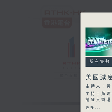
所有集數
電台直播
美國減
主持人：黃
主持︰黃瑋
請登入香港
https://
更多...