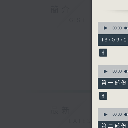
香港電台公
簡介
GIST
0
seconds
00:00
of
50
13/09/2
minutes,
13
seconds
90%
0
seconds
00:00
of
22
第一部份 P
minutes,
50
seconds
90%
最新
0
seconds
00:00
of
LATEST
27
第二部份 P