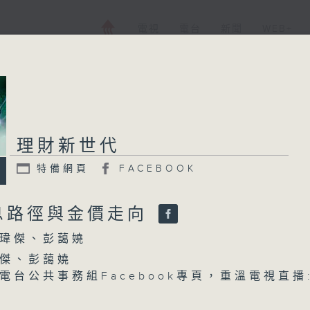
電視
電台
新聞
WEB+
理財新世代
理財新世代
特備網頁
FACEBOOK
特備網頁
FACEBOOK
所有集數
息路徑與金價走向
瑋傑、彭藹嬈
您喜歡這個節目嗎?
傑、彭藹嬈
電台公共事務組Facebook專頁，重溫電視直播
主持人：黃瑋傑、彭藹嬈
fb.watch/kWsG5zbtFF/