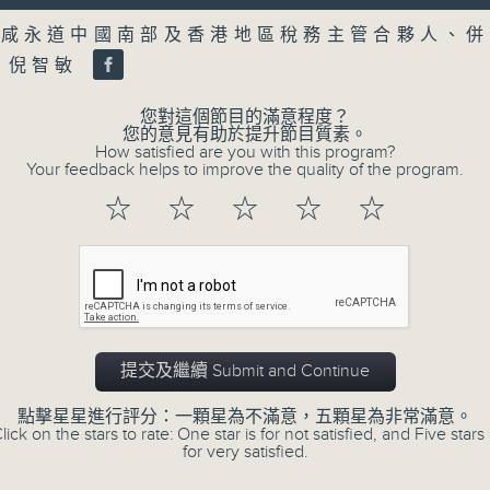
第二部份 Part 2 (HKT 10:04 - 10:35
minutes,
Volume
55
兵咸永道中國南部及香港地區稅務主管合夥人、併
seconds
Volume
 倪智敏
90%
0
您對這個節目的滿意程度？
seconds
00:00
您的意見有助於提升節目質素。
of
How satisfied are you with this program?
24
Your feedback helps to improve the quality of the program.
01/08/2026 - 1. 內地新能源車市場換
minutes,
11
☆
☆
☆
☆
☆
seconds
Volume
嘉賓：艾德金融執行董事 陳政深
90%
0
seconds
00:00
of
8
01/08/2026 - 2. 一周市況總結
minutes,
20
提交及繼續 Submit and Continue
seconds
Volume
90%
點擊星星進行評分：一顆星為不滿意，五顆星為非常滿意。
lick on the stars to rate: One star is for not satisfied, and Five stars 
0
for very satisfied.
seconds
00:00
of