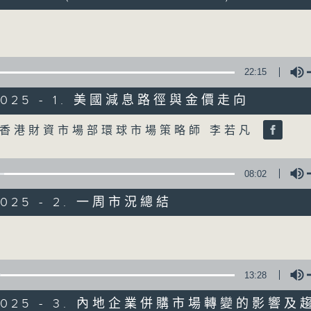
www.rthk.hk/tv/dtt32/programme/inve
Volume
香港電台公共事務專頁
0
22:15
seconds
00:00
of
52
/2025 - 1. 美國減息路徑與金價走向
01/08/2026 - 足本 Full (HKT 09:30 
minutes,
45
Volume
seconds
Volume
香港財資市場部環球市場策略師 李若凡
90%
0
08:02
seconds
00:00
of
/2025 - 2. 一周市況總結
25
第一部份 Part 1 (HKT 09:30 - 10:00
minutes,
0
Volume
seconds
Volume
90%
13:28
0
seconds
00:00
of
/2025 - 3. 內地企業併購市場轉變的影響及
27