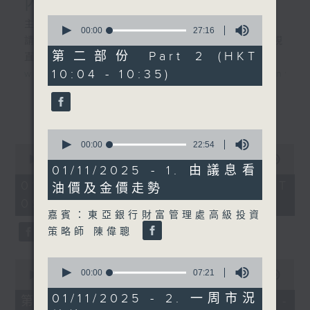
內地新能源車市場換車潮
0
主持︰黃瑋傑、彭藹嬈
seconds
00:00
27:16
請登入香港電台公共事務組專頁，重溫電視
of
27
第二部份 Part 2 (HKT
直播:
minutes,
10:04 - 10:35)
www.rthk.hk/tv/dtt32/programme/inve
16
seconds
香港電台公共事務專頁
更多...
0
seconds
00:00
22:54
0
of
seconds
00:00
52:45
22
01/11/2025 - 1. 由議息看
of
minutes,
52
01/08/2026 - 足本 Full (HKT
油價及金價走勢
54
minutes,
seconds
09:30 - 10:30)
45
seconds
嘉賓：東亞銀行財富管理處高級投資
策略師 陳偉聰
0
0
seconds
00:00
07:21
seconds
00:00
25:00
of
of
7
25
01/11/2025 - 2. 一周市況
第一部份 Part 1 (HKT 09:30 -
minutes,
minutes,