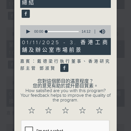
總結
21
10:00)
0
seconds
seconds
0
0
seconds
00:00
14:12
seconds
00:00
27:55
of
of
14
01/11/2025 - 3. 香港工商
27
第二部份 Part 2 (HKT 10:04 -
minutes,
minutes,
舖及辦公室市場前景
12
10:35)
55
seconds
seconds
嘉賓：戴德梁行執行董事、香港研究
部主管 鄧淑賢
0
您對這個節目的滿意程度？
seconds
00:00
24:11
您的意見有助於提升節目質素。
of
How satisfied are you with this program?
24
01/08/2026 - 1. 內地新能源車市場
Your feedback helps to improve the quality of
minutes,
the program.
換車潮
11
seconds
☆
☆
☆
☆
☆
嘉賓：艾德金融執行董事 陳政深
0
seconds
00:00
08:20