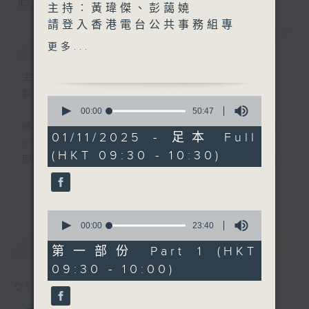
您喜歡這個節目嗎?
主持︰黃瑋傑、彭藹嬈
請登入香港電台公共事務組專
簡介
GIST
頁，重溫電視直播:
更多...
https://www.rthk.hk/tv/dtt31/pr
主持人：黃瑋傑、彭藹嬈
香港電台公共事務專頁
製作：香港電台公共事務組
0
seconds
00:00
50:47
of
網上收聽節目直播：
50
01/11/2025 - 足本 Full
https://rthk.hk/radio1
minutes,
(HKT 09:30 - 10:30)
47
即時收睇電視直播：
seconds
https://rthk.hk/tv/dtt32
更多...
甚麼年代、甚麼世代、理財新世代
0
seconds
00:00
23:40
of
最新
LATEST
23
第一部份 Part 1 (HKT
minutes,
製作：
香港電台公共事務組
09:30 - 10:00)
40
讚好Like「
RTHK 香港電台公共事務組
」
seconds
01/08/2026
Facebook專頁