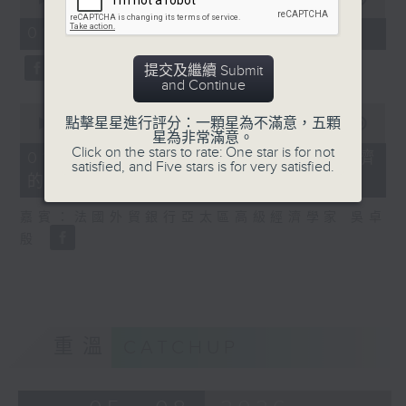
of
8
01/08/2026 - 2. 一周市況總結
minutes,
20
提交及繼續 Submit
seconds
and Continue
0
點擊星星進行評分：一顆星為不滿意，五顆
seconds
00:00
13:43
星為非常滿意。
of
Click on the stars to rate: One star is for not
13
01/08/2026 - 3. 歐洲熱浪對經濟
satisfied, and Five stars is for very satisfied.
minutes,
的影響
43
seconds
嘉賓：法國外貿銀行亞太區高級經濟學家 吳卓
殷
重溫
CATCHUP