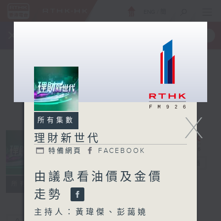
ENG
/
簡
×
全新 RTHK On The Go
取得
一手掌握 RTHK 電台、電視節目
X
所有集數
理財新世代
特備網頁
FACEBOOK
理財新世代
電台直播
由議息看油價及金價
特備網頁
FACEBOOK
所有集數
走勢
主持人：黃瑋傑、彭藹嬈