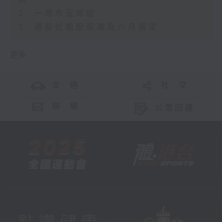
2. 一周市況總結
3. 港股近期配股潮及六月展望
更多 ...
交 通
社 交
聯 絡
公眾回饋