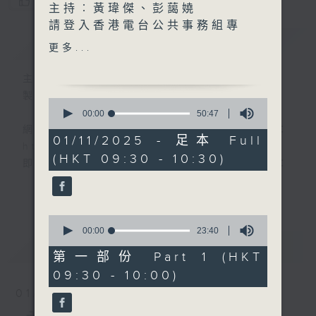
您喜歡這個節目嗎?
主持︰黃瑋傑、彭藹嬈
請登入香港電台公共事務組專
簡介
GIST
頁，重溫電視直播:
更多...
https://www.rthk.hk/tv/dtt31/pr
主持人：黃瑋傑、彭藹嬈
香港電台公共事務專頁
製作：香港電台公共事務組
0
seconds
00:00
50:47
of
網上收聽節目直播：
50
01/11/2025 - 足本 Full
https://rthk.hk/radio1
minutes,
(HKT 09:30 - 10:30)
47
即時收睇電視直播：
seconds
https://rthk.hk/tv/dtt32
更多...
甚麼年代、甚麼世代、理財新世代
0
seconds
00:00
23:40
of
最新
LATEST
23
第一部份 Part 1 (HKT
minutes,
製作：
香港電台公共事務組
09:30 - 10:00)
40
讚好Like「
RTHK 香港電台公共事務組
」
seconds
01/08/2026
Facebook專頁