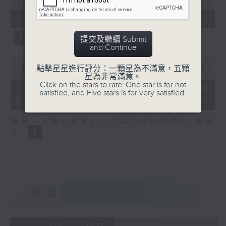
of
8
01/08/2026 - 2. 一周市況總結
minutes,
20
提交及繼續 Submit
seconds
and Continue
0
點擊星星進行評分：一顆星為不滿意，五顆
seconds
00:00
13:43
星為非常滿意。
of
Click on the stars to rate: One star is for not
13
01/08/2026 - 3. 歐洲熱浪對經濟
satisfied, and Five stars is for very satisfied.
minutes,
的影響
43
seconds
嘉賓：法國外貿銀行亞太區高級經濟學家 吳卓
殷
重溫
CATCHUP