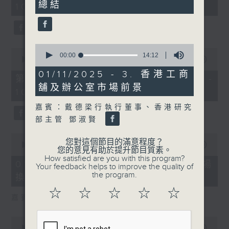
總結
21
10:00)
0
seconds
seconds
0
0
seconds
00:00
14:12
seconds
00:00
27:55
of
of
14
01/11/2025 - 3. 香港工商
27
第二部份 Part 2 (HKT 10:04 -
minutes,
minutes,
舖及辦公室市場前景
12
10:35)
55
seconds
seconds
嘉賓：戴德梁行執行董事、香港研究
部主管 鄧淑賢
0
您對這個節目的滿意程度？
seconds
00:00
24:11
您的意見有助於提升節目質素。
of
How satisfied are you with this program?
24
01/08/2026 - 1. 內地新能源車市場
Your feedback helps to improve the quality of
minutes,
the program.
換車潮
11
seconds
☆
☆
☆
☆
☆
嘉賓：艾德金融執行董事 陳政深
0
seconds
00:00
08:20