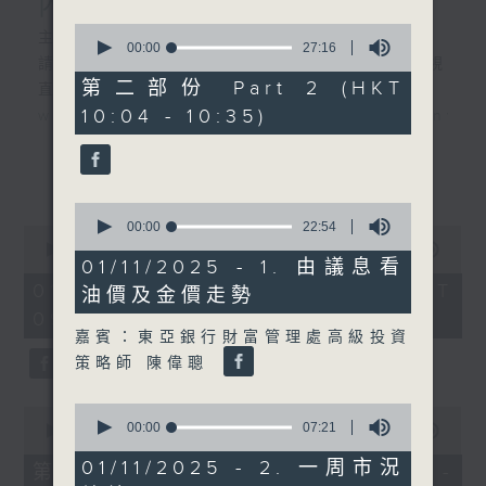
內地新能源車市場換車潮
0
主持︰黃瑋傑、彭藹嬈
seconds
00:00
27:16
請登入香港電台公共事務組專頁，重溫電視
of
27
第二部份 Part 2 (HKT
直播:
minutes,
10:04 - 10:35)
www.rthk.hk/tv/dtt32/programme/inve
16
seconds
香港電台公共事務專頁
更多...
0
seconds
00:00
22:54
0
of
seconds
00:00
52:45
22
01/11/2025 - 1. 由議息看
of
minutes,
52
01/08/2026 - 足本 Full (HKT
油價及金價走勢
54
minutes,
seconds
09:30 - 10:30)
45
seconds
嘉賓：東亞銀行財富管理處高級投資
策略師 陳偉聰
0
0
seconds
00:00
07:21
seconds
00:00
25:00
of
of
7
25
01/11/2025 - 2. 一周市況
第一部份 Part 1 (HKT 09:30 -
minutes,
minutes,