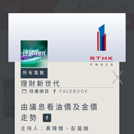
ENG
/
簡
×
全新 RTHK On The Go
取得
一手掌握 RTHK 電台、電視節目
X
所有集數
理財新世代
特備網頁
FACEBOOK
理財新世代
電台直播
由議息看油價及金價
特備網頁
FACEBOOK
所有集數
走勢
主持人：黃瑋傑、彭藹嬈