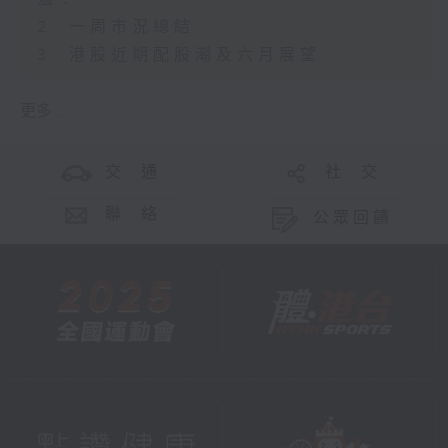
2. 一周市況總結
3. 港股近期配股潮及六月展望
更多 ...
交 通
社 交
聯 絡
公眾回饋