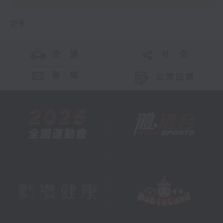
更多 ...
交 通
社 交
聯 絡
公眾回饋