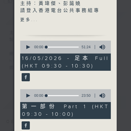
您喜歡這個節目嗎?
主持︰黃瑋傑、彭藹嬈
請登入香港電台公共事務組專
簡介
GIST
頁，重溫電視直播:
更多...
www.rthk.hk/tv/dtt31/programme
主持人：黃瑋傑、彭藹嬈
香港電台公共事務專頁
製作：香港電台公共事務組
0
seconds
00:00
51:24
of
網上收聽節目直播：
51
16/05/2026 - 足本 Full
https://rthk.hk/radio1
minutes,
(HKT 09:30 - 10:30)
24
即時收睇電視直播：
seconds
https://rthk.hk/tv/dtt32
更多...
甚麼年代、甚麼世代、理財新世代
0
seconds
00:00
23:50
of
最新
LATEST
23
第一部份 Part 1 (HKT
minutes,
製作：
香港電台公共事務組
09:30 - 10:00)
50
讚好Like「
RTHK 香港電台公共事務組
」
seconds
08/08/2026
Facebook專頁