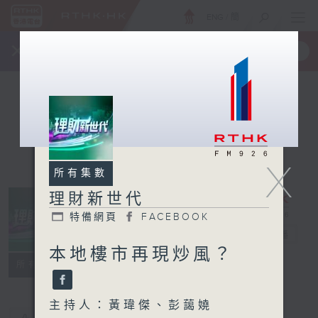
ENG
/
簡
×
全新 RTHK On The Go
取得
一手掌握 RTHK 電台、電視節目
X
所有集數
理財新世代
特備網頁
FACEBOOK
理財新世代
電台直播
本地樓市再現炒風？
特備網頁
FACEBOOK
所有集數
主持人：黃瑋傑、彭藹嬈