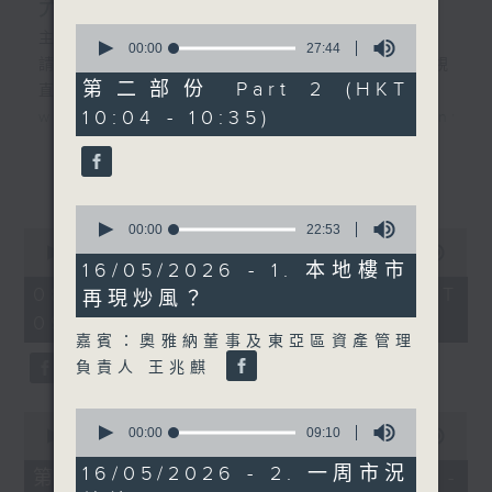
光通訊行業發展前景
0
主持︰黃瑋傑、彭藹嬈
seconds
00:00
27:44
請登入香港電台公共事務組專頁，重溫電視
of
27
第二部份 Part 2 (HKT
直播:
minutes,
10:04 - 10:35)
www.rthk.hk/tv/dtt32/programme/inve
44
seconds
香港電台公共事務專頁
更多...
0
seconds
00:00
22:53
0
of
seconds
00:00
1:01:00
22
16/05/2026 - 1. 本地樓市
of
minutes,
1
08/08/2026 - 足本 Full (HKT
再現炒風？
53
hour,
seconds
09:30 - 10:35)
1
minute,
嘉賓：奧雅納董事及東亞區資產管理
0
負責人 王兆麒
seconds
0
0
seconds
00:00
09:10
seconds
00:00
30:00
of
of
9
30
16/05/2026 - 2. 一周市況
第一部份 Part 1 (HKT 09:30 -
minutes,
minutes,