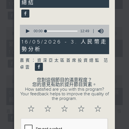
總結
10
10:00)
0
seconds
seconds
0
0
seconds
00:00
12:49
seconds
00:00
31:09
of
of
12
16/05/2026 - 3. 人民幣走
31
第二部份 Part 2 (HKT 10:04 -
minutes,
minutes,
勢分析
49
10:35)
9
seconds
seconds
嘉賓：資深亞太區首席投資總監 范
卓雲
0
您對這個節目的滿意程度？
seconds
00:00
22:51
您的意見有助於提升節目質素。
of
How satisfied are you with this program?
22
08/08/2026 - 1. 光通訊行業發展
Your feedback helps to improve the quality of
minutes,
the program.
前景
51
seconds
☆
☆
☆
☆
☆
嘉賓：建銀國際科技及半導體研究主管 伍力恒