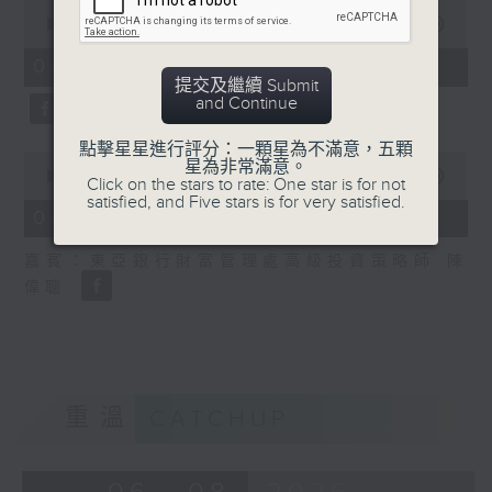
0
seconds
00:00
09:26
of
9
08/08/2026 - 2. 一周市況總結
minutes,
提交及繼續 Submit
26
and Continue
seconds
點擊星星進行評分：一顆星為不滿意，五顆
0
星為非常滿意。
seconds
00:00
12:11
Click on the stars to rate: One star is for not
of
satisfied, and Five stars is for very satisfied.
12
08/08/2026 - 3. 美股業績期
minutes,
11
嘉賓：東亞銀行財富管理處高級投資策略師 陳
seconds
偉聰
重溫
CATCHUP