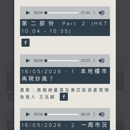
內地新能源車市場換車潮
0
主持︰黃瑋傑、彭藹嬈
seconds
00:00
27:44
請登入香港電台公共事務組專頁，重溫電視
of
27
第二部份 Part 2 (HKT
直播:
minutes,
10:04 - 10:35)
www.rthk.hk/tv/dtt32/programme/inve
44
seconds
香港電台公共事務專頁
更多...
0
seconds
00:00
22:53
0
of
seconds
00:00
52:45
22
16/05/2026 - 1. 本地樓市
of
minutes,
52
01/08/2026 - 足本 Full (HKT
再現炒風？
53
minutes,
seconds
09:30 - 10:30)
45
seconds
嘉賓：奧雅納董事及東亞區資產管理
負責人 王兆麒
0
0
seconds
00:00
09:10
seconds
00:00
25:00
of
of
9
25
16/05/2026 - 2. 一周市況
第一部份 Part 1 (HKT 09:30 -
minutes,
minutes,