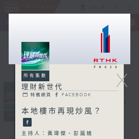
ENG
/
簡
×
全新 RTHK On The Go
取得
一手掌握 RTHK 電台、電視節目
X
所有集數
理財新世代
特備網頁
FACEBOOK
理財新世代
電台直播
本地樓市再現炒風？
特備網頁
FACEBOOK
所有集數
主持人：黃瑋傑、彭藹嬈