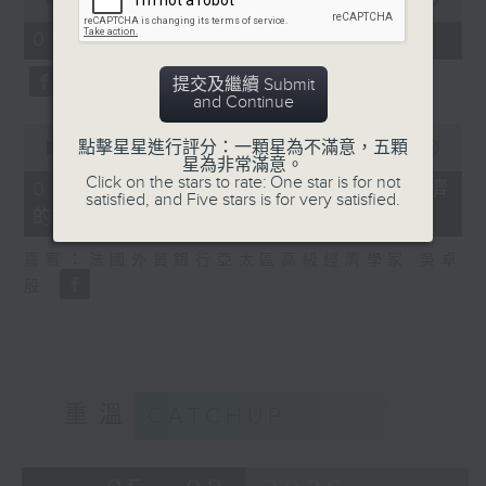
of
8
01/08/2026 - 2. 一周市況總結
minutes,
20
提交及繼續 Submit
seconds
and Continue
0
點擊星星進行評分：一顆星為不滿意，五顆
seconds
00:00
13:43
星為非常滿意。
of
Click on the stars to rate: One star is for not
13
01/08/2026 - 3. 歐洲熱浪對經濟
satisfied, and Five stars is for very satisfied.
minutes,
的影響
43
seconds
嘉賓：法國外貿銀行亞太區高級經濟學家 吳卓
殷
重溫
CATCHUP