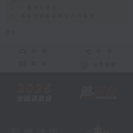
2. 一周市況總結
3. 港股近期配股潮及六月展望
更多 ...
交 通
社 交
聯 絡
公眾回饋