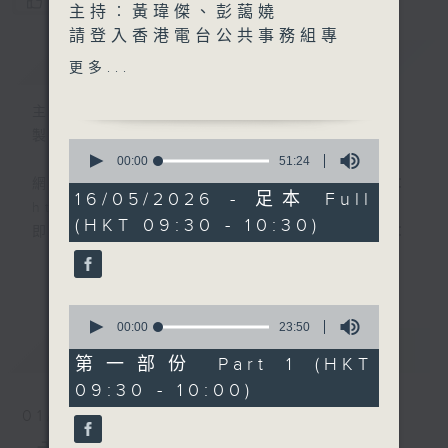
您喜歡這個節目嗎?
主持︰黃瑋傑、彭藹嬈
請登入香港電台公共事務組專
簡介
GIST
頁，重溫電視直播:
更多...
www.rthk.hk/tv/dtt31/programme
主持人：黃瑋傑、彭藹嬈
香港電台公共事務專頁
製作：香港電台公共事務組
0
seconds
00:00
51:24
of
網上收聽節目直播：
51
16/05/2026 - 足本 Full
https://rthk.hk/radio1
minutes,
(HKT 09:30 - 10:30)
24
即時收睇電視直播：
seconds
https://rthk.hk/tv/dtt32
更多...
甚麼年代、甚麼世代、理財新世代
0
seconds
00:00
23:50
of
最新
LATEST
23
第一部份 Part 1 (HKT
minutes,
製作：
香港電台公共事務組
09:30 - 10:00)
50
讚好Like「
RTHK 香港電台公共事務組
」
seconds
01/08/2026
Facebook專頁