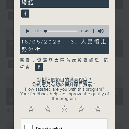
總結
10
10:00)
0
seconds
seconds
0
0
seconds
00:00
12:49
seconds
00:00
27:55
of
of
12
16/05/2026 - 3. 人民幣走
27
第二部份 Part 2 (HKT 10:04 -
minutes,
minutes,
勢分析
49
10:35)
55
seconds
seconds
嘉賓：資深亞太區首席投資總監 范
卓雲
0
您對這個節目的滿意程度？
seconds
00:00
24:11
您的意見有助於提升節目質素。
of
How satisfied are you with this program?
24
01/08/2026 - 1. 內地新能源車市場
Your feedback helps to improve the quality of
minutes,
the program.
換車潮
11
seconds
☆
☆
☆
☆
☆
嘉賓：艾德金融執行董事 陳政深
0
seconds
00:00
08:20