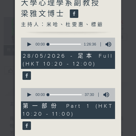
大學心理學系副教授
梁雅文博士
主持人：米哈、杜雯惠、標爺
是日快樂
電台直播
0
seconds
00:00
1:26:36
of
所有集數
1
28/05/2026 - 足本 Full
hour,
(HKT 10:20 - 12:00)
26
minutes,
您喜歡這個節目嗎?
36
seconds
簡介
GIST
0
seconds
00:00
37:30
of
主持人：米哈、杜雯惠、標爺
37
第一部份 Part 1 (HKT
minutes,
10:20 - 11:00)
30
我們常常問：十年後，世界將會有什麼新事
seconds
物？
不如，反過來問：十年後，我們還會想把握什