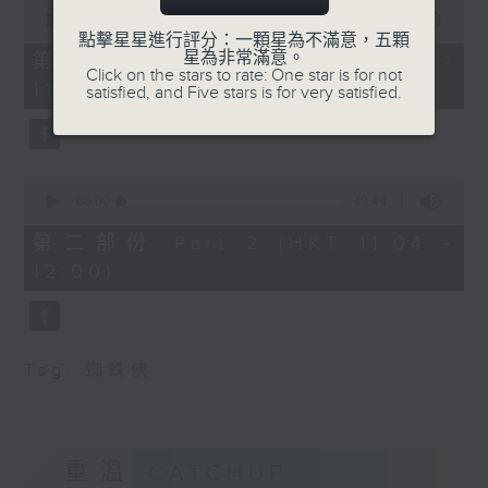
0
seconds
00:00
38:30
of
點擊星星進行評分：一顆星為不滿意，五顆
38
星為非常滿意。
第一部份 Part 1 (HKT 10:20 -
minutes,
Click on the stars to rate: One star is for not
11:00)
30
satisfied, and Five stars is for very satisfied.
seconds
0
seconds
00:00
49:44
of
49
第二部份 Part 2 (HKT 11:04 -
minutes,
12:00)
44
seconds
Tag:
蜘蛛俠
重溫
CATCHUP