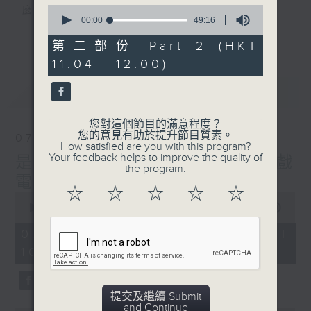
0
麼？
seconds
00:00
49:16
我們會想把握生活、好奇、快樂。
of
更多...
49
沒有一個笑話可以支撐超過五分鐘的笑聲，
第二部份 Part 2 (HKT
minutes,
沒有一個滑稽的動作可以叫人感到由衷的內心
11:04 - 12:00)
16
seconds
幸福，
最新
LATEST
但是，當我們在日常生活裡找到可以好奇、可
以聚焦、可以重新理解世界的一事一物，那就
您對這個節目的滿意程度？
可以是我們是日快樂的理由。
您的意見有助於提升節目質素。
07/08/2026
How satisfied are you with this program?
Your feedback helps to improve the quality of
是日快樂：是日標題黨 / 大戲
the program.
電波：蜘蛛俠
☆
☆
☆
☆
☆
0
seconds
00:00
1:28:04
of
1
07/08/2026 - 足本 Full (HKT
hour,
10:20 - 12:00)
28
minutes,
4
seconds
提交及繼續 Submit
and Continue