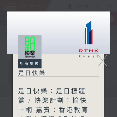
ENG
/
簡
×
全新 RTHK On The Go
取得
一手掌握 RTHK 電台、電視節目
X
所有集數
是日快樂
是日快樂：是日標題
黨 / 快樂計劃：愉快
上網 嘉賓：香港教育