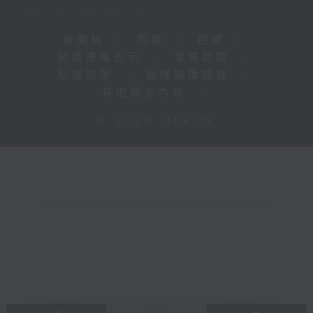
新聞稿
|
招聘
|
招標
|
知識產權告示
|
常見問題
|
私隱政策
|
無障礙播放器
|
其他語言內容
|
© 2026 rthk.hk