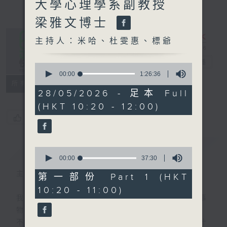
大學心理學系副教授
梁雅文博士
主持人：米哈、杜雯惠、標爺
是日快樂
電台直播
0
seconds
00:00
1:26:36
of
所有集數
1
28/05/2026 - 足本 Full
hour,
(HKT 10:20 - 12:00)
26
minutes,
您喜歡這個節目嗎?
36
seconds
簡介
GIST
0
seconds
00:00
37:30
of
主持人：米哈、杜雯惠、標爺
37
第一部份 Part 1 (HKT
minutes,
10:20 - 11:00)
30
我們常常問：十年後，世界將會有什麼新事
seconds
物？
不如，反過來問：十年後，我們還會想把握什