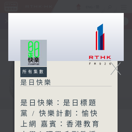
ENG
/
簡
×
全新 RTHK On The Go
取得
一手掌握 RTHK 電台、電視節目
X
所有集數
是日快樂
是日快樂：是日標題
黨 / 快樂計劃：愉快
上網 嘉賓：香港教育