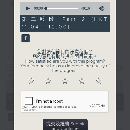
0
麼？
seconds
00:00
49:16
我們會想把握生活、好奇、快樂。
of
更多...
49
沒有一個笑話可以支撐超過五分鐘的笑聲，
第二部份 Part 2 (HKT
minutes,
沒有一個滑稽的動作可以叫人感到由衷的內心
11:04 - 12:00)
16
seconds
幸福，
最新
LATEST
但是，當我們在日常生活裡找到可以好奇、可
以聚焦、可以重新理解世界的一事一物，那就
您對這個節目的滿意程度？
可以是我們是日快樂的理由。
您的意見有助於提升節目質素。
07/08/2026
How satisfied are you with this program?
Your feedback helps to improve the quality of
是日快樂：是日標題黨 / 大戲
the program.
電波：蜘蛛俠
☆
☆
☆
☆
☆
0
seconds
00:00
1:28:04
of
1
07/08/2026 - 足本 Full (HKT
hour,
10:20 - 12:00)
28
minutes,
4
seconds
提交及繼續 Submit
and Continue