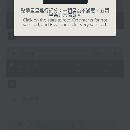
0
seconds
00:00
38:30
of
點擊星星進行評分：一顆星為不滿意，五顆
38
星為非常滿意。
第一部份 Part 1 (HKT 10:20 -
minutes,
Click on the stars to rate: One star is for not
11:00)
30
satisfied, and Five stars is for very satisfied.
seconds
0
seconds
00:00
49:44
of
49
第二部份 Part 2 (HKT 11:04 -
minutes,
12:00)
44
seconds
Tag:
蜘蛛俠
重溫
CATCHUP