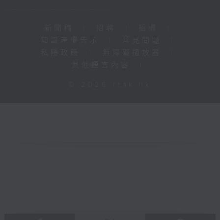
新聞稿
|
招聘
|
招標
|
知識產權告示
|
常見問題
|
私隱政策
|
無障礙播放器
|
其他語言內容
|
© 2026 rthk.hk