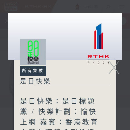
ENG
/
簡
×
全新 RTHK On The Go
取得
一手掌握 RTHK 電台、電視節目
X
所有集數
是日快樂
是日快樂：是日標題
黨 / 快樂計劃：愉快
上網 嘉賓：香港教育