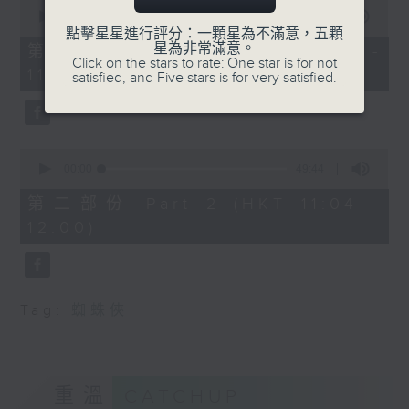
0
seconds
00:00
38:30
of
點擊星星進行評分：一顆星為不滿意，五顆
38
星為非常滿意。
第一部份 Part 1 (HKT 10:20 -
minutes,
Click on the stars to rate: One star is for not
11:00)
30
satisfied, and Five stars is for very satisfied.
seconds
0
seconds
00:00
49:44
of
49
第二部份 Part 2 (HKT 11:04 -
minutes,
12:00)
44
seconds
Tag:
蜘蛛俠
重溫
CATCHUP