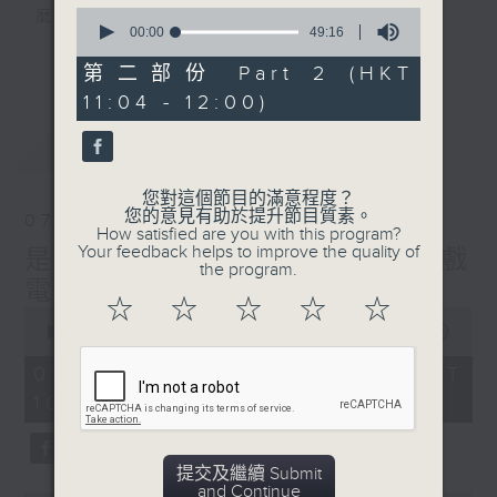
0
麼？
seconds
00:00
49:16
我們會想把握生活、好奇、快樂。
of
更多...
49
沒有一個笑話可以支撐超過五分鐘的笑聲，
第二部份 Part 2 (HKT
minutes,
沒有一個滑稽的動作可以叫人感到由衷的內心
11:04 - 12:00)
16
seconds
幸福，
最新
LATEST
但是，當我們在日常生活裡找到可以好奇、可
以聚焦、可以重新理解世界的一事一物，那就
您對這個節目的滿意程度？
可以是我們是日快樂的理由。
您的意見有助於提升節目質素。
07/08/2026
How satisfied are you with this program?
Your feedback helps to improve the quality of
是日快樂：是日標題黨 / 大戲
the program.
電波：蜘蛛俠
☆
☆
☆
☆
☆
0
seconds
00:00
1:28:04
of
1
07/08/2026 - 足本 Full (HKT
hour,
10:20 - 12:00)
28
minutes,
4
seconds
提交及繼續 Submit
and Continue