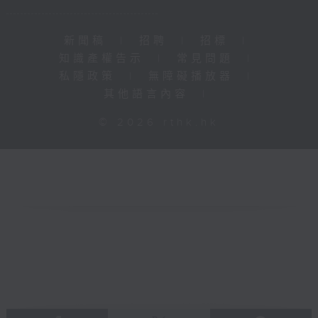
新聞稿
|
招聘
|
招標
|
知識產權告示
|
常見問題
|
私隱政策
|
無障礙播放器
|
其他語言內容
|
© 2026 rthk.hk