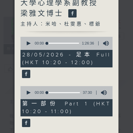
大學心理學系副教授
梁雅文博士
主持人：米哈、杜雯惠、標爺
是日快樂
電台直播
0
seconds
00:00
1:26:36
of
所有集數
1
28/05/2026 - 足本 Full
hour,
(HKT 10:20 - 12:00)
26
minutes,
您喜歡這個節目嗎?
36
seconds
簡介
GIST
0
seconds
00:00
37:30
of
主持人：米哈、杜雯惠、標爺
37
第一部份 Part 1 (HKT
minutes,
10:20 - 11:00)
30
我們常常問：十年後，世界將會有什麼新事
seconds
物？
不如，反過來問：十年後，我們還會想把握什