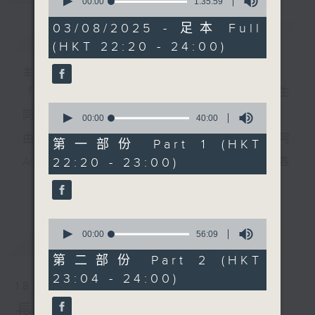
seconds
00:00
1:35:59
of
1
03/08/2025 - 足本 Full
簡介
GIST
hour,
(HKT 22:20 - 24:00)
35
minutes,
59
主持人：侯鈞翔、李姸慧
seconds
「夜診」，唔止係睇醫生；「翔談」，由侯鈞翔醫生
0
同你一齊傾吓偈。
seconds
00:00
40:00
of
由 侯鈞翔醫生(翔哥) 同 專攻食品科學嘅李妍慧(阿
40
第一部份 Part 1 (HKT
minutes,
22:20 - 23:00)
Ann)，用非一般嘅醫學同科學角度，同你一齊解構各
0
seconds
更多...
種生活上嘅迷思。
有冇方法可以長生不老？迴光反照又有冇科學根據？
0
到底168斷食，唔食早餐定晚餐好？依啲由細聽到大嘅
seconds
00:00
56:09
最新
LATEST
of
論述，孰真孰假，定早就不攻自破？6月2號起，每個
56
第二部份 Part 2 (HKT
minutes,
23:04 - 24:00)
星期日晚，十點二十分至深夜十二點，香港電台第一
9
18/01/2026
seconds
台，預埋你《夜診翔談》。
長壽翔談