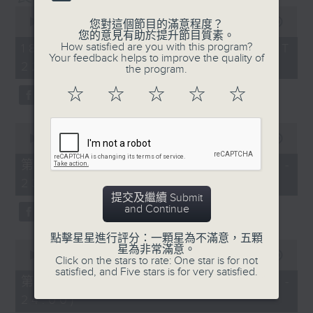
0
seconds
00:00
1:35:59
您對這個節目的滿意程度？
of
您的意見有助於提升節目質素。
1
How satisfied are you with this program?
18/01/2026 - 足本 Full (HKT
hour,
Your feedback helps to improve the quality of
22:20 - 24:00)
35
the program.
minutes,
59
☆
☆
☆
☆
☆
seconds
0
seconds
00:00
40:00
of
40
第一部份 Part 1 (HKT 22:20 -
minutes,
23:00)
0
seconds
提交及繼續 Submit
and Continue
點擊星星進行評分：一顆星為不滿意，五顆
0
星為非常滿意。
seconds
00:00
56:09
Click on the stars to rate: One star is for not
of
satisfied, and Five stars is for very satisfied.
56
第二部份 Part 2 (HKT 23:04 -
minutes,
24:00)
9
seconds