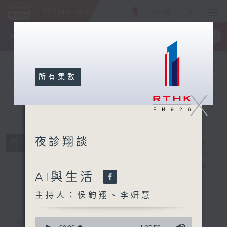
ENG
/
簡
×
全新 RTHK On The Go
取得
一手掌握 RTHK 電台、電視節目
所有集數
X
夜診翔談
所有集數
夜診翔談
電台直播
AI與生活
主持人：侯鈞翔、李姸慧
0
您喜歡這個節目嗎?