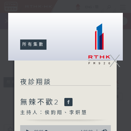
ENG
/
簡
×
全新 RTHK On The Go
取得
一手掌握 RTHK 電台、電視節目
所有集數
X
夜診翔談
所有集數
夜診翔談
電台直播
無辣不歡2
主持人：侯鈞翔、李姸慧
0
您喜歡這個節目嗎?