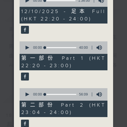
seconds
00:00
1:36:00
of
1
12/10/2025 - 足本 Full
簡介
GIST
hour,
(HKT 22:20 - 24:00)
36
minutes,
0
主持人：侯鈞翔、李姸慧
seconds
「夜診」，唔止係睇醫生；「翔談」，由侯鈞翔醫生
0
同你一齊傾吓偈。
seconds
00:00
40:00
of
由 侯鈞翔醫生(翔哥) 同 專攻食品科學嘅李妍慧(阿
40
第一部份 Part 1 (HKT
minutes,
22:20 - 23:00)
Ann)，用非一般嘅醫學同科學角度，同你一齊解構各
0
seconds
更多...
種生活上嘅迷思。
有冇方法可以長生不老？迴光反照又有冇科學根據？
0
到底168斷食，唔食早餐定晚餐好？依啲由細聽到大嘅
seconds
00:00
56:09
最新
LATEST
of
論述，孰真孰假，定早就不攻自破？6月2號起，每個
56
第二部份 Part 2 (HKT
minutes,
23:04 - 24:00)
星期日晚，十點二十分至深夜十二點，香港電台第一
9
18/01/2026
seconds
台，預埋你《夜診翔談》。
長壽翔談