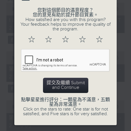
0
seconds
00:00
1:35:59
您對這個節目的滿意程度？
of
您的意見有助於提升節目質素。
1
How satisfied are you with this program?
18/01/2026 - 足本 Full (HKT
hour,
Your feedback helps to improve the quality of
22:20 - 24:00)
35
the program.
minutes,
59
☆
☆
☆
☆
☆
seconds
0
seconds
00:00
40:00
of
40
第一部份 Part 1 (HKT 22:20 -
minutes,
23:00)
0
seconds
提交及繼續 Submit
and Continue
點擊星星進行評分：一顆星為不滿意，五顆
0
星為非常滿意。
seconds
00:00
56:09
Click on the stars to rate: One star is for not
of
satisfied, and Five stars is for very satisfied.
56
第二部份 Part 2 (HKT 23:04 -
minutes,
24:00)
9
seconds