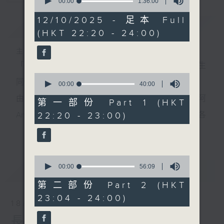
seconds
00:00
1:36:00
of
1
12/10/2025 - 足本 Full
簡介
GIST
hour,
(HKT 22:20 - 24:00)
36
minutes,
0
主持人：侯鈞翔、李姸慧
seconds
「夜診」，唔止係睇醫生；「翔談」，由侯鈞翔醫生
0
同你一齊傾吓偈。
seconds
00:00
40:00
of
由 侯鈞翔醫生(翔哥) 同 專攻食品科學嘅李妍慧(阿
40
第一部份 Part 1 (HKT
minutes,
22:20 - 23:00)
Ann)，用非一般嘅醫學同科學角度，同你一齊解構各
0
seconds
更多...
種生活上嘅迷思。
有冇方法可以長生不老？迴光反照又有冇科學根據？
0
到底168斷食，唔食早餐定晚餐好？依啲由細聽到大嘅
seconds
00:00
56:09
最新
LATEST
of
論述，孰真孰假，定早就不攻自破？6月2號起，每個
56
第二部份 Part 2 (HKT
minutes,
23:04 - 24:00)
星期日晚，十點二十分至深夜十二點，香港電台第一
9
18/01/2026
seconds
台，預埋你《夜診翔談》。
長壽翔談