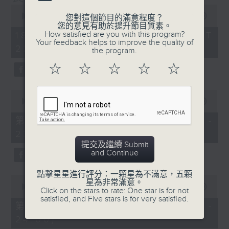
0
seconds
00:00
1:35:59
您對這個節目的滿意程度？
of
您的意見有助於提升節目質素。
1
How satisfied are you with this program?
18/01/2026 - 足本 Full (HKT
hour,
Your feedback helps to improve the quality of
22:20 - 24:00)
35
the program.
minutes,
59
☆
☆
☆
☆
☆
seconds
0
seconds
00:00
40:00
of
40
第一部份 Part 1 (HKT 22:20 -
minutes,
23:00)
0
seconds
提交及繼續 Submit
and Continue
點擊星星進行評分：一顆星為不滿意，五顆
0
星為非常滿意。
seconds
00:00
56:09
Click on the stars to rate: One star is for not
of
satisfied, and Five stars is for very satisfied.
56
第二部份 Part 2 (HKT 23:04 -
minutes,
24:00)
9
seconds