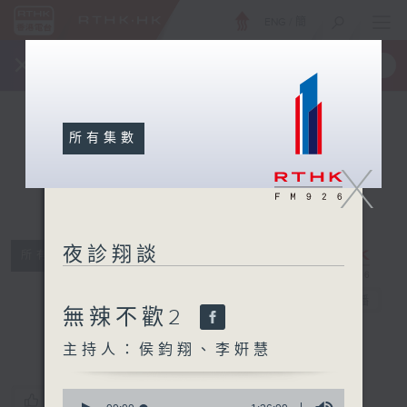
ENG
/
簡
×
全新 RTHK On The Go
取得
一手掌握 RTHK 電台、電視節目
所有集數
X
夜診翔談
所有集數
夜診翔談
電台直播
無辣不歡2
主持人：侯鈞翔、李姸慧
0
您喜歡這個節目嗎?