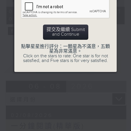
seconds
00:00
23:48
of
23
02/08/2026 - 足本 Full (HKT
minutes,
07:30 - 08:00)
48
seconds
提交及繼續 Submit
and Continue
點擊星星進行評分：一顆星為不滿意，五顆
星為非常滿意。
Click on the stars to rate: One star is for not
satisfied, and Five stars is for very satisfied.
重溫
CATCHUP
06 - 08
2026
02/08/2026
一分鐘閱讀(精華版)