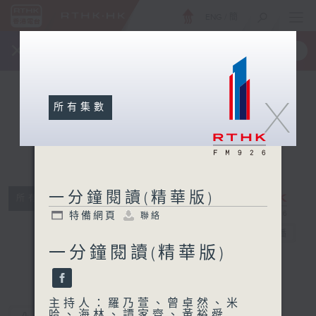
ENG
/
簡
×
全新 RTHK On The Go
取得
一手掌握 RTHK 電台、電視節目
X
所有集數
一分鐘閱讀(精華版)
所有集數
一分鐘閱讀(精
特備網頁
聯絡
華版)
電台直播
一分鐘閱讀(精華版)
特備網頁
聯絡
主持人：羅乃萱、曾卓然、米
哈、海林、譚家齊、黃裕舜