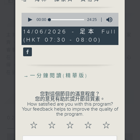
您喜歡這個節目嗎?
0
簡介
GIST
seconds
00:00
24:25
of
24
14/06/2026 - 足本 Full
minutes,
主持人：羅乃萱、曾卓然、米哈、海林、譚家
(HKT 07:30 - 08:00)
25
齊、黃裕舜
seconds
睿智悟出真理、閱讀豐富人生！
在《一分鐘閱讀》中，各主持暢談他們的讀書心
得，分享他們從書中獲得的知識與樂趣。
在這裡，保證您收獲豐富。
→
一分鐘閱讀(精華版)
您對這個節目的滿意程度？
最新
LATEST
您的意見有助於提升節目質素。
How satisfied are you with this program?
Your feedback helps to improve the quality of
the program.
02/08/2026
☆
☆
☆
☆
☆
一分鐘閱讀(精華版)
0