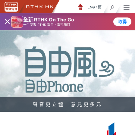
ENG
/
簡
×
全新 RTHK On The Go
取得
一手掌握 RTHK 電台、電視節目
聲音更立體 意見更多元