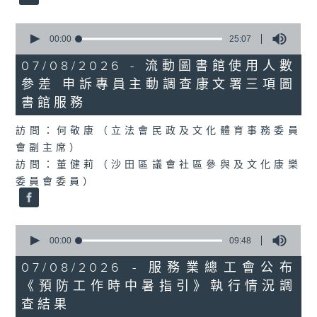
0
seconds
00:00
25:07
of
25
07/08/2026 - 流動圖書館使用人數
minutes,
參差 申訴專員主動調查康文署三項圖
7
seconds
書館服務
訪問：何敬康（立法會民政及文化體育事務委員
會副主席）
訪問：董健莉（沙田區議會社區參與及文化康樂
委員會委員）
0
seconds
00:00
09:48
of
9
07/08/2026 - 服務業總工會公布
minutes,
《預防工作時中暑指引》執行情況調
48
seconds
查結果