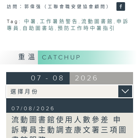
訪問：郭偉强（工聯會職安健協會顧問）
Tag:
中暑
,
工作暑熱警告
,
流動圖書館
,
申訴
專員
,
自助圖書站
,
預防工作時中暑指引
重溫
CATCHUP
07 - 08
2026
07/08/2026
流動圖書館使用人數參差 申
訴專員主動調查康文署三項圖