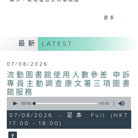
製作：香港電台公共事務組
聲音更立體 意見更多元
更多...
1872311 始終如一
製作：
香港電台公共事務組
最新
LATEST
讚好Like「
RTHK 香港電台公共事務組
」
Facebook專頁
07/08/2026
流動圖書館使用人數參差 申訴
專員主動調查康文署三項圖書
館服務
0
seconds
00:00
47:42
of
47
07/08/2026 - 足本 Full (HKT
minutes,
17:00 - 18:00)
42
seconds