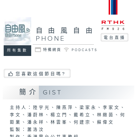
自由風自由
PHONE
電台直播
特備網頁
PODCASTS
所有集數
您喜歡這個節目嗎?
簡介
GIST
主持人：陸宇光、陳燕萍、梁家永、李家文、
李文、潘蔚林、楊立門、戴希立、林緻茵、何
鉅業、潘永祥、林雲峯、何建宗、蘇偉文
監製：蕭洛汶