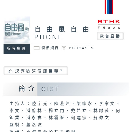
自由風自由
PHONE
電台直播
特備網頁
PODCASTS
所有集數
您喜歡這個節目嗎?
簡介
GIST
主持人：陸宇光、陳燕萍、梁家永、李家文、
李文、潘蔚林、楊立門、戴希立、林緻茵、何
鉅業、潘永祥、林雲峯、何建宗、蘇偉文
監製：蕭洛汶