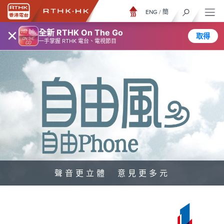
ENG
/
簡
×
全新 RTHK On The Go
取得
一手掌握 RTHK 電台、電視節目
聲音更立體 意見更多元