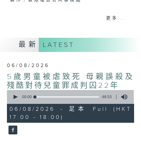
製作：香港電台公共事務組
聲音更立體 意見更多元
更多...
1872311 始終如一
製作：
香港電台公共事務組
最新
LATEST
讚好Like「
RTHK 香港電台公共事務組
」
Facebook專頁
06/08/2026
5歲男童被虐致死 母親誤殺及
殘酷對待兒童罪成判囚22年
0
seconds
00:00
48:53
of
48
06/08/2026 - 足本 Full (HKT
minutes,
17:00 - 18:00)
53
seconds