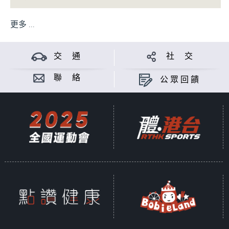
更多 ...
交 通
社 交
聯 絡
公眾回饋