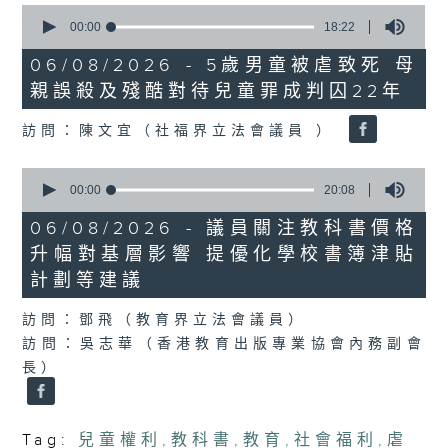
0
seconds
00:00
18:22
of
18
06/08/2026 - 5歲男童被虐致死 母
minutes,
親誤殺及殘酷對待兒童罪成判囚22年
22
seconds
訪問：陳文宜（社福界立法會議員 ）
0
seconds
00:00
20:08
of
20
06/08/2026 - 議員關注教科書價格
minutes,
升幅對基層影響 提優化學校書簿津貼
8
seconds
計劃等建議
訪問：鄧飛（教育界立法會議員）
訪問：吳志華（香港教育出版專業協會內務副會
長）
Tag:
兒童權利
,
教科書
,
教育
,
社會福利
,
虐