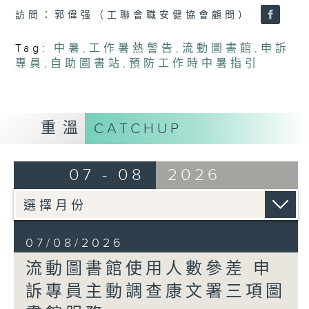
訪問：郭偉强（工聯會職安健協會顧問）
Tag:
中暑
,
工作暑熱警告
,
流動圖書館
,
申訴
專員
,
自助圖書站
,
預防工作時中暑指引
重溫
CATCHUP
07 - 08
2026
07/08/2026
流動圖書館使用人數參差 申
訴專員主動調查康文署三項圖