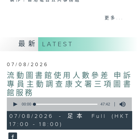
製作：香港電台公共事務組
聲音更立體 意見更多元
更多...
1872311 始終如一
製作：
香港電台公共事務組
最新
LATEST
讚好Like「
RTHK 香港電台公共事務組
」
Facebook專頁
07/08/2026
流動圖書館使用人數參差 申訴
專員主動調查康文署三項圖書
館服務
0
seconds
00:00
47:42
of
47
07/08/2026 - 足本 Full (HKT
minutes,
17:00 - 18:00)
42
seconds