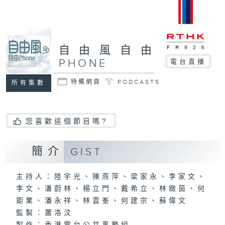
自由風自由
PHONE
電台直播
特備網頁
PODCASTS
所有集數
您喜歡這個節目嗎?
簡介
GIST
主持人：陸宇光、陳燕萍、梁家永、李家文、
李文、潘蔚林、楊立門、戴希立、林緻茵、何
鉅業、潘永祥、林雲峯、何建宗、蘇偉文
監製：蕭洛汶