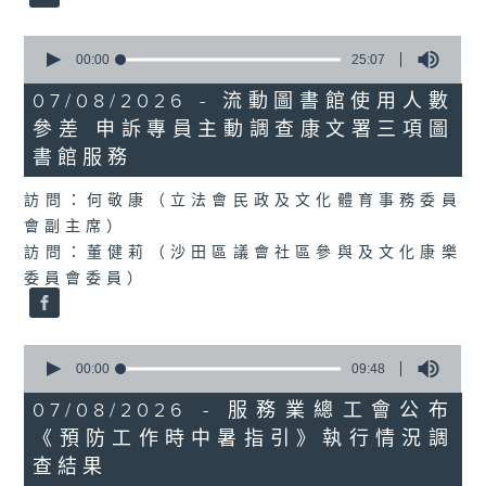
0
seconds
00:00
25:07
of
25
07/08/2026 - 流動圖書館使用人數
minutes,
參差 申訴專員主動調查康文署三項圖
7
seconds
書館服務
訪問：何敬康（立法會民政及文化體育事務委員
會副主席）
訪問：董健莉（沙田區議會社區參與及文化康樂
委員會委員）
0
seconds
00:00
09:48
of
9
07/08/2026 - 服務業總工會公布
minutes,
《預防工作時中暑指引》執行情況調
48
seconds
查結果