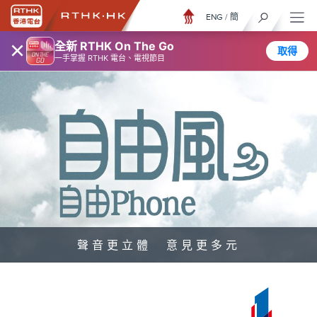
ENG
/
簡
×
全新 RTHK On The Go
取得
一手掌握 RTHK 電台、電視節目
聲音更立體 意見更多元