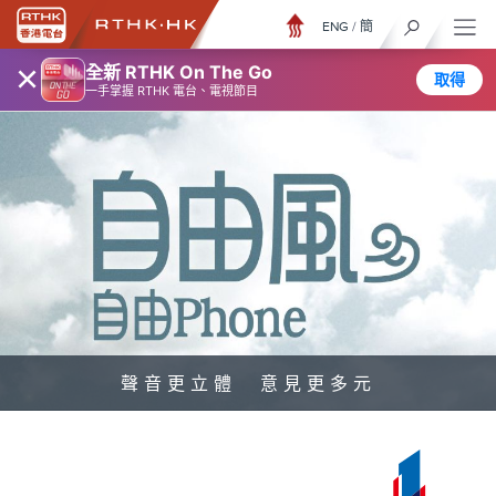
ENG
/
簡
×
全新 RTHK On The Go
取得
一手掌握 RTHK 電台、電視節目
聲音更立體 意見更多元