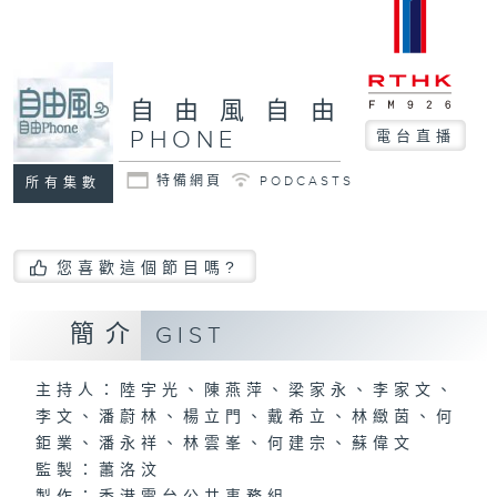
自由風自由
PHONE
電台直播
特備網頁
PODCASTS
所有集數
您喜歡這個節目嗎?
簡介
GIST
主持人：陸宇光、陳燕萍、梁家永、李家文、
李文、潘蔚林、楊立門、戴希立、林緻茵、何
鉅業、潘永祥、林雲峯、何建宗、蘇偉文
監製：蕭洛汶