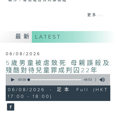
製作：香港電台公共事務組
聲音更立體 意見更多元
更多...
1872311 始終如一
製作：
香港電台公共事務組
最新
LATEST
讚好Like「
RTHK 香港電台公共事務組
」
Facebook專頁
06/08/2026
5歲男童被虐致死 母親誤殺及
殘酷對待兒童罪成判囚22年
0
seconds
00:00
48:53
of
48
06/08/2026 - 足本 Full (HKT
minutes,
17:00 - 18:00)
53
seconds