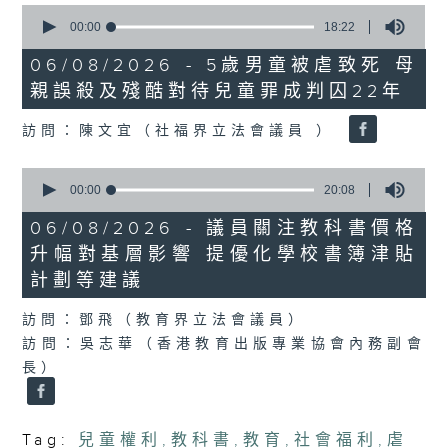
0
seconds
00:00
18:22
of
18
06/08/2026 - 5歲男童被虐致死 母
minutes,
親誤殺及殘酷對待兒童罪成判囚22年
22
seconds
訪問：陳文宜（社福界立法會議員 ）
0
seconds
00:00
20:08
of
20
06/08/2026 - 議員關注教科書價格
minutes,
升幅對基層影響 提優化學校書簿津貼
8
seconds
計劃等建議
訪問：鄧飛（教育界立法會議員）
訪問：吳志華（香港教育出版專業協會內務副會
長）
Tag:
兒童權利
,
教科書
,
教育
,
社會福利
,
虐