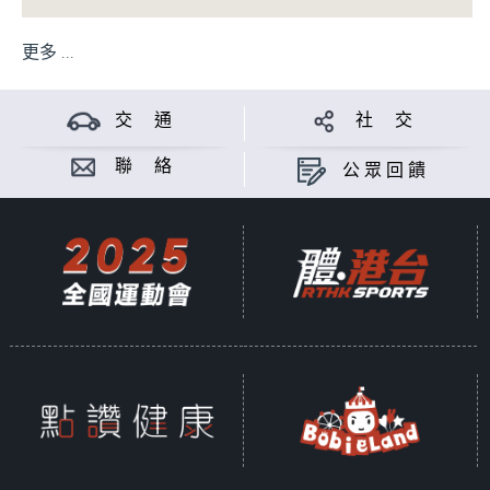
更多 ...
交 通
社 交
聯 絡
公眾回饋