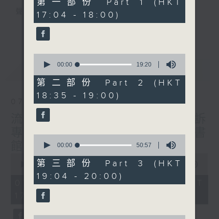
第一部份 Part 1 (HKT
minutes,
聲音更立體 意見更多元
17:04 - 18:00)
20
seconds
1872311 始終如一
更多...
製作：
香港電台公共事務組
0
讚好Like「
RTHK 香港電台公共事務組
」
seconds
00:00
19:20
最新
LATEST
Facebook專頁
of
19
第二部份 Part 2 (HKT
minutes,
18:35 - 19:00)
20
07/08/2026
seconds
流動圖書館使用人數參差 申訴
專員主動調查康文署三項圖書
0
館服務
seconds
00:00
50:57
of
0
50
第三部份 Part 3 (HKT
seconds
00:00
47:42
minutes,
of
19:04 - 20:00)
57
47
07/08/2026 - 足本 Full (HKT
seconds
minutes,
17:00 - 18:00)
42
seconds
0