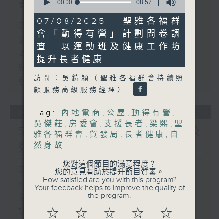
書館服務
seconds
00:00
08:57
of
8
07/08/2025 - 聖雅各福群
足本 Full (HKT 17:00 - 18:00)
minutes,
會「動得有營」計劃問卷調
57
流動圖書館使用人數參差 申訴專員主動
seconds
查 以運動班及健康工作坊
調查康文署三項圖書館服務
提升長者健康
服務業總工會公布《預防工作時中暑指
訪問︰吳鎧潁（聖雅各福群會持續照
引》執行情況調查結果
顧服務高級服務經理）
06/08/2026
Tag:
內地電商
,
公屋
,
動得有營
,
吳傑莊
,
房委會
,
支援長者
,
梁熙
,
聖
5歲男童被虐致死 母親誤殺及
雅各福群會
,
貿發局
,
長者健康
,
自
殘酷對待兒童罪成判囚22年
然身故
您對這個節目的滿意程度？
足本 Full (HKT 17:00 - 18:00)
您的意見有助於提升節目質素。
How satisfied are you with this program?
5歲男童被虐致死 母親誤殺及殘酷對待
Your feedback helps to improve the quality of
the program.
兒童罪成判囚22年
議員關注教科書價格升幅對基層影響 提
☆
☆
☆
☆
☆