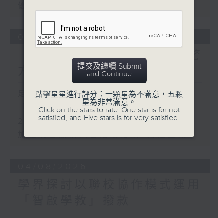
優化學校書簿津貼計劃等建議
05/08/2026
「Fun Coffee」投資騙案 警
提交及繼續 Submit
方接獲225宗報案
and Continue
足本 Full (HKT 17:00 - 18:00)
點擊星星進行評分：一顆星為不滿意，五顆
星為非常滿意。
「Fun Coffee」投資騙案 警方接獲
Click on the stars to rate: One star is for not
satisfied, and Five stars is for very satisfied.
225宗報案
加強規管放債人首階段措施8月起生效
04/08/2026
學界探討以聯校協作模式運用
「智啟學教」撥款