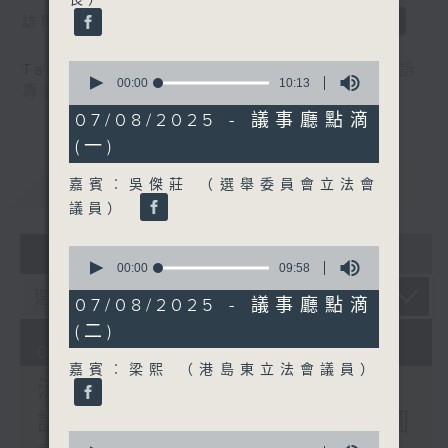
訪問：郭偉强（工聯會職安健協會顧問）
0
Tag:
中暑
,
工作暑熱警告
,
流動圖書館
,
申訴
seconds
00:00
10:13
專員
,
自助圖書站
,
預防工作時中暑指引
of
10
07/08/2025 - 議事廳點滴
minutes,
(一)
13
seconds
重溫
CATCHUP
嘉賓︰吳傑莊 （選舉委員會立法會
議員）
07 - 08
2026
0
seconds
00:00
09:58
of
9
07/08/2025 - 議事廳點滴
minutes,
(二)
58
seconds
07/08/2026
嘉賓︰梁熙 （港島東立法會議員）
流動圖書館使用人數參差 申
訴專員主動調查康文署三項圖
0