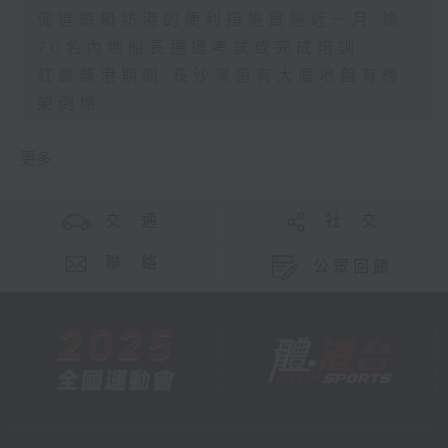
促進遊艇訪港的便利措施實施近一月 逾
70名內地船長通過考試或完成培訓
紅霞襲港期間 長沙灣道有大廈地盤有棚
架倒塌
更多 ...
交 通
社 交
聯 絡
公眾回饋