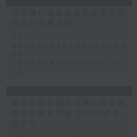
31/07/2026
當局優化酒店及賓館配置防煙
頭套的落實安排
足本 Full (HKT 17:00 - 18:00)
當局優化酒店及賓館配置防煙頭套的落實
安排
《維持生命治療的預作決定條例》 今日
生效
30/07/2026
發展局推出額外地積比及跨區
地積比轉移措施 加快市區重
建步伐