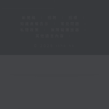
新聞稿
|
招聘
|
招標
|
知識產權告示
|
常見問題
|
私隱政策
|
無障礙播放器
|
其他語言內容
|
© 2026 rthk.hk