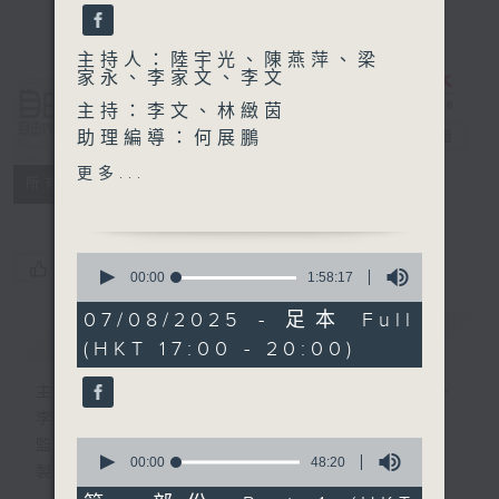
主持人：陸宇光、陳燕萍、梁
家永、李家文、李文
自由風自由
主持：李文、林緻茵
PHONE
助理編導：何展鵬
電台直播
高級編導：李以莊
更多...
特備網頁
PODCASTS
所有集數
監製：林嘉瑜
製作：香港電台公共事務組
0
您喜歡這個節目嗎?
seconds
00:00
1:58:17
of
1
07/08/2025 - 足本 Full
簡介
hour,
GIST
(HKT 17:00 - 20:00)
58
minutes,
17
主持人：陸宇光、陳燕萍、梁家永、李家文、
seconds
李文
0
監製：蕭洛汶
seconds
00:00
48:20
製作：香港電台公共事務組
of
48