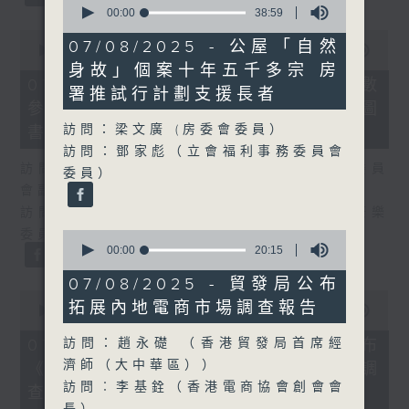
seconds
00:00
38:59
of
0
38
07/08/2025 - 公屋「自然
seconds
00:00
25:07
minutes,
of
身故」個案十年五千多宗 房
59
25
07/08/2026 - 流動圖書館使用人數
seconds
署推試行計劃支援長者
minutes,
參差 申訴專員主動調查康文署三項圖
7
seconds
訪問：梁文廣 (房委會委員）
書館服務
訪問：鄧家彪（立會福利事務委員會
訪問：何敬康（立法會民政及文化體育事務委員
委員）
會副主席）
訪問：董健莉（沙田區議會社區參與及文化康樂
委員會委員）
0
seconds
00:00
20:15
of
20
07/08/2025 - 貿發局公布
minutes,
0
拓展內地電商市場調查報告
15
seconds
00:00
09:48
seconds
of
9
訪問：趙永礎 （香港貿發局首席經
07/08/2026 - 服務業總工會公布
minutes,
濟師（大中華區））
《預防工作時中暑指引》執行情況調
48
seconds
訪問︰李基銓（香港電商協會創會會
查結果
長）