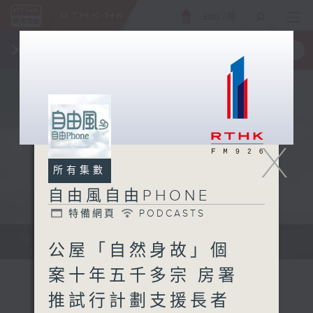
ENG
/
簡
×
全新 RTHK On The Go
取得
一手掌握 RTHK 電台、電視節目
X
所有集數
自由風自由PHONE
特備網頁
PODCASTS
聲音更立體 意見更多元
公屋「自然身故」個
案十年五千多宗 房署
推試行計劃支援長者