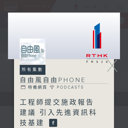
ENG
/
簡
×
全新 RTHK On The Go
取得
一手掌握 RTHK 電台、電視節目
X
所有集數
自由風自由PHONE
特備網頁
PODCASTS
聲音更立體 意見更多元
工程師提交施政報告
建議 引入先進資訊科
技基建