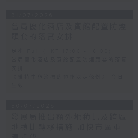
31/07/2026
當局優化酒店及賓館配置防煙
頭套的落實安排
足本 Full (HKT 17:00 - 18:00)
當局優化酒店及賓館配置防煙頭套的落實
安排
《維持生命治療的預作決定條例》 今日
生效
30/07/2026
發展局推出額外地積比及跨區
地積比轉移措施 加快市區重
建步伐