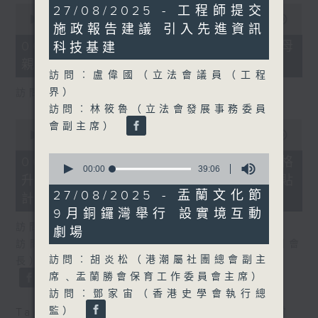
32
0
27/08/2025 - 工程師提交
minutes,
seconds
00:00
18:22
施政報告建議 引入先進資訊
39
of
seconds
18
06/08/2026 - 5歲男童被虐致死 母
科技基建
minutes,
親誤殺及殘酷對待兒童罪成判囚22年
22
訪問︰盧偉國（立法會議員（工程
seconds
界）
訪問：陳文宜（社福界立法會議員 ）
訪問︰林筱魯（立法會發展事務委員
0
會副主席）
seconds
00:00
20:08
of
0
20
06/08/2026 - 議員關注教科書價格
seconds
minutes,
00:00
39:06
升幅對基層影響 提優化學校書簿津貼
of
8
39
seconds
27/08/2025 - 盂蘭文化節
計劃等建議
minutes,
9月銅鑼灣舉行 設實境互動
6
seconds
訪問：鄧飛（教育界立法會議員）
劇場
訪問：吳志華（香港教育出版專業協會內務副會
訪問︰胡炎松（港潮屬社團總會副主
長）
席﹑盂蘭勝會保育工作委員會主席）
訪問︰鄧家宙（香港史學會執行總
監）
Tag:
兒童權利
,
教科書
,
教育
,
社會福利
,
虐