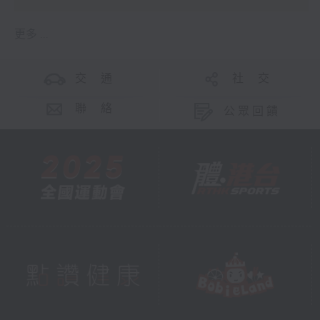
更多 ...
交 通
社 交
聯 絡
公眾回饋