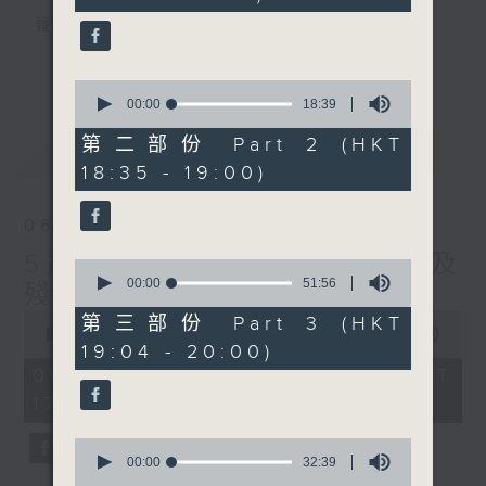
seconds
聲音更立體 意見更多元
1872311 始終如一
更多...
0
seconds
製作：
香港電台公共事務組
00:00
18:39
of
讚好Like「
RTHK 香港電台公共事務組
」
18
第二部份 Part 2 (HKT
最新
LATEST
minutes,
Facebook專頁
18:35 - 19:00)
39
seconds
06/08/2026
5歲男童被虐致死 母親誤殺及
0
seconds
00:00
51:56
殘酷對待兒童罪成判囚22年
of
0
51
第三部份 Part 3 (HKT
seconds
minutes,
00:00
48:53
19:04 - 20:00)
of
56
48
seconds
06/08/2026 - 足本 Full (HKT
minutes,
17:00 - 18:00)
53
seconds
0
seconds
00:00
32:39
of