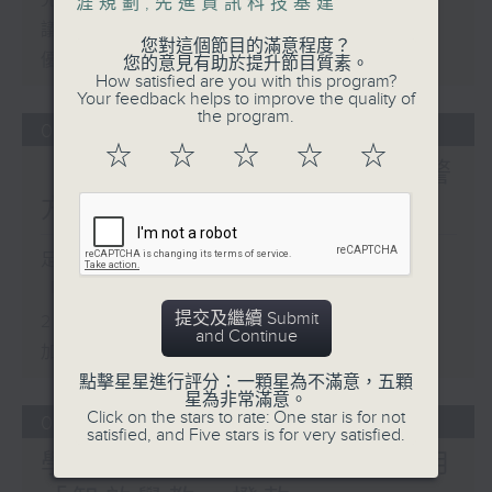
涯規劃
,
先進資訊科技基建
議員關注教科書價格升幅對基層影響 提
您對這個節目的滿意程度？
優化學校書簿津貼計劃等建議
您的意見有助於提升節目質素。
How satisfied are you with this program?
Your feedback helps to improve the quality of
the program.
05/08/2026
☆
☆
☆
☆
☆
「Fun Coffee」投資騙案 警
方接獲225宗報案
足本 Full (HKT 17:00 - 18:00)
「Fun Coffee」投資騙案 警方接獲
提交及繼續 Submit
225宗報案
and Continue
加強規管放債人首階段措施8月起生效
點擊星星進行評分：一顆星為不滿意，五顆
星為非常滿意。
Click on the stars to rate: One star is for not
04/08/2026
satisfied, and Five stars is for very satisfied.
學界探討以聯校協作模式運用