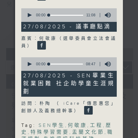
兒
0
seconds
00:00
11:08
of
11
27/08/2025 - 議事廳點滴
minutes,
重溫
CATCHUP
8
嘉賓︰何敬康（選舉委員會立法會議
seconds
員）
07 - 08
2026
0
seconds
00:00
08:47
of
8
27/08/2025 - SEN畢業生
minutes,
就業困難 社企助學童生涯規
06/08/2026
47
seconds
劃
5歲男童被虐致死 母親誤殺及
訪問︰朴陶 （ iCare「傳恩惠您」
殘酷對待兒童罪成判囚22年
創辦人及義務總幹事）
足本 Full (HKT 17:00 - 18:00)
Tag:
SEN學生
,
何敬康
,
工程
,
歷
5歲男童被虐致死 母親誤殺及殘酷對待
史
,
特殊學習需要
,
盂蘭文化節
,
職
兒童罪成判囚22年