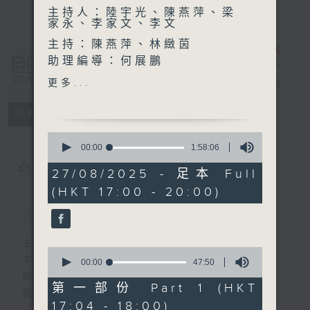
主持人：陸宇光、陳燕萍、梁
家永、李家文、李文
主持：陳燕萍、林緻茵
助理編導：何展鵬
自由風自由
高級編導：李以莊
更多...
PHONE
電台直播
監製：林嘉瑜
製作：香港電台公共事務組
特備網頁
PODCASTS
所有集數
0
seconds
00:00
1:58:06
of
您喜歡這個節目嗎?
1
27/08/2025 - 足本 Full
hour,
(HKT 17:00 - 20:00)
58
minutes,
簡介
GIST
6
seconds
主持人：陸宇光、陳燕萍、梁家永、李家文、
0
李文
seconds
00:00
47:50
of
監製：蕭洛汶
47
第一部份 Part 1 (HKT
製作：香港電台公共事務組
minutes,
17:04 - 18:00)
50