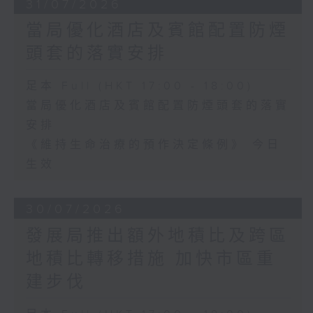
31/07/2026
當局優化酒店及賓館配置防煙
頭套的落實安排
足本 Full (HKT 17:00 - 18:00)
當局優化酒店及賓館配置防煙頭套的落實
安排
《維持生命治療的預作決定條例》 今日
生效
30/07/2026
發展局推出額外地積比及跨區
地積比轉移措施 加快市區重
建步伐