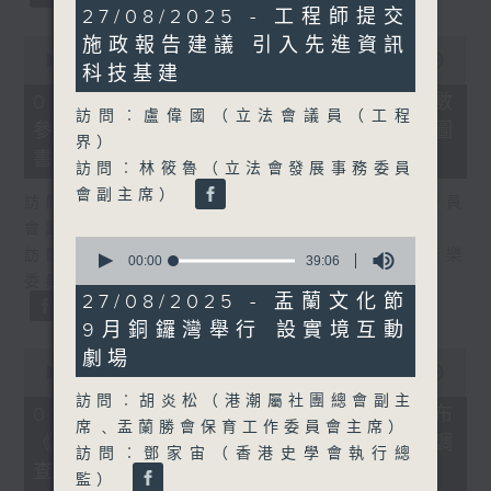
32
27/08/2025 - 工程師提交
minutes,
0
施政報告建議 引入先進資訊
39
seconds
00:00
25:07
seconds
科技基建
of
25
07/08/2026 - 流動圖書館使用人數
minutes,
訪問︰盧偉國（立法會議員（工程
參差 申訴專員主動調查康文署三項圖
7
界）
seconds
書館服務
訪問︰林筱魯（立法會發展事務委員
會副主席）
訪問：何敬康（立法會民政及文化體育事務委員
會副主席）
0
訪問：董健莉（沙田區議會社區參與及文化康樂
seconds
00:00
39:06
of
委員會委員）
39
27/08/2025 - 盂蘭文化節
minutes,
9月銅鑼灣舉行 設實境互動
6
seconds
0
劇場
seconds
00:00
09:48
of
訪問︰胡炎松（港潮屬社團總會副主
9
07/08/2026 - 服務業總工會公布
minutes,
席﹑盂蘭勝會保育工作委員會主席）
《預防工作時中暑指引》執行情況調
48
訪問︰鄧家宙（香港史學會執行總
seconds
查結果
監）