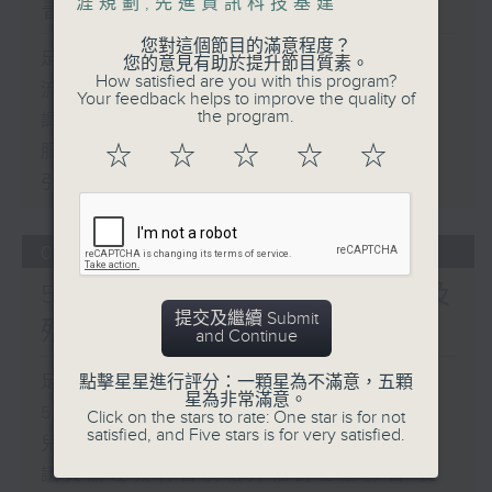
書館服務
涯規劃
,
先進資訊科技基建
您對這個節目的滿意程度？
足本 Full (HKT 17:00 - 18:00)
您的意見有助於提升節目質素。
How satisfied are you with this program?
流動圖書館使用人數參差 申訴專員主動
Your feedback helps to improve the quality of
the program.
調查康文署三項圖書館服務
服務業總工會公布《預防工作時中暑指
☆
☆
☆
☆
☆
引》執行情況調查結果
06/08/2026
5歲男童被虐致死 母親誤殺及
提交及繼續 Submit
殘酷對待兒童罪成判囚22年
and Continue
足本 Full (HKT 17:00 - 18:00)
點擊星星進行評分：一顆星為不滿意，五顆
星為非常滿意。
5歲男童被虐致死 母親誤殺及殘酷對待
Click on the stars to rate: One star is for not
satisfied, and Five stars is for very satisfied.
兒童罪成判囚22年
議員關注教科書價格升幅對基層影響 提