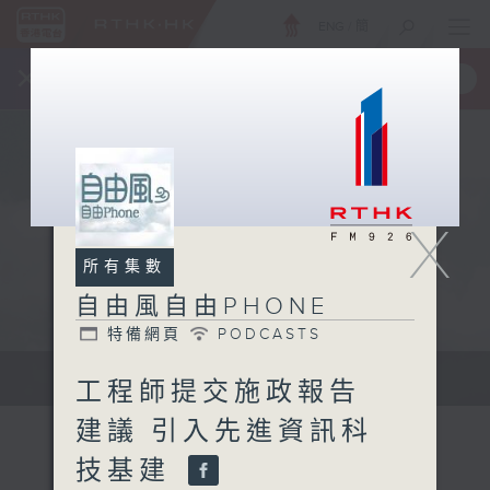
ENG
/
簡
×
全新 RTHK On The Go
取得
一手掌握 RTHK 電台、電視節目
X
所有集數
自由風自由PHONE
特備網頁
PODCASTS
聲音更立體 意見更多元
工程師提交施政報告
建議 引入先進資訊科
技基建