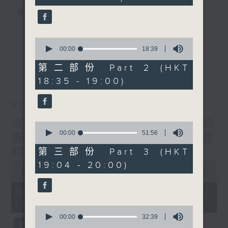
seconds
聲音更立體 意見更多元
1872311 始終如一
更多...
0
seconds
製作：
香港電台公共事務組
00:00
18:39
of
讚好Like「
RTHK 香港電台公共事務組
」
18
第二部份 Part 2 (HKT
最新
LATEST
minutes,
Facebook專頁
18:35 - 19:00)
39
seconds
07/08/2026
流動圖書館使用人數參差 申訴
0
seconds
00:00
51:56
專員主動調查康文署三項圖書
of
51
館服務
第三部份 Part 3 (HKT
minutes,
0
19:04 - 20:00)
56
seconds
00:00
47:42
seconds
of
47
07/08/2026 - 足本 Full (HKT
minutes,
17:00 - 18:00)
42
0
seconds
seconds
00:00
32:39
of