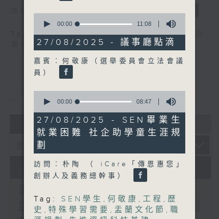
訪問：郭偉强（工聯會職安健協會顧問）
0
seconds
00:00
11:08
of
Tag:
中暑
,
工作暑熱警告
,
流動圖書館
,
申訴
11
27/08/2025 - 議事廳點滴
專員
,
自助圖書站
,
預防工作時中暑指引
minutes,
8
嘉賓︰何敬康（選舉委員會立法會議
seconds
員）
重溫
CATCHUP
0
seconds
00:00
08:47
of
8
27/08/2025 - SEN畢業生
07 - 08
2026
minutes,
就業困難 社企助學童生涯規
47
seconds
劃
訪問︰朴陶 （ iCare「傳恩惠您」
07/08/2026
創辦人及義務總幹事）
流動圖書館使用人數參差 申
Tag:
SEN學生
,
何敬康
,
工程
,
歷
訴專員主動調查康文署三項圖
史
,
特殊學習需要
,
盂蘭文化節
,
職