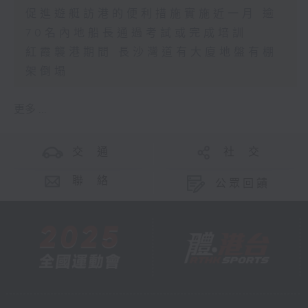
促進遊艇訪港的便利措施實施近一月 逾
70名內地船長通過考試或完成培訓
紅霞襲港期間 長沙灣道有大廈地盤有棚
架倒塌
更多 ...
交 通
社 交
聯 絡
公眾回饋