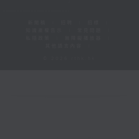
新聞稿
|
招聘
|
招標
|
知識產權告示
|
常見問題
|
私隱政策
|
無障礙播放器
|
其他語言內容
|
© 2026 rthk.hk