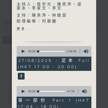
主持人：陸宇光、陳燕萍、梁
家永、李家文、李文
主持：陳燕萍、林緻茵
助理編導：何展鵬
自由風自由
高級編導：李以莊
更多...
PHONE
電台直播
監製：林嘉瑜
製作：香港電台公共事務組
特備網頁
PODCASTS
所有集數
0
seconds
00:00
1:58:06
of
您喜歡這個節目嗎?
1
27/08/2025 - 足本 Full
hour,
(HKT 17:00 - 20:00)
58
minutes,
簡介
GIST
6
seconds
主持人：陸宇光、陳燕萍、梁家永、李家文、
0
李文
seconds
00:00
47:50
of
監製：蕭洛汶
47
第一部份 Part 1 (HKT
製作：香港電台公共事務組
minutes,
17:04 - 18:00)
50