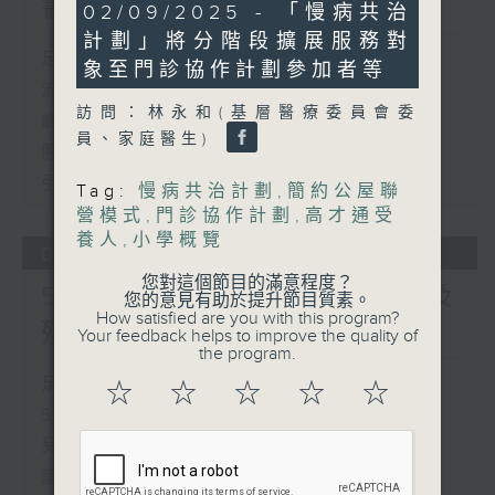
書館服務
14
02/09/2025 - 「慢病共治
minutes,
計劃」將分階段擴展服務對
29
足本 Full (HKT 17:00 - 18:00)
seconds
象至門診協作計劃參加者等
流動圖書館使用人數參差 申訴專員主動
訪問：林永和(基層醫療委員會委
調查康文署三項圖書館服務
員、家庭醫生)
服務業總工會公布《預防工作時中暑指
引》執行情況調查結果
Tag:
慢病共治計劃
,
簡約公屋聯
營模式
,
門診協作計劃
,
高才通受
養人
,
小學概覽
06/08/2026
您對這個節目的滿意程度？
5歲男童被虐致死 母親誤殺及
您的意見有助於提升節目質素。
How satisfied are you with this program?
殘酷對待兒童罪成判囚22年
Your feedback helps to improve the quality of
the program.
足本 Full (HKT 17:00 - 18:00)
☆
☆
☆
☆
☆
5歲男童被虐致死 母親誤殺及殘酷對待
兒童罪成判囚22年
議員關注教科書價格升幅對基層影響 提