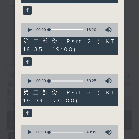
seconds
聲音更立體 意見更多元
1872311 始終如一
更多...
0
seconds
製作：
香港電台公共事務組
00:00
18:20
of
讚好Like「
RTHK 香港電台公共事務組
」
18
第二部份 Part 2 (HKT
最新
LATEST
minutes,
Facebook專頁
18:35 - 19:00)
20
seconds
07/08/2026
流動圖書館使用人數參差 申訴
0
seconds
00:00
50:25
專員主動調查康文署三項圖書
of
50
館服務
第三部份 Part 3 (HKT
minutes,
0
19:04 - 20:00)
25
seconds
00:00
47:42
seconds
of
47
07/08/2026 - 足本 Full (HKT
minutes,
17:00 - 18:00)
42
0
seconds
seconds
00:00
40:09
of