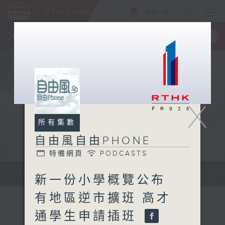
ENG
/
簡
×
全新 RTHK On The Go
取得
一手掌握 RTHK 電台、電視節目
X
所有集數
自由風自由PHONE
特備網頁
PODCASTS
聲音更立體 意見更多元
新一份小學概覽公布
有地區逆市擴班 高才
通學生申請插班