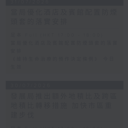
31/07/2026
當局優化酒店及賓館配置防煙
頭套的落實安排
足本 Full (HKT 17:00 - 18:00)
當局優化酒店及賓館配置防煙頭套的落實
安排
《維持生命治療的預作決定條例》 今日
生效
30/07/2026
發展局推出額外地積比及跨區
地積比轉移措施 加快市區重
建步伐