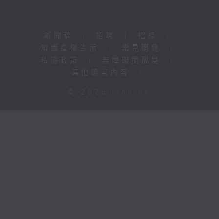
新聞稿
|
招聘
|
招標
|
知識產權告示
|
常見問題
|
私隱政策
|
無障礙播放器
|
其他語言內容
|
© 2026 rthk.hk