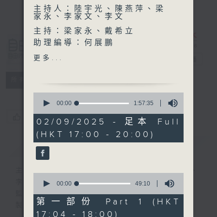
主持人：陸宇光、陳燕萍、梁
家永、李家文、李文
主持：梁家永、戴希立
助理編導：何展鵬
自由風自由
高級編導：李以莊
更多...
PHONE
電台直播
監製：林嘉瑜
製作：香港電台公共事務組
特備網頁
PODCASTS
所有集數
0
seconds
00:00
1:57:35
of
您喜歡這個節目嗎?
1
02/09/2025 - 足本 Full
hour,
(HKT 17:00 - 20:00)
57
minutes,
簡介
GIST
35
seconds
主持人：陸宇光、陳燕萍、梁家永、李家文、
0
李文
seconds
00:00
49:10
of
監製：蕭洛汶
49
第一部份 Part 1 (HKT
製作：香港電台公共事務組
minutes,
17:04 - 18:00)
10