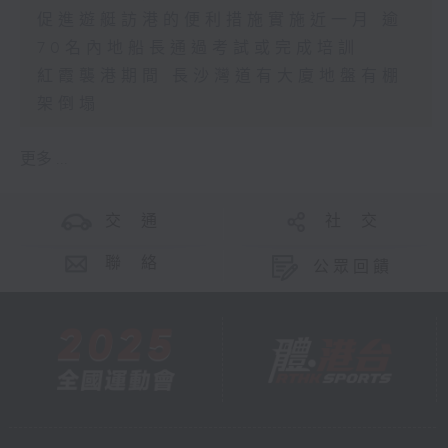
促進遊艇訪港的便利措施實施近一月 逾
70名內地船長通過考試或完成培訓
紅霞襲港期間 長沙灣道有大廈地盤有棚
架倒塌
更多 ...
交 通
社 交
聯 絡
公眾回饋