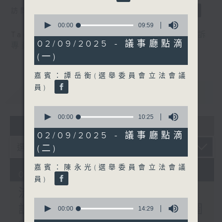
訪問：郭偉强（工聯會職安健協會顧問）
0
seconds
00:00
09:59
of
Tag:
中暑
,
工作暑熱警告
,
流動圖書館
,
申訴
9
02/09/2025 - 議事廳點滴
專員
,
自助圖書站
,
預防工作時中暑指引
minutes,
(一)
59
seconds
嘉賓：譚岳衡(選舉委員會立法會議
員)
重溫
CATCHUP
0
seconds
00:00
10:25
07 - 08
2026
of
10
02/09/2025 - 議事廳點滴
minutes,
(二)
25
seconds
嘉賓：陳永光(選舉委員會立法會議
07/08/2026
員)
流動圖書館使用人數參差 申
0
訴專員主動調查康文署三項圖
seconds
00:00
14:29
of