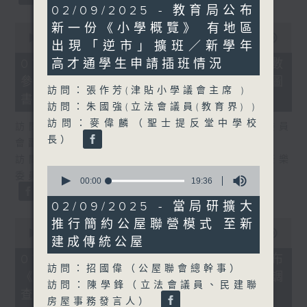
40
02/09/2025 - 教育局公布
minutes,
0
新一份《小學概覽》 有地區
9
seconds
00:00
25:07
seconds
出現「逆市」擴班／新學年
of
25
07/08/2026 - 流動圖書館使用人數
高才通學生申請插班情況
minutes,
參差 申訴專員主動調查康文署三項圖
7
訪問：張作芳(津貼小學議會主席 )
seconds
書館服務
訪問：朱國強(立法會議員(教育界) )
訪問：麥偉麟（聖士提反堂中學校
訪問：何敬康（立法會民政及文化體育事務委員
長）
會副主席）
訪問：董健莉（沙田區議會社區參與及文化康樂
0
委員會委員）
seconds
00:00
19:36
of
19
02/09/2025 - 當局研擴大
minutes,
0
推行簡約公屋聯營模式 至新
36
seconds
00:00
09:48
seconds
建成傳統公屋
of
9
07/08/2026 - 服務業總工會公布
minutes,
訪問：招國偉（公屋聯會總幹事）
《預防工作時中暑指引》執行情況調
48
訪問：陳學鋒（立法會議員、民建聯
seconds
查結果
房屋事務發言人）