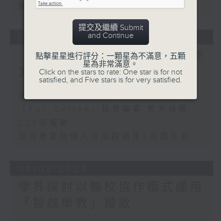
優化學校書簿津貼計劃等建議
提交及繼續 Submit
and Continue
05/08/2026
「Fun Coffee」投資騙案 警
點擊星星進行評分：一顆星為不滿意，五顆
星為非常滿意。
方接獲225宗報案
Click on the stars to rate: One star is for not
satisfied, and Five stars is for very satisfied.
足本 Full (HKT 17:00 - 18:00)
「Fun Coffee」投資騙案 警方接獲
225宗報案
加強規管放債人首階段措施8月起生效
04/08/2026
學界探討以聯校協作模式運用
「智啟學教」撥款