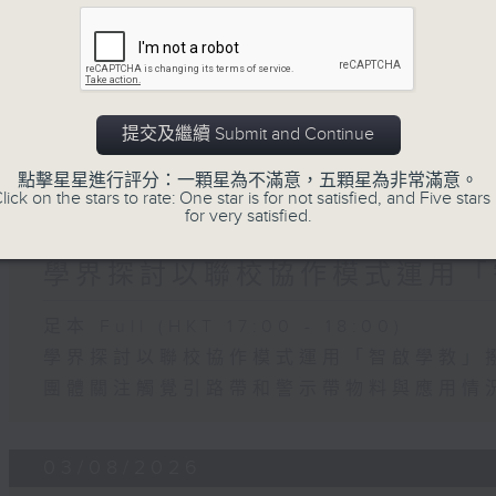
「Fun Coffee」投資騙案 警
足本 Full (HKT 17:00 - 18:00)
「Fun Coffee」投資騙案 警方接獲225
提交及繼續 Submit and Continue
加強規管放債人首階段措施8月起生效
點擊星星進行評分：一顆星為不滿意，五顆星為非常滿意。
lick on the stars to rate: One star is for not satisfied, and Five stars 
for very satisfied.
04/08/2026
學界探討以聯校協作模式運用「
足本 Full (HKT 17:00 - 18:00)
學界探討以聯校協作模式運用「智啟學教」
團體關注觸覺引路帶和警示帶物料與應用情
03/08/2026