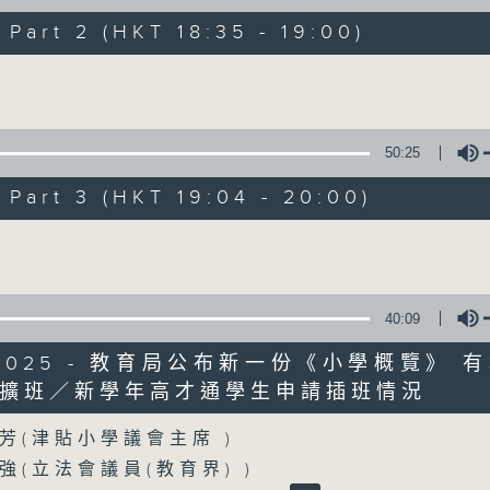
製作：香港電台公共事務組
art 2 (HKT 18:35 - 19:00)
聲音更立體 意見更多元
Volume
1872311 始終如一
50:25
製作：
香港電台公共事務組
讚好Like「
RTHK 香港電台公共事務組
」Fa
art 3 (HKT 19:04 - 20:00)
Volume
06/08/2026
5歲男童被虐致死 母親誤殺及殘酷
40:09
0
9/2025 - 教育局公布新一份《小學概覽》 
seconds
00:00
of
擴班／新學年高才通學生申請插班情況
48
06/08/2026 - 足本 Full (HKT 17:00 
Volume
minutes,
53
芳(津貼小學議會主席 )
seconds
Volume
90%
強(立法會議員(教育界) )