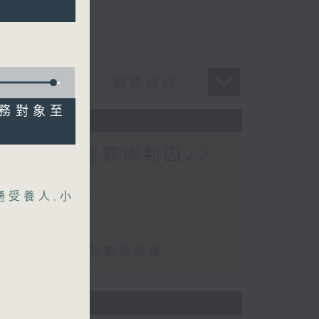
服務對象至
酷對待兒童罪成判囚22
通受養人
,
小
罪成判囚22年
化學校書簿津貼計劃等建議