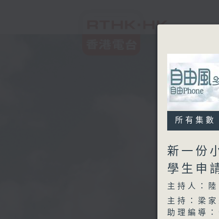
所有集數
新一份
學生申
主持人：陸
主持：梁家
助理編導：