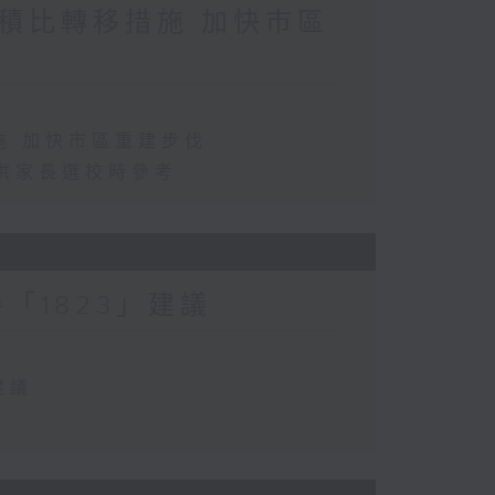
積比轉移措施 加快市區
施 加快市區重建步伐
供家長選校時參考
「1823」建議
建議