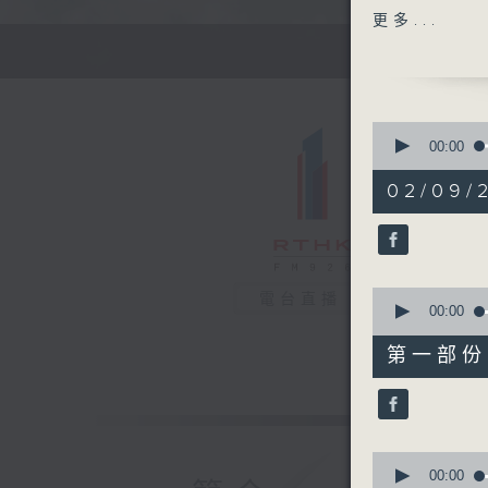
高級編導：
更多...
監製：林嘉
製作：香港
0
seconds
00:00
of
1
02/09/
hour,
57
minutes,
35
seconds
90%
0
電台直播
seconds
00:00
of
49
第一部份 P
minutes,
10
seconds
90%
0
seconds
00:00