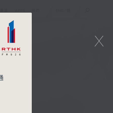
重溫
APPS
我們
ENG
/
簡
X
通