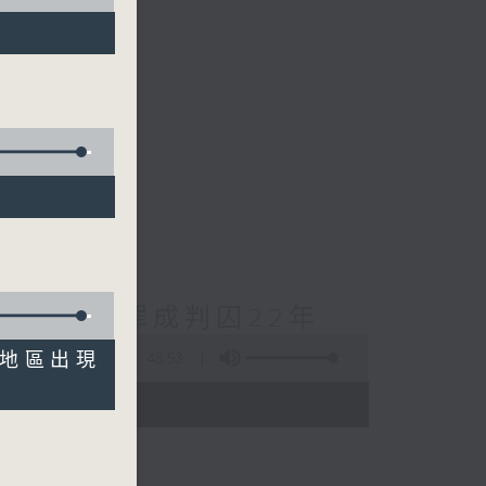
cebook專頁
對待兒童罪成判囚22年
有地區出現
48:53
- 18:00)