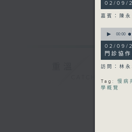
10
02/09
minutes,
25
seconds
嘉賓：陳永
90%
0
seconds
00:00
of
14
02/0
minutes,
29
門診協作
seconds
90%
重溫
訪問：林永
CATCHUP
Tag:
慢病
學概覽