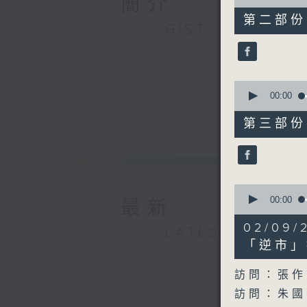
簡介
of
18
第二部份 P
minutes,
GIST
20
seconds
90%
0
seconds
00:00
of
50
第三部份 P
minutes,
25
seconds
90%
0
seconds
00:00
最新
of
40
02/0
LATEST
minutes,
9
「逆市」
seconds
90%
訪問：張作
訪問：朱國