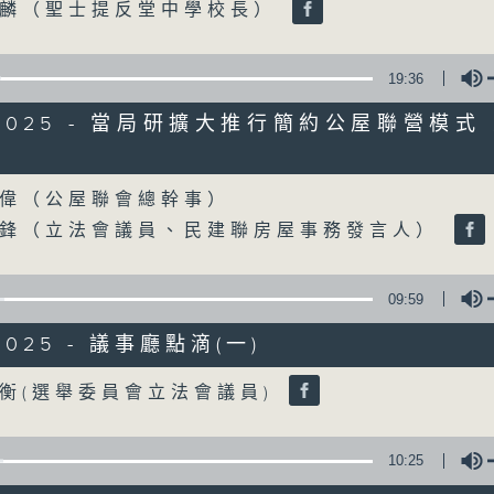
偉麟（聖士提反堂中學校長）
0
seconds
00:00
of
18
19:36
06/08/2026 - 5歲男童被虐致死 
minutes,
22
年
9/2025 - 當局研擴大推行簡約公屋聯營模式
seconds
Volume
90%
訪問：陳文宜（社福界立法會議員 ）
Volume
偉（公屋聯會總幹事）
0
學鋒（立法會議員、民建聯房屋事務發言人）
seconds
00:00
of
20
06/08/2026 - 議員關注教科書價
minutes,
09:59
8
貼計劃等建議
seconds
Volume
90%
/2025 - 議事廳點滴(一)
訪問：鄧飛（教育界立法會議員）
訪問：吳志華（香港教育出版專業協會內務副
Volume
衡(選舉委員會立法會議員)
10:25
Tag:
兒童權利
,
教科書
,
教育
,
社會福利
,
虐兒