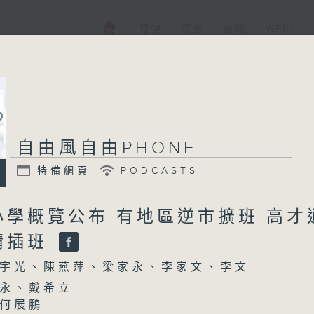
電視
電台
新聞
WEB+
自由風自由PHONE
特備網頁
PODCASTS
小學概覽公布 有地區逆市擴班 高才
請插班
宇光、陳燕萍、梁家永、李家文、李文
永、戴希立
何展鵬