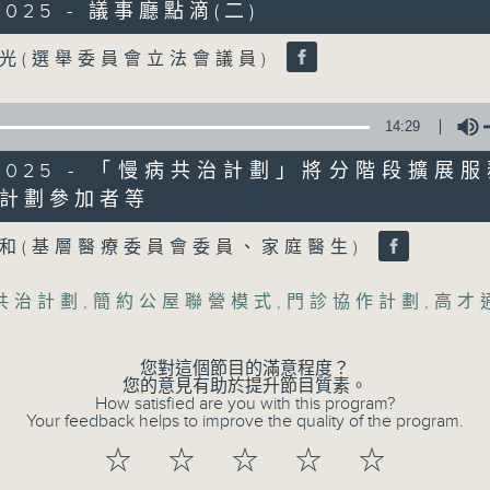
/2025 - 議事廳點滴(二)
Volume
光(選舉委員會立法會議員)
07 - 08
2026
14:29
9/2025 - 「慢病共治計劃」將分階段擴展
06/08/2026
計劃參加者等
Volume
5歲男童被虐致死 母親誤殺及殘
和(基層醫療委員會委員、家庭醫生)
年
共治計劃
,
簡約公屋聯營模式
,
門診協作計劃
,
高才
足本 Full (HKT 17:00 - 18:00)
5歲男童被虐致死 母親誤殺及殘酷對待兒童
您對這個節目的滿意程度？
議員關注教科書價格升幅對基層影響 提優
您的意見有助於提升節目質素。
How satisfied are you with this program?
Your feedback helps to improve the quality of the program.
☆
☆
☆
☆
☆
05/08/2026