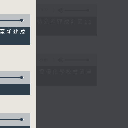
18:22
母親誤殺及殘酷對待兒童罪成判囚22
 至新建成
20:08
格升幅對基層影響 提優化學校書簿津
會長）