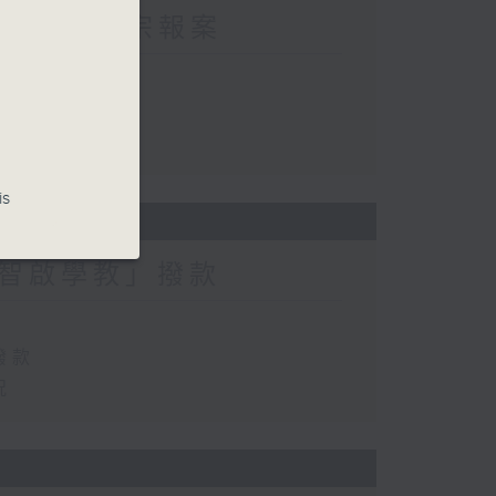
方接獲225宗報案
宗報案
is
智啟學教」撥款
撥款
況