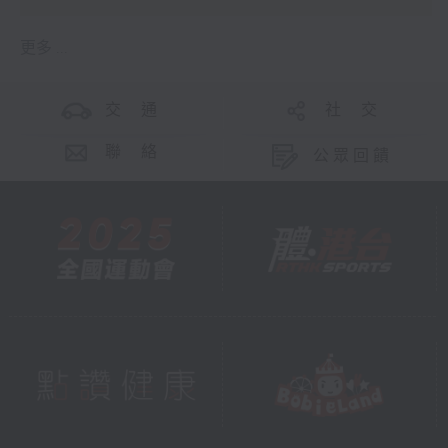
更多 ...
交 通
社 交
聯 絡
公眾回饋