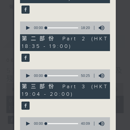
seconds
聲音更立體 意見更多元
1872311 始終如一
更多...
0
seconds
製作：
香港電台公共事務組
00:00
18:20
of
讚好Like「
RTHK 香港電台公共事務組
」
18
第二部份 Part 2 (HKT
最新
LATEST
minutes,
Facebook專頁
18:35 - 19:00)
20
seconds
06/08/2026
5歲男童被虐致死 母親誤殺及
0
seconds
00:00
50:25
殘酷對待兒童罪成判囚22年
of
0
50
第三部份 Part 3 (HKT
seconds
minutes,
00:00
48:53
19:04 - 20:00)
of
25
48
seconds
06/08/2026 - 足本 Full (HKT
minutes,
17:00 - 18:00)
53
seconds
0
seconds
00:00
40:09
of