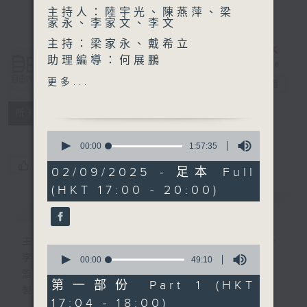
主持人：陸宇光、陳燕萍、梁
家永、李家文、李文
主持：梁家永、戴希立
助理編導：何展鵬
自由風自由
高級編導：李以莊
更多...
PHONE
電台直播
監製：林嘉瑜
製作：香港電台公共事務組
特備網頁
PODCASTS
所有集數
0
seconds
00:00
1:57:35
of
您喜歡這個節目嗎?
1
02/09/2025 - 足本 Full
hour,
(HKT 17:00 - 20:00)
57
minutes,
簡介
GIST
35
seconds
主持人：陸宇光、陳燕萍、梁家永、李家文、
0
李文
seconds
00:00
49:10
of
監製：蕭洛汶
49
第一部份 Part 1 (HKT
製作：香港電台公共事務組
minutes,
17:04 - 18:00)
10