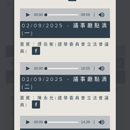
兒
0
seconds
00:00
09:59
of
9
02/09/2025 - 議事廳點滴
minutes,
重溫
CATCHUP
(一)
59
seconds
嘉賓：譚岳衡(選舉委員會立法會議
07 - 08
2026
員)
0
seconds
00:00
10:25
of
10
02/09/2025 - 議事廳點滴
06/08/2026
minutes,
(二)
25
5歲男童被虐致死 母親誤殺及
seconds
嘉賓：陳永光(選舉委員會立法會議
殘酷對待兒童罪成判囚22年
員)
足本 Full (HKT 17:00 - 18:00)
0
5歲男童被虐致死 母親誤殺及殘酷對待
seconds
00:00
14:29
of
兒童罪成判囚22年