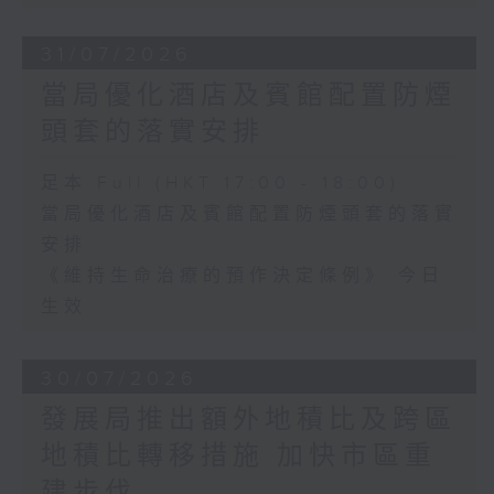
31/07/2026
當局優化酒店及賓館配置防煙
頭套的落實安排
足本 Full (HKT 17:00 - 18:00)
當局優化酒店及賓館配置防煙頭套的落實
安排
《維持生命治療的預作決定條例》 今日
生效
30/07/2026
發展局推出額外地積比及跨區
地積比轉移措施 加快市區重
建步伐