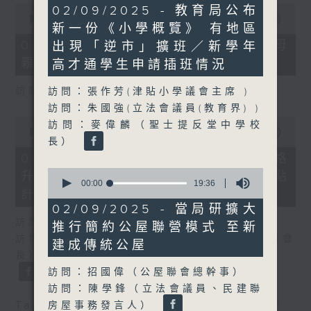
40
0
02/09/2025 - 教育局公布
minutes,
seconds
00:00
18:22
新一份《小學概覽》 有地區
9
of
seconds
18
06/08/2026 - 5歲男童被虐致死 母
出現「逆市」擴班／新學年
minutes,
親誤殺及殘酷對待兒童罪成判囚22年
22
高才通學生申請插班情況
seconds
訪問：陳文宜（社福界立法會議員 ）
訪問：張作芳(津貼小學議會主席 )
訪問：朱國強(立法會議員(教育界) )
0
訪問：麥偉麟（聖士提反堂中學校
seconds
00:00
20:08
長）
of
20
06/08/2026 - 議員關注教科書價格
minutes,
0
升幅對基層影響 提優化學校書簿津貼
8
seconds
00:00
19:36
seconds
計劃等建議
of
19
02/09/2025 - 當局研擴大
minutes,
訪問：鄧飛（教育界立法會議員）
推行簡約公屋聯營模式 至新
36
seconds
訪問：吳志華（香港教育出版專業協會內務副會
建成傳統公屋
長）
訪問：招國偉（公屋聯會總幹事）
訪問：陳學鋒（立法會議員、民建聯
Tag:
兒童權利
,
教科書
,
教育
,
社會福利
,
虐
房屋事務發言人）