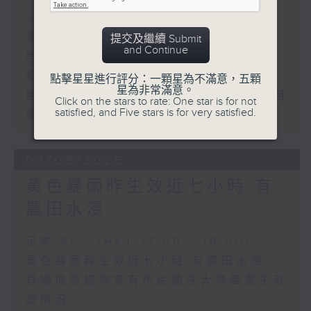
「智啟學教」撥款
足本 Full (HKT 17:00 - 18:00)
提交及繼續 Submit
and Continue
學界探討以聯校協作模式運用「智啟學
教」撥款
點擊星星進行評分：一顆星為不滿意，五顆
星為非常滿意。
團體關注觸覺引路帶和警示帶物料與應用
Click on the stars to rate: One star is for not
satisfied, and Five stars is for very satisfied.
情況
03/08/2026
黃色暴雨昨生效近七小時 有
農田水浸
足本 Full (HKT 17:00 - 18:00)
黃色暴雨昨生效近七小時 有農田水浸
首場地區諮詢會有市民關注大學畢業生就
業情況