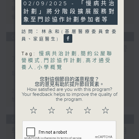
14
02/09/2025 - 「慢病共治
minutes,
議員關注教科書價格升幅對基層影響 提
計劃」將分階段擴展服務對
29
seconds
優化學校書簿津貼計劃等建議
象至門診協作計劃參加者等
訪問：林永和(基層醫療委員會委
05/08/2026
員、家庭醫生)
「Fun Coffee」投資騙案 警
Tag:
慢病共治計劃
,
簡約公屋聯
方接獲225宗報案
營模式
,
門診協作計劃
,
高才通受
養人
,
小學概覽
足本 Full (HKT 17:00 - 18:00)
您對這個節目的滿意程度？
「Fun Coffee」投資騙案 警方接獲
您的意見有助於提升節目質素。
How satisfied are you with this program?
225宗報案
Your feedback helps to improve the quality of
the program.
加強規管放債人首階段措施8月起生效
☆
☆
☆
☆
☆
04/08/2026
學界探討以聯校協作模式運用