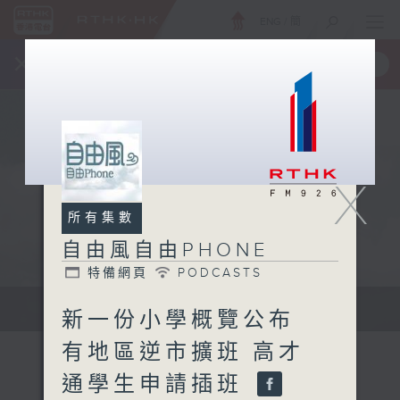
ENG
/
簡
×
全新 RTHK On The Go
取得
一手掌握 RTHK 電台、電視節目
X
所有集數
自由風自由PHONE
特備網頁
PODCASTS
聲音更立體 意見更多元
新一份小學概覽公布
有地區逆市擴班 高才
通學生申請插班