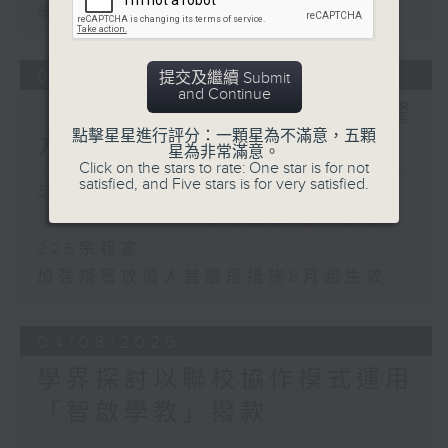
優化學校書簿津貼計劃等建議
05/08/2026
提交及繼續 Submit
and Continue
「Fun Coffee」投資騙案 警
點擊星星進行評分：一顆星為不滿意，五顆
方接獲225宗報案
星為非常滿意。
Click on the stars to rate: One star is for not
satisfied, and Five stars is for very satisfied.
足本 Full (HKT 17:00 - 18:00)
「Fun Coffee」投資騙案 警方接獲
225宗報案
加強規管放債人首階段措施8月起生效
04/08/2026
學界探討以聯校協作模式運用
「智啟學教」撥款