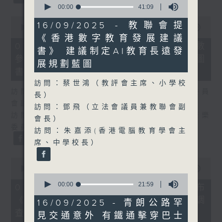
seconds
00:00
41:09
of
0
41
16/09/2025 - 教聯會提
seconds
00:00
25:07
minutes,
of
《香港數字教育發展建議
9
25
07/08/2026 - 流動圖書館使用人數
seconds
書》 建議制定AI教育長遠發
minutes,
參差 申訴專員主動調查康文署三項圖
7
展規劃藍圖
seconds
書館服務
訪問：蔡世鴻（教評會主席、小學校
訪問：何敬康（立法會民政及文化體育事務委員
長）
會副主席）
訪問：鄧飛（立法會議員兼教聯會副
訪問：董健莉（沙田區議會社區參與及文化康樂
會長）
委員會委員）
訪問：朱嘉添(香港電腦教育學會主
席、中學校長）
0
seconds
00:00
09:48
0
of
seconds
9
00:00
21:59
07/08/2026 - 服務業總工會公布
of
minutes,
《預防工作時中暑指引》執行情況調
21
48
16/09/2025 - 青朗公路罕
minutes,
seconds
查結果
見交通意外 有鐵通擊穿巴士
59