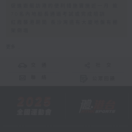
促進遊艇訪港的便利措施實施近一月 逾
70名內地船長通過考試或完成培訓
紅霞襲港期間 長沙灣道有大廈地盤有棚
架倒塌
更多 ...
交 通
社 交
聯 絡
公眾回饋