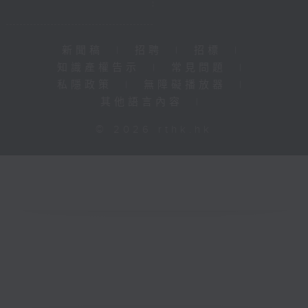
新聞稿
|
招聘
|
招標
|
知識產權告示
|
常見問題
|
私隱政策
|
無障礙播放器
|
其他語言內容
|
© 2026 rthk.hk