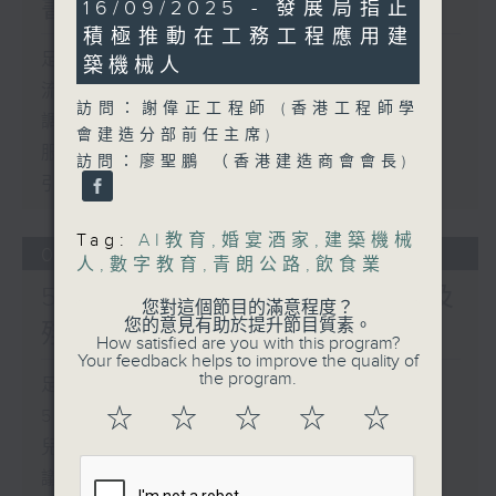
書館服務
22
16/09/2025 - 發展局指正
minutes,
積極推動在工務工程應用建
10
seconds
足本 Full (HKT 17:00 - 18:00)
築機械人
流動圖書館使用人數參差 申訴專員主動
訪問：謝偉正工程師 (香港工程師學
調查康文署三項圖書館服務
會建造分部前任主席)
服務業總工會公布《預防工作時中暑指
訪問：廖聖鵬 （香港建造商會會長)
引》執行情況調查結果
Tag:
AI教育
,
婚宴酒家
,
建築機械
06/08/2026
人
,
數字教育
,
青朗公路
,
飲食業
5歲男童被虐致死 母親誤殺及
您對這個節目的滿意程度？
您的意見有助於提升節目質素。
殘酷對待兒童罪成判囚22年
How satisfied are you with this program?
Your feedback helps to improve the quality of
the program.
足本 Full (HKT 17:00 - 18:00)
☆
☆
☆
☆
☆
5歲男童被虐致死 母親誤殺及殘酷對待
兒童罪成判囚22年
議員關注教科書價格升幅對基層影響 提