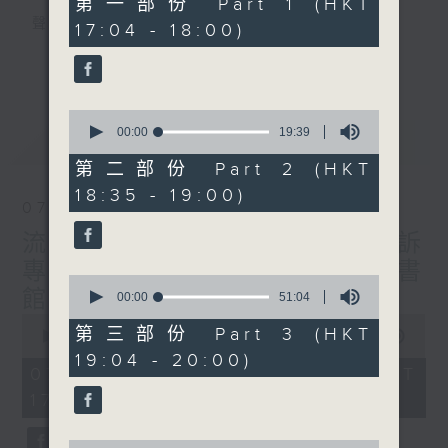
第一部份 Part 1 (HKT
minutes,
聲音更立體 意見更多元
17:04 - 18:00)
0
seconds
1872311 始終如一
更多...
製作：
香港電台公共事務組
0
讚好Like「
RTHK 香港電台公共事務組
」
seconds
00:00
19:39
最新
LATEST
Facebook專頁
of
19
第二部份 Part 2 (HKT
minutes,
18:35 - 19:00)
39
07/08/2026
seconds
流動圖書館使用人數參差 申訴
專員主動調查康文署三項圖書
0
館服務
seconds
00:00
51:04
of
0
51
第三部份 Part 3 (HKT
seconds
00:00
47:42
minutes,
of
19:04 - 20:00)
4
47
07/08/2026 - 足本 Full (HKT
seconds
minutes,
17:00 - 18:00)
42
seconds
0