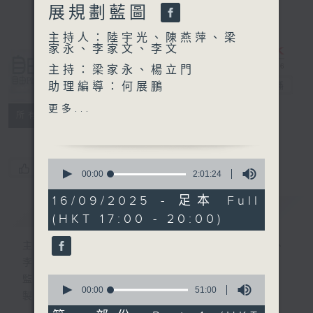
展規劃藍圖
主持人：陸宇光、陳燕萍、梁
家永、李家文、李文
自由風自由
主持：梁家永、楊立門
PHONE
助理編導：何展鵬
電台直播
編導：張璟瑩
更多...
特備網頁
PODCASTS
所有集數
監製：林嘉瑜
製作：香港電台公共事務組
0
您喜歡這個節目嗎?
seconds
00:00
2:01:24
of
2
16/09/2025 - 足本 Full
簡介
hours,
GIST
(HKT 17:00 - 20:00)
1
minute,
24
主持人：陸宇光、陳燕萍、梁家永、李家文、
seconds
李文
0
監製：蕭洛汶
seconds
00:00
51:00
製作：香港電台公共事務組
of
51