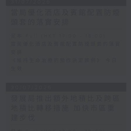
31/07/2026
當局優化酒店及賓館配置防煙
頭套的落實安排
足本 Full (HKT 17:00 - 18:00)
當局優化酒店及賓館配置防煙頭套的落實
安排
《維持生命治療的預作決定條例》 今日
生效
30/07/2026
發展局推出額外地積比及跨區
地積比轉移措施 加快市區重
建步伐