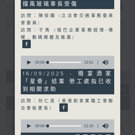
seconds
擋風玻璃車長受傷
訪問：郭偉强（工聯會職安健協會顧問）
訪問：陳恒鑌 (立法會交通事務委員
Tag:
中暑
,
工作暑熱警告
,
流動圖書館
,
申訴
會委員)
專員
,
自助圖書站
,
預防工作時中暑指引
訪問：于雋 (城巴企業事務經理-傳
媒﹑數碼媒體及推廣)
重溫
CATCHUP
0
seconds
00:00
15:01
of
15
16/09/2025 - 婚宴酒家
07 - 08
2026
minutes,
「星薈」結業 勞工處指已收
1
second
到相關求助
訪問：何仁清（香港飲食業職工會聯
07/08/2026
合會秘書長）
流動圖書館使用人數參差 申
0
訴專員主動調查康文署三項圖
seconds
00:00
22:10
of