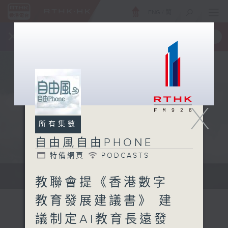
ENG
/
簡
×
全新 RTHK On The Go
取得
一手掌握 RTHK 電台、電視節目
X
所有集數
自由風自由PHONE
特備網頁
PODCASTS
聲音更立體 意見更多元
教聯會提《香港數字
教育發展建議書》 建
議制定AI教育長遠發