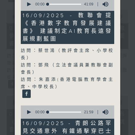
seconds
00:00
41:09
of
0
41
16/09/2025 - 教聯會提
seconds
00:00
25:07
minutes,
of
《香港數字教育發展建議
9
25
07/08/2026 - 流動圖書館使用人數
seconds
書》 建議制定AI教育長遠發
minutes,
參差 申訴專員主動調查康文署三項圖
7
展規劃藍圖
seconds
書館服務
訪問：蔡世鴻（教評會主席、小學校
訪問：何敬康（立法會民政及文化體育事務委員
長）
會副主席）
訪問：鄧飛（立法會議員兼教聯會副
訪問：董健莉（沙田區議會社區參與及文化康樂
會長）
委員會委員）
訪問：朱嘉添(香港電腦教育學會主
席、中學校長）
0
seconds
00:00
09:48
0
of
seconds
9
00:00
21:59
07/08/2026 - 服務業總工會公布
of
minutes,
《預防工作時中暑指引》執行情況調
21
48
16/09/2025 - 青朗公路罕
minutes,
seconds
查結果
見交通意外 有鐵通擊穿巴士
59