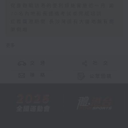
促進遊艇訪港的便利措施實施近一月 逾
70名內地船長通過考試或完成培訓
紅霞襲港期間 長沙灣道有大廈地盤有棚
架倒塌
更多 ...
交 通
社 交
聯 絡
公眾回饋