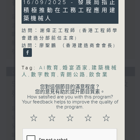
書館服務
22
16/09/2025 - 發展局指正
minutes,
積極推動在工務工程應用建
10
seconds
足本 Full (HKT 17:00 - 18:00)
築機械人
流動圖書館使用人數參差 申訴專員主動
訪問：謝偉正工程師 (香港工程師學
調查康文署三項圖書館服務
會建造分部前任主席)
服務業總工會公布《預防工作時中暑指
訪問：廖聖鵬 （香港建造商會會長)
引》執行情況調查結果
Tag:
AI教育
,
婚宴酒家
,
建築機械
06/08/2026
人
,
數字教育
,
青朗公路
,
飲食業
5歲男童被虐致死 母親誤殺及
您對這個節目的滿意程度？
您的意見有助於提升節目質素。
殘酷對待兒童罪成判囚22年
How satisfied are you with this program?
Your feedback helps to improve the quality of
the program.
足本 Full (HKT 17:00 - 18:00)
☆
☆
☆
☆
☆
5歲男童被虐致死 母親誤殺及殘酷對待
兒童罪成判囚22年
議員關注教科書價格升幅對基層影響 提