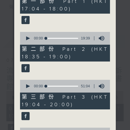
第一部份 Part 1 (HKT
minutes,
聲音更立體 意見更多元
17:04 - 18:00)
0
seconds
1872311 始終如一
更多...
製作：
香港電台公共事務組
0
讚好Like「
RTHK 香港電台公共事務組
」
seconds
00:00
19:39
最新
LATEST
Facebook專頁
of
19
第二部份 Part 2 (HKT
minutes,
18:35 - 19:00)
39
07/08/2026
seconds
流動圖書館使用人數參差 申訴
專員主動調查康文署三項圖書
0
館服務
seconds
00:00
51:04
of
0
51
第三部份 Part 3 (HKT
seconds
00:00
47:42
minutes,
of
19:04 - 20:00)
4
47
07/08/2026 - 足本 Full (HKT
seconds
minutes,
17:00 - 18:00)
42
seconds
0