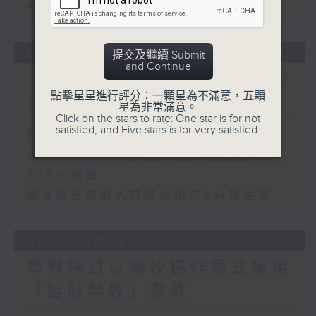
優化學校書簿津貼計劃等建議
05/08/2026
提交及繼續 Submit
and Continue
「Fun Coffee」投資騙案 警
點擊星星進行評分：一顆星為不滿意，五顆
方接獲225宗報案
星為非常滿意。
Click on the stars to rate: One star is for not
satisfied, and Five stars is for very satisfied.
足本 Full (HKT 17:00 - 18:00)
「Fun Coffee」投資騙案 警方接獲
225宗報案
加強規管放債人首階段措施8月起生效
04/08/2026
學界探討以聯校協作模式運用
「智啟學教」撥款