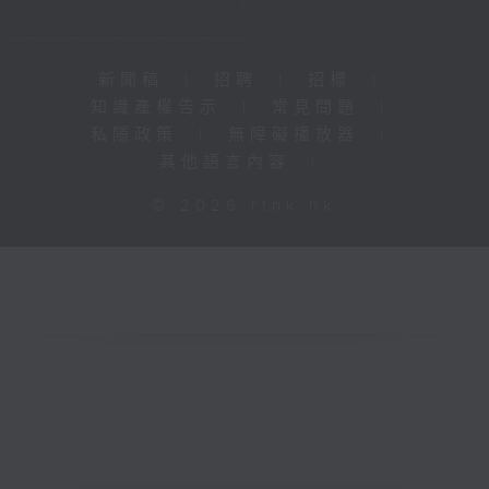
新聞稿
|
招聘
|
招標
|
知識產權告示
|
常見問題
|
私隱政策
|
無障礙播放器
|
其他語言內容
|
© 2026 rthk.hk