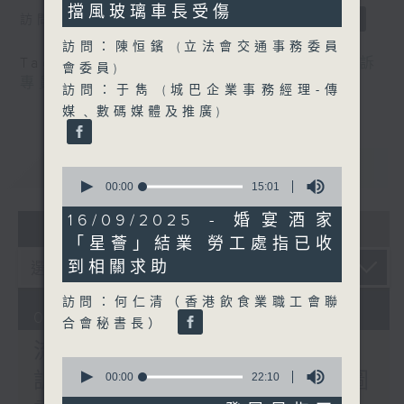
seconds
擋風玻璃車長受傷
訪問：郭偉强（工聯會職安健協會顧問）
訪問：陳恒鑌 (立法會交通事務委員
Tag:
中暑
,
工作暑熱警告
,
流動圖書館
,
申訴
會委員)
專員
,
自助圖書站
,
預防工作時中暑指引
訪問：于雋 (城巴企業事務經理-傳
媒﹑數碼媒體及推廣)
重溫
CATCHUP
0
seconds
00:00
15:01
of
15
16/09/2025 - 婚宴酒家
07 - 08
2026
minutes,
「星薈」結業 勞工處指已收
1
second
到相關求助
訪問：何仁清（香港飲食業職工會聯
07/08/2026
合會秘書長）
流動圖書館使用人數參差 申
0
訴專員主動調查康文署三項圖
seconds
00:00
22:10
of