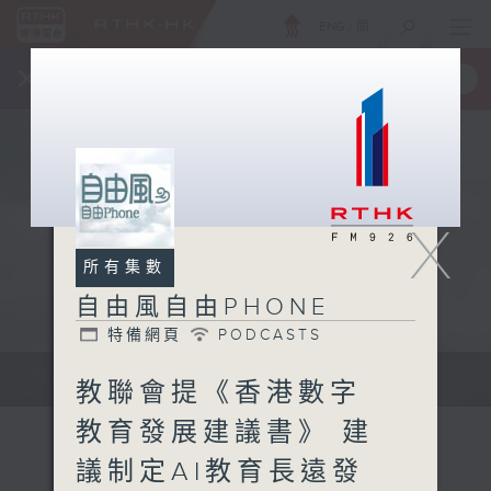
ENG
/
簡
×
全新 RTHK On The Go
取得
一手掌握 RTHK 電台、電視節目
X
所有集數
自由風自由PHONE
特備網頁
PODCASTS
聲音更立體 意見更多元
教聯會提《香港數字
教育發展建議書》 建
議制定AI教育長遠發