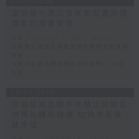
31/07/2026
當局優化酒店及賓館配置防煙
頭套的落實安排
足本 Full (HKT 17:00 - 18:00)
當局優化酒店及賓館配置防煙頭套的落實
安排
《維持生命治療的預作決定條例》 今日
生效
30/07/2026
發展局推出額外地積比及跨區
地積比轉移措施 加快市區重
建步伐