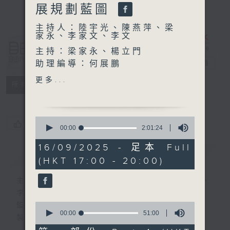
展規劃藍圖
主持人：陸宇光、陳燕萍、梁
家永、李家文、李文
自由風自由
主持：梁家永、楊立門
PHONE
助理編導：何展鵬
電台直播
編導：張璟瑩
更多...
特備網頁
PODCASTS
所有集數
監製：林嘉瑜
製作：香港電台公共事務組
0
您喜歡這個節目嗎?
seconds
00:00
2:01:24
of
2
16/09/2025 - 足本 Full
簡介
hours,
GIST
(HKT 17:00 - 20:00)
1
minute,
24
主持人：陸宇光、陳燕萍、梁家永、李家文、
seconds
李文
0
監製：蕭洛汶
seconds
00:00
51:00
製作：香港電台公共事務組
of
51