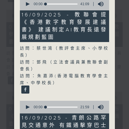
seconds
00:00
41:09
of
0
41
16/09/2025 - 教聯會提
seconds
00:00
25:07
minutes,
of
《香港數字教育發展建議
9
25
07/08/2026 - 流動圖書館使用人數
seconds
書》 建議制定AI教育長遠發
minutes,
參差 申訴專員主動調查康文署三項圖
7
展規劃藍圖
seconds
書館服務
訪問：蔡世鴻（教評會主席、小學校
訪問：何敬康（立法會民政及文化體育事務委員
長）
會副主席）
訪問：鄧飛（立法會議員兼教聯會副
訪問：董健莉（沙田區議會社區參與及文化康樂
會長）
委員會委員）
訪問：朱嘉添(香港電腦教育學會主
席、中學校長）
0
seconds
00:00
09:48
0
of
seconds
9
00:00
21:59
07/08/2026 - 服務業總工會公布
of
minutes,
《預防工作時中暑指引》執行情況調
21
48
16/09/2025 - 青朗公路罕
minutes,
seconds
查結果
見交通意外 有鐵通擊穿巴士
59