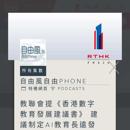
ENG
/
簡
×
全新 RTHK On The Go
取得
一手掌握 RTHK 電台、電視節目
X
所有集數
自由風自由PHONE
特備網頁
PODCASTS
聲音更立體 意見更多元
教聯會提《香港數字
教育發展建議書》 建
議制定AI教育長遠發