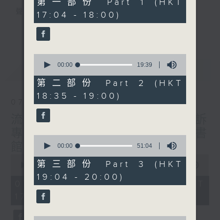
第一部份 Part 1 (HKT
minutes,
聲音更立體 意見更多元
17:04 - 18:00)
0
seconds
1872311 始終如一
更多...
製作：
香港電台公共事務組
0
讚好Like「
RTHK 香港電台公共事務組
」
seconds
00:00
19:39
最新
LATEST
Facebook專頁
of
19
第二部份 Part 2 (HKT
minutes,
18:35 - 19:00)
39
07/08/2026
seconds
流動圖書館使用人數參差 申訴
專員主動調查康文署三項圖書
0
館服務
seconds
00:00
51:04
of
0
51
第三部份 Part 3 (HKT
seconds
00:00
47:42
minutes,
of
19:04 - 20:00)
4
47
07/08/2026 - 足本 Full (HKT
seconds
minutes,
17:00 - 18:00)
42
seconds
0