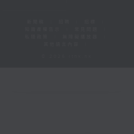
新聞稿
|
招聘
|
招標
|
知識產權告示
|
常見問題
|
私隱政策
|
無障礙播放器
|
其他語言內容
|
© 2026 rthk.hk