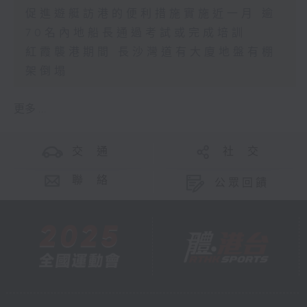
促進遊艇訪港的便利措施實施近一月 逾
70名內地船長通過考試或完成培訓
紅霞襲港期間 長沙灣道有大廈地盤有棚
架倒塌
更多 ...
交 通
社 交
聯 絡
公眾回饋