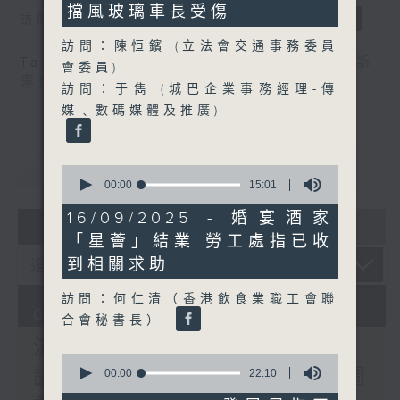
seconds
擋風玻璃車長受傷
訪問：郭偉强（工聯會職安健協會顧問）
訪問：陳恒鑌 (立法會交通事務委員
Tag:
中暑
,
工作暑熱警告
,
流動圖書館
,
申訴
會委員)
專員
,
自助圖書站
,
預防工作時中暑指引
訪問：于雋 (城巴企業事務經理-傳
媒﹑數碼媒體及推廣)
重溫
CATCHUP
0
seconds
00:00
15:01
of
15
16/09/2025 - 婚宴酒家
07 - 08
2026
minutes,
「星薈」結業 勞工處指已收
1
second
到相關求助
訪問：何仁清（香港飲食業職工會聯
07/08/2026
合會秘書長）
流動圖書館使用人數參差 申
0
訴專員主動調查康文署三項圖
seconds
00:00
22:10
of