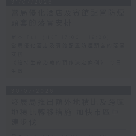
31/07/2026
當局優化酒店及賓館配置防煙
頭套的落實安排
足本 Full (HKT 17:00 - 18:00)
當局優化酒店及賓館配置防煙頭套的落實
安排
《維持生命治療的預作決定條例》 今日
生效
30/07/2026
發展局推出額外地積比及跨區
地積比轉移措施 加快市區重
建步伐