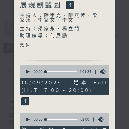
展規劃藍圖
主持人：陸宇光、陳燕萍、梁
家永、李家文、李文
自由風自由
主持：梁家永、楊立門
PHONE
助理編導：何展鵬
電台直播
編導：張璟瑩
更多...
特備網頁
PODCASTS
所有集數
監製：林嘉瑜
製作：香港電台公共事務組
0
您喜歡這個節目嗎?
seconds
00:00
2:01:24
of
2
16/09/2025 - 足本 Full
簡介
hours,
GIST
(HKT 17:00 - 20:00)
1
minute,
24
主持人：陸宇光、陳燕萍、梁家永、李家文、
seconds
李文
0
監製：蕭洛汶
seconds
00:00
51:00
製作：香港電台公共事務組
of
51