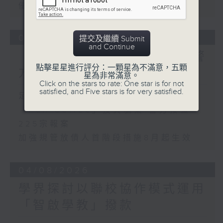
優化學校書簿津貼計劃等建議
05/08/2026
提交及繼續 Submit
and Continue
「Fun Coffee」投資騙案 警
點擊星星進行評分：一顆星為不滿意，五顆
方接獲225宗報案
星為非常滿意。
Click on the stars to rate: One star is for not
satisfied, and Five stars is for very satisfied.
足本 Full (HKT 17:00 - 18:00)
「Fun Coffee」投資騙案 警方接獲
225宗報案
加強規管放債人首階段措施8月起生效
04/08/2026
學界探討以聯校協作模式運用
「智啟學教」撥款