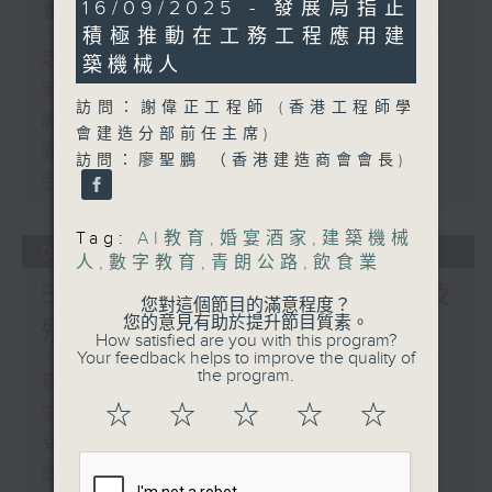
書館服務
22
16/09/2025 - 發展局指正
minutes,
積極推動在工務工程應用建
10
seconds
足本 Full (HKT 17:00 - 18:00)
築機械人
流動圖書館使用人數參差 申訴專員主動
訪問：謝偉正工程師 (香港工程師學
調查康文署三項圖書館服務
會建造分部前任主席)
服務業總工會公布《預防工作時中暑指
訪問：廖聖鵬 （香港建造商會會長)
引》執行情況調查結果
Tag:
AI教育
,
婚宴酒家
,
建築機械
06/08/2026
人
,
數字教育
,
青朗公路
,
飲食業
5歲男童被虐致死 母親誤殺及
您對這個節目的滿意程度？
您的意見有助於提升節目質素。
殘酷對待兒童罪成判囚22年
How satisfied are you with this program?
Your feedback helps to improve the quality of
the program.
足本 Full (HKT 17:00 - 18:00)
☆
☆
☆
☆
☆
5歲男童被虐致死 母親誤殺及殘酷對待
兒童罪成判囚22年
議員關注教科書價格升幅對基層影響 提