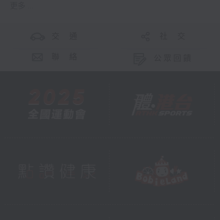
更多 ...
交 通
社 交
聯 絡
公眾回饋