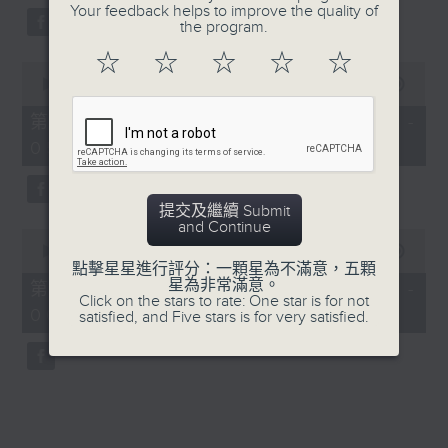
Your feedback helps to improve the quality of
the program.
☆
☆
☆
☆
☆
0
seconds
00:00
56:09
of
56
第三部份 Part 3 (HKT 04:04 -
minutes,
05:00)
9
seconds
提交及繼續 Submit
and Continue
0
seconds
00:00
56:09
of
點擊星星進行評分：一顆星為不滿意，五顆
56
星為非常滿意。
第四部份 Part 4 (HKT 05:04 -
minutes,
Click on the stars to rate: One star is for not
06:00)
9
satisfied, and Five stars is for very satisfied.
seconds