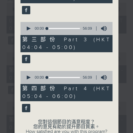
seconds
0
seconds
00:00
3:43:59
of
3
02/08/2026 - 足本 Full (HKT
hours,
0
02:04 - 06:00)
43
seconds
00:00
56:09
minutes,
of
59
56
第三部份 Part 3 (HKT
seconds
minutes,
04:04 - 05:00)
9
seconds
0
seconds
00:00
56:00
of
56
第一部份 Part 1 (HKT 02:04 -
0
minutes,
03:00)
seconds
0
00:00
56:09
of
seconds
56
第四部份 Part 4 (HKT
minutes,
05:04 - 06:00)
9
seconds
0
seconds
00:00
56:09
of
56
第二部份 Part 2 (HKT 03:04 -
您對這個節目的滿意程度？
minutes,
您的意見有助於提升節目質素。
04:00)
9
How satisfied are you with this program?
seconds