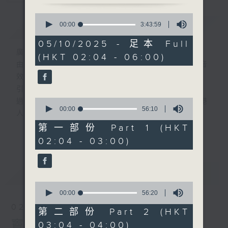
0
簡介
seconds
GIST
00:00
3:43:59
of
3
05/10/2025 - 足本 Full
hours,
廣播劇可謂廣播藝術文化的結晶；
(HKT 02:04 - 06:00)
43
由故事情節帶動，配以專業播音員的聲演與音
minutes,
59
效，
seconds
引領聽眾「閱覽」一本又一本的空中小説。
0
過往，香港電台製作無數的廣播劇，陪伴香港
seconds
00:00
56:10
人成長。
of
56
從不同年代的廣播劇中，可以窺探當時的社會
第一部份 Part 1 (HKT
更多...
minutes,
民生，見證歷史的變遷。
02:04 - 03:00)
10
seconds
《周未午夜場》將會播放歷年的經典廣播劇，
讓香港電台文化寶庫一一重現！
最新
LATEST
0
seconds
00:00
56:20
of
02/08/2026
56
第二部份 Part 2 (HKT
minutes,
竇娥冤(第1-8集)
03:04 - 04:00)
20