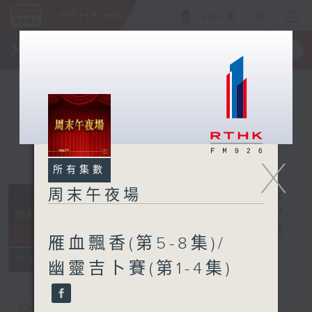
ENG
/
簡
×
全新 RTHK On The Go
取得
一手掌握 RTHK 電台、電視節目
X
所有集數
周末午夜場
周末午夜場
電台直播
雁血飄香(第5-8集)/
所有集數
幽靈吉卜賽(第1-4集)
您喜歡這個節目嗎?