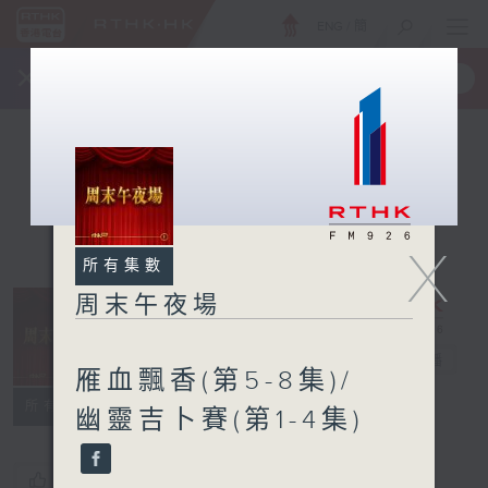
ENG
/
簡
×
全新 RTHK On The Go
取得
一手掌握 RTHK 電台、電視節目
X
所有集數
周末午夜場
周末午夜場
電台直播
雁血飄香(第5-8集)/
所有集數
幽靈吉卜賽(第1-4集)
您喜歡這個節目嗎?