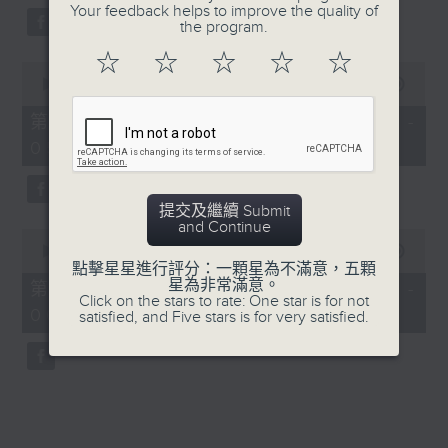
Your feedback helps to improve the quality of
the program.
☆
☆
☆
☆
☆
0
seconds
00:00
56:09
of
56
第三部份 Part 3 (HKT 04:04 -
minutes,
05:00)
9
seconds
提交及繼續 Submit
and Continue
0
seconds
00:00
56:09
of
點擊星星進行評分：一顆星為不滿意，五顆
56
星為非常滿意。
第四部份 Part 4 (HKT 05:04 -
minutes,
Click on the stars to rate: One star is for not
06:00)
9
satisfied, and Five stars is for very satisfied.
seconds