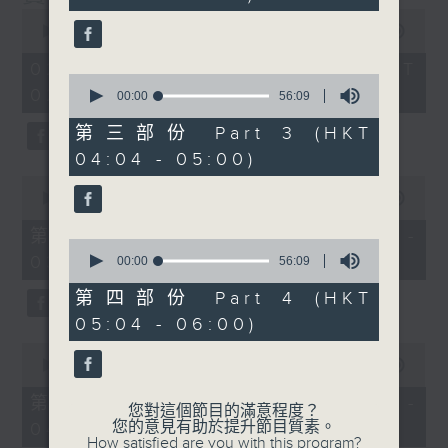
seconds
0
seconds
00:00
3:43:59
of
3
02/08/2026 - 足本 Full (HKT
hours,
0
02:04 - 06:00)
43
seconds
00:00
56:09
minutes,
of
59
56
第三部份 Part 3 (HKT
seconds
minutes,
04:04 - 05:00)
9
seconds
0
seconds
00:00
56:00
of
56
第一部份 Part 1 (HKT 02:04 -
0
minutes,
03:00)
seconds
0
00:00
56:09
of
seconds
56
第四部份 Part 4 (HKT
minutes,
05:04 - 06:00)
9
seconds
0
seconds
00:00
56:09
of
56
第二部份 Part 2 (HKT 03:04 -
您對這個節目的滿意程度？
minutes,
您的意見有助於提升節目質素。
04:00)
9
How satisfied are you with this program?
seconds