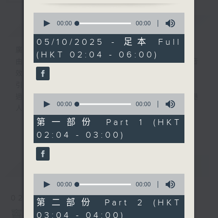
0
簡介
seconds
GIST
00:00
3:43:59
of
3
05/10/2025 - 足本 Full
hours,
廣播劇可謂廣播藝術文化的結晶；
(HKT 02:04 - 06:00)
43
由故事情節帶動，配以專業播音員的聲演與音
minutes,
59
效，
seconds
引領聽眾「閱覽」一本又一本的空中小説。
0
過往，香港電台製作無數的廣播劇，陪伴香港
seconds
00:00
56:10
人成長。
of
56
從不同年代的廣播劇中，可以窺探當時的社會
第一部份 Part 1 (HKT
更多...
minutes,
民生，見證歷史的變遷。
02:04 - 03:00)
10
seconds
《周未午夜場》將會播放歷年的經典廣播劇，
讓香港電台文化寶庫一一重現！
最新
LATEST
0
seconds
00:00
56:20
of
02/08/2026
56
第二部份 Part 2 (HKT
minutes,
竇娥冤(第1-8集)
03:04 - 04:00)
20