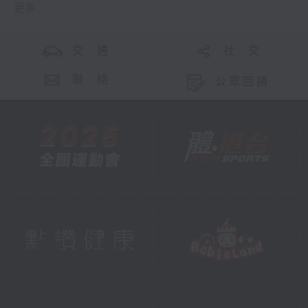
更多 ...
交 通
社 交
聯 絡
公眾回饋