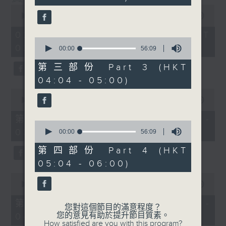
seconds
0
seconds
00:00
3:43:59
of
3
02/08/2026 - 足本 Full (HKT
hours,
0
02:04 - 06:00)
43
seconds
00:00
56:09
minutes,
of
59
56
第三部份 Part 3 (HKT
seconds
minutes,
04:04 - 05:00)
9
seconds
0
seconds
00:00
56:00
of
56
第一部份 Part 1 (HKT 02:04 -
0
minutes,
03:00)
seconds
0
00:00
56:09
of
seconds
56
第四部份 Part 4 (HKT
minutes,
05:04 - 06:00)
9
seconds
0
seconds
00:00
56:09
of
56
第二部份 Part 2 (HKT 03:04 -
您對這個節目的滿意程度？
minutes,
您的意見有助於提升節目質素。
04:00)
9
How satisfied are you with this program?
seconds