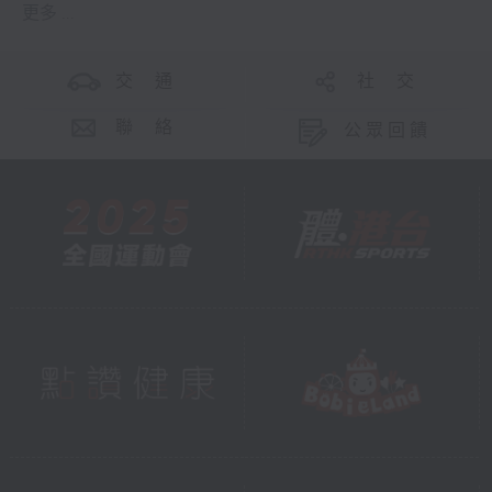
更多 ...
交 通
社 交
聯 絡
公眾回饋