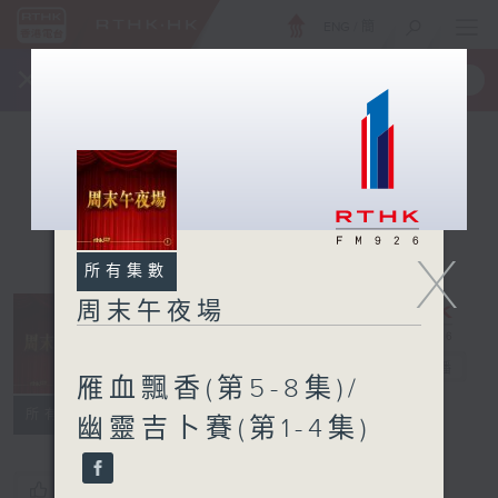
ENG
/
簡
×
全新 RTHK On The Go
取得
一手掌握 RTHK 電台、電視節目
X
所有集數
周末午夜場
周末午夜場
電台直播
雁血飄香(第5-8集)/
所有集數
幽靈吉卜賽(第1-4集)
您喜歡這個節目嗎?