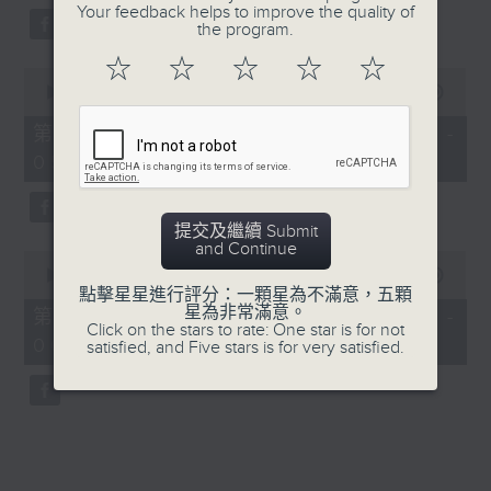
Your feedback helps to improve the quality of
the program.
☆
☆
☆
☆
☆
0
seconds
00:00
56:09
of
56
第三部份 Part 3 (HKT 04:04 -
minutes,
05:00)
9
seconds
提交及繼續 Submit
and Continue
0
seconds
00:00
56:09
of
點擊星星進行評分：一顆星為不滿意，五顆
56
星為非常滿意。
第四部份 Part 4 (HKT 05:04 -
minutes,
Click on the stars to rate: One star is for not
06:00)
9
satisfied, and Five stars is for very satisfied.
seconds