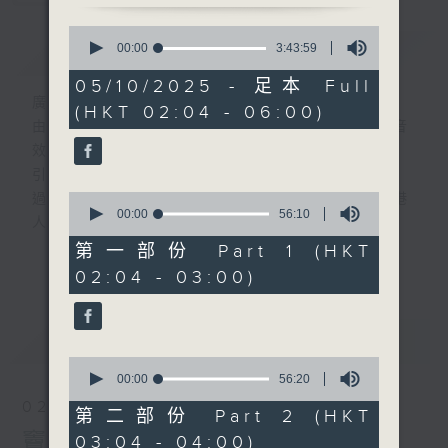
0
簡介
seconds
GIST
00:00
3:43:59
of
3
05/10/2025 - 足本 Full
hours,
廣播劇可謂廣播藝術文化的結晶；
(HKT 02:04 - 06:00)
43
由故事情節帶動，配以專業播音員的聲演與音
minutes,
59
效，
seconds
引領聽眾「閱覽」一本又一本的空中小説。
0
過往，香港電台製作無數的廣播劇，陪伴香港
seconds
00:00
56:10
人成長。
of
56
從不同年代的廣播劇中，可以窺探當時的社會
第一部份 Part 1 (HKT
更多...
minutes,
民生，見證歷史的變遷。
02:04 - 03:00)
10
seconds
《周未午夜場》將會播放歷年的經典廣播劇，
讓香港電台文化寶庫一一重現！
最新
LATEST
0
seconds
00:00
56:20
of
02/08/2026
56
第二部份 Part 2 (HKT
minutes,
竇娥冤(第1-8集)
03:04 - 04:00)
20