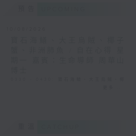
預告
UPCOMING
10/08/2026
寶石海鱔、大王烏賊、椰子
蟹、非洲肺魚 / 自在心得 星
期一 嘉賓：生命導師 周華山
博士
0330 - 0430: 寶石海鱔、大王烏賊、椰
子蟹、非洲肺魚
更多...
0430 - 0500: #17 討厭爸爸的四十幾歲
男子
重溫
CATCHUP