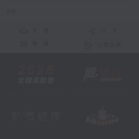
更多 ...
交 通
社 交
聯 絡
公眾回饋