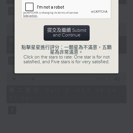
minutes,
0
seconds
0
seconds
00:00
30:00
提交及繼續 Submit
of
and Continue
30
第一部份 Part 1 (HKT 03:30 -
minutes,
點擊星星進行評分：一顆星為不滿意，五顆
04:00)
0
星為非常滿意。
seconds
Click on the stars to rate: One star is for not
satisfied, and Five stars is for very satisfied.
0
seconds
00:00
56:09
of
56
第二部份 Part 2 (HKT 04:04 -
minutes,
05:00)
9
seconds