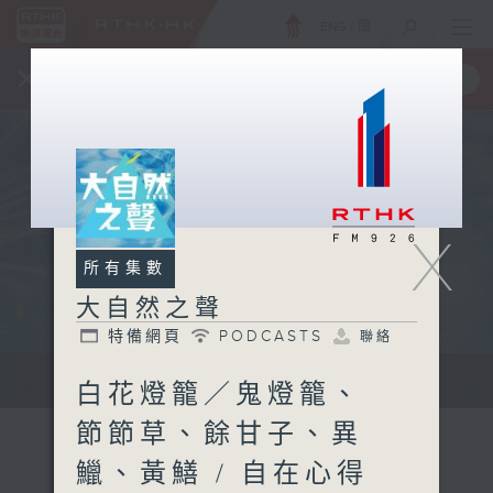
ENG
/
簡
×
全新 RTHK On The Go
取得
一手掌握 RTHK 電台、電視節目
X
所有集數
大自然之聲
特備網頁
PODCASTS
聯絡
...
白花燈籠／鬼燈籠、
節節草、餘甘子、異
鱲、黃鱔 / 自在心得