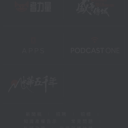
新聞稿
|
招聘
|
招標
|
知識產權告示
|
常見問題
|