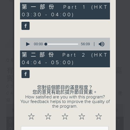
樹、鳥聲之中，享受放空。
of
30
第一部份 Part 1 (HKT
minutes,
03:30 - 04:00)
第一台播放時間
10
更多...
seconds
星期一至六03:30至05:00
#香港電台文教組
0
最新
LATEST
seconds
00:00
56:09
of
56
第二部份 Part 2 (HKT
minutes,
08/08/2026
04:04 - 05:00)
9
seconds
有毒植物 / 森林浴 星期六 嘉
賓：森林浴嚮導 易琪
0330 - 0430: 有毒植物
您對這個節目的滿意程度？
您的意見有助於提升節目質素。
0430 - 0500: #39 與生俱來的大自然連
How satisfied are you with this program?
結 嘉賓：梁雅貽Eliz （森林療癒嚮導）
Your feedback helps to improve the quality of
0
the program.
seconds
00:00
1:26:00
of
☆
☆
☆
☆
☆
1
08/08/2026 - 足本 Full (HKT
hour,
03:30 - 05:00)
26