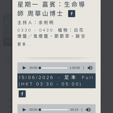
星期一 嘉賓：生命導
師 周華山博士
主持人：余劍明
0330 - 0430: 植物：白花
大自然之聲
電台直播
燈籠／鬼燈籠、節節草、餘甘
特備網頁
PODCASTS
聯絡
所有集數
子 魚：異鱲、黃鱔
更多...
0430 - 0500: #10 面對恐
懼 善用恐懼
您喜歡這個節目嗎?
0
seconds
00:00
1:26:00
of
簡介
GIST
1
15/06/2026 - 足本 Full
hour,
(HKT 03:30 - 05:00)
26
minutes,
主持人：余劍明
0
seconds
深夜，是結束，也是新的開始。開啟一段另類
0
的旅程，投入難得的片刻寧靜，置身於風、
seconds
00:00
30:10