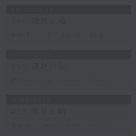
鹹不可食也。人服其量。
25/07/2026
3. 《清稗類鈔》作者：徐珂「豬肝油」
#40 脆嫩燒豬
切豬之肝、油成塊，略浸於水，再出水洗
足本 Full (HKT 20:30 - 21:00)
淨，將肝、油分開，先傾肝於油中炒之，時
不過久則嫩。輔助之菜蔬及鹽、酒、醬油之
18/07/2026
屬，以次加入，末將切碎之油放入，閉蓋略
燜，起鍋，加寸許長大蒜葉十餘根以取香。
#39 熱鍋炒飯
足本 Full (HKT 20:30 - 21:00)
11/07/2026
#38 傳統京點
足本 Full (HKT 20:30 - 21:00)