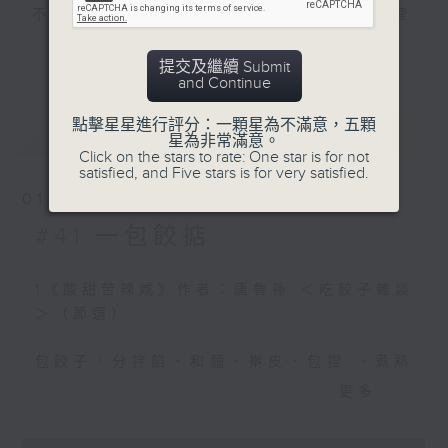
不僅是生存的基本需求，更是社會秩序、倫理
落就是一粒餛飩仔——手別
道德、祭祀禮儀與文化傳承的核心。
停，還有一大疊麵皮呢。
更多...
提交及繼續 Submit
and Continue
文人墨客對於飲食的研究更是從未間斷，歷來
文學作品中不乏對飲食的描寫，從西周初期至
2
點擊星星進行評分：一顆星為不滿意，五顆
最新
LATEST
春秋中葉的《詩經》、戰國時期的《楚辭》、
星為非常滿意。
元代《南村輟耕錄》 作者：
Click on the stars to rate: One star is for not
到唐代陸羽的《茶經》、清代曹雪芹所寫之
陶宗儀「餛飩方」：
satisfied, and Five stars is for very satisfied.
《紅樓夢》，以至近代本地詩人也斯的《也斯
「喬公仲山，官吏部郎
01/08/2026
的香港》，舒巷城的《太陽下山了》、《鯉魚
中，好古博雅，仍喜諧（音：
門的霧》等，這些作品既突顯中國飲食文化的
#41 一包餃掂
鞋）謔（音：弱），所交皆名
豐富多彩，也是中國飲食文化承傳及走向世界
人才士。公家製餛飩得法，常
的重要載體。飲食不僅是文學描寫的題材，更
苦賓朋需索。一日，於每客前
1《酸甜苦辣咸》作者：唐魯孫 ＜吃餃子雜談
是歷史、身份、哲理與情感的象徵。文學與飲
先置一帖，且戒云：『食畢展
＞（節選）
食文化的關係密不可分，兩者交織出一幅豐富
卷。』既而取視，乃製造方法
的文化圖像。
也。大笑而散，自後無復言
包餃子，分拌餡、和麵、擀皮、包捏 、煮熟
矣。」
五部曲，在北方有句俗語是：「舒服不過倒
更多...
本節目將探索古今文學作品中的飲食元素，發掘箇中
著，好吃不過餃子。」餃子之人人愛吃，我
想不外是餃子餡種類繁夥 ，變化多端，所以
的飲食文化的變遷，反映當時的社會面貎，從而加深
0