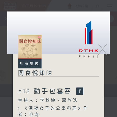
ENG
/
簡
×
全新 RTHK On The Go
取得
一手掌握 RTHK 電台、電視節目
X
所有集數
閱食悅知味
#18 動手包雲吞
書香世界中尋覓人間滋味
主持人：李秋婷、蕭欣浩
1 《深夜女子的公寓料理》作
者：毛奇