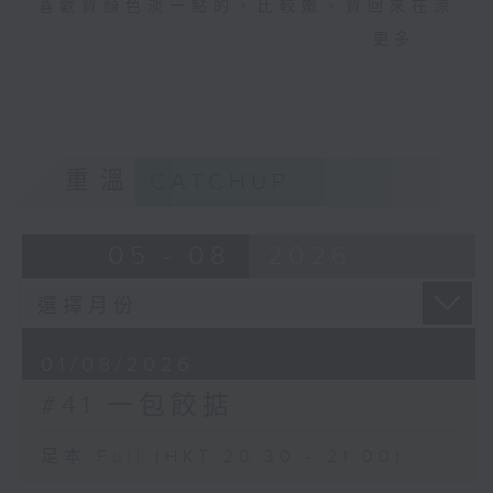
喜歡買顏色淡一點的，比較嫩。買回來在涼
餃。蒸食、煎食皆可。蒸食者曰湯麪餃，其
水中浸泡一會，讓毛細血管中的淤血儘量沖
更多...
以水煮之而有湯者曰水餃。
洗乾淨。去筋膜，切三角薄片。燒小半鍋開
水，水中放料酒和生薑，豬肝片倒入焯一
下，一滾就關火，撈出來，此湯不要。番茄
3.清代，《燕 京雜記》：
切塊在油鍋裡爆一下，加一大碗肉骨頭湯下​
冰角子，以麪裹冰爲小角，沸油煮之，內冷
鍋，調味，湯滾開後放菠菜，一滾就好。連
重溫
CATCHUP
外熱，亦甚適口。
湯帶番茄倒入盛了豬肝的湯碗中即成。
2. 明代 陸容《菽 園雜記》
05 - 08
2026
夏忠靖公德量寬厚，喜怒不形。永樂
閒，嘗以治水至崑山，寓千墩 禪寺，所居不
設儀從，鄉民數人入寺遊觀，公方坐室中觀
01/08/2026
書，不意其為夏公也，雜坐其旁，既而他
#41 一包餃掂
之，問僧云：「『尚書何在』？僧云：『室
中觀書者是也』。」民懼，爭奔去。公好食
煼 (音：炒) 豬肝，一日膳夫供具，公飯盡而
足本 Full (HKT 20:30 - 21:00)
肝如故，怪之。已而分食，乃知入鹽故多，