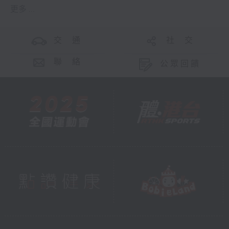
更多 ...
交 通
社 交
聯 絡
公眾回饋