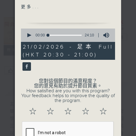
〈八月十九日 餛飩日常〉選
更多...
段
早起，上菜市場，跟熟悉
0
的豬肉販說明，「要包餛飩
seconds
00:00
24:10
閱食悅知味
電台直播
of
的」，他會為你把肉絞得更細
24
21/02/2026 - 足本 Full
更細。腳別停，往前走到菜
minutes,
所有集數
(HKT 20:30 - 21:00)
10
攤，買一把蔥、一支嫩薑；轉
seconds
角的麵店買一疊餛飩皮，這樣
就能回家準備包餡的節奏。
您喜歡這個節目嗎?
如果包上一大盤飽滿水餃
您對這個節目的滿意程度？
元寶，是屬於熱鬧迎接春節
您的意見有助於提升節目質素。
簡介
GIST
How satisfied are you with this program?
的，包餛飩所使用的薄薄麵
Your feedback helps to improve the quality of
皮、細緻的餛飩就更貼近台灣
the program.
主持人：李秋婷、蕭欣浩
味的日常——在盤子裡撒上麵
☆
☆
☆
☆
☆
華人社會自古以來對飲食的重視，深植於文
粉防沾粘（音：nim4），取
學、哲學與日常生活之中。《漢書． 卷四
一正方形的麵皮，用湯匙或冰
三． 酈食其傳》中的「王者以民為天，而民
棒棍子抹上肉餡，對摺，把左
以食為天」，強調民生與糧食的重要性。飲食
右兩個尖角黏糊收好，手起手