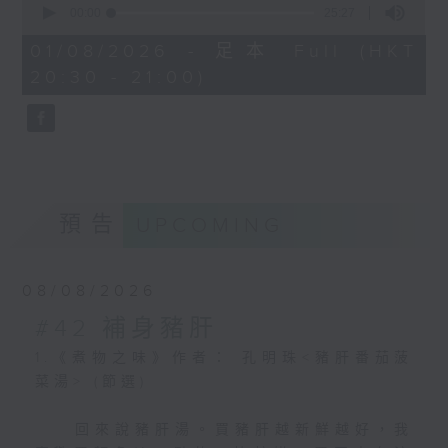
3
才能讓人多吃不厭。餃子好吃不好吃，端視
seconds
00:00
25:27
聽眾對歷史文化和文學的認識。
of
《清稗類鈔》作者：徐珂「餛
餡兒拌得好不好來決定。餃子餡分剁 、切、
25
01/08/2026 - 足本 Full (HKT
飩」：
擦三種，何者應剁，何者應切，何者用鉋 子
minutes,
20:30 - 21:00)
27
擦，都有一定之規的，總之鬆膩粗細適中
seconds
餛飩，點心也，漢代已有之。
（如用絞肉味道就差了）方屬上乘。調配料
以薄麪為皮，有襞（音：碧）
如果調配得當，餃子入口，覺得鹹淡恰好。
積，人呼之曰縐紗餛飩，取其
用油多寡更為重要，要能鬆腴 柔潤，不結不
形似也。中裹以餡，鹹甜均有
膩，才算高手。和麵雖然不算什麼難事，可
之。其熟之之法，則為蒸，為
是用水多少也非常重要，麵要和得軟硬適
預告
UPCOMING
煮，為煎。粵肆售此者，寫作
度，那就看揉麵用水多寡得當不得當了。餃
雲吞。
子皮分壓跟擀兩種，壓皮快而不圓，擀皮雖
圓而慢，自然擀皮的餃子比壓皮來得整齊美
08/08/2026
觀，不過包捏手藝到家，餃子煮熟，吃起來
是不容易分別擀皮壓皮的。
#42 補身豬肝
1.《煮物之味》作者： 孔明珠<豬肝番茄菠
2.《清稗類鈔》作者：徐珂［餃］
菜湯> (節選)
餃，點心也，屑米或麪 ，皆可為之，中有
​ 回來說豬肝湯。買豬肝越新鮮越好，我
餡，或謂之粉角。北音讀角為矯，故呼為