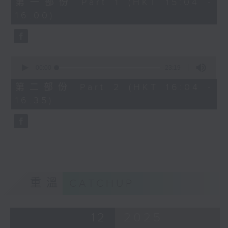
第一部份 Part 1 (HKT 15:04 -
minutes,
16:00)
50
seconds
0
seconds
00:00
23:19
of
23
第二部份 Part 2 (HKT 16:04 -
minutes,
16:35)
19
seconds
重溫
CATCHUP
12
2025