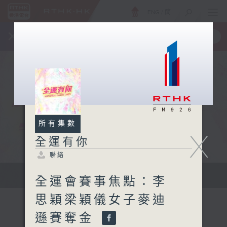
ENG
/
簡
×
全新 RTHK On The Go
取得
一手掌握 RTHK 電台、電視節目
所有集數
X
全運有你
聯絡
緊貼每刻精彩 全城一起喝采
全運會賽事焦點：李
思穎梁穎儀女子麥迪
遜賽奪金