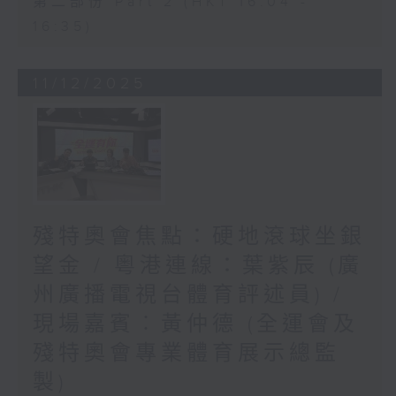
第二部份 Part 2 (HKT 16:04 -
16:35)
11/12/2025
殘特奧會焦點：硬地滾球坐銀
望金 / 粵港連線：葉紫辰 (廣
州廣播電視台體育評述員) /
現場嘉賓︰黃仲德 (全運會及
殘特奧會專業體育展示總監
製)