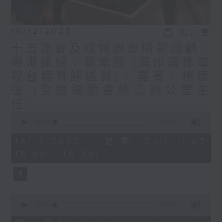
16/12/2025
相片集
十五運會及殘特奧會精彩回顧 /
粵港連線：葉紫辰 (廣州廣播電
視台體育評述員) / 嘉賓︰楊德
強 (全國運動會統籌辦公室主
任)
0
seconds
00:00
1:09:59
of
1
16/12/2025 - 足本 Full (HKT
hour,
15:00 - 16:30)
9
minutes,
59
seconds
0
seconds
00:00
46:50
of
46