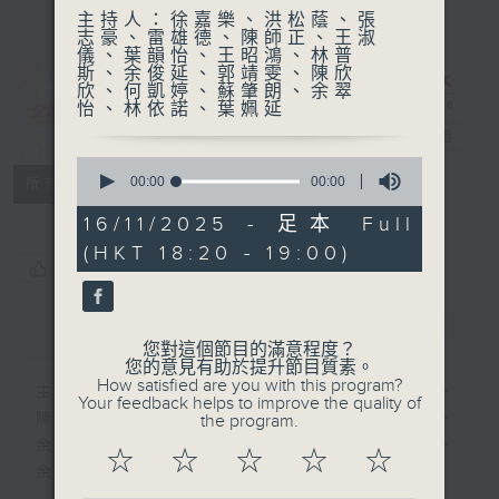
主持人：徐嘉樂、洪松蔭、張
志豪、雷雄德、陳師正、王淑
儀、葉韻怡、王昭鴻、林普
斯、余俊延、郭靖雯、陳欣
欣、何凱婷、蘇肇朗、余翠
怡、林依諾、葉姵延
全運有你
電台直播
0
seconds
聯絡
00:00
00:00
所有集數
of
0
16/11/2025 - 足本 Full
seconds
(HKT 18:20 - 19:00)
您喜歡這個節目嗎?
簡介
GIST
您對這個節目的滿意程度？
您的意見有助於提升節目質素。
How satisfied are you with this program?
主持人：徐嘉樂、洪松蔭、張志豪、雷雄德、
Your feedback helps to improve the quality of
陳師正、王淑儀、葉韻怡、王昭鴻、林普斯、
the program.
余俊延、郭靖雯、陳欣欣、何凱婷、蘇肇朗、
☆
☆
☆
☆
☆
余翠怡、林依諾、葉姵延