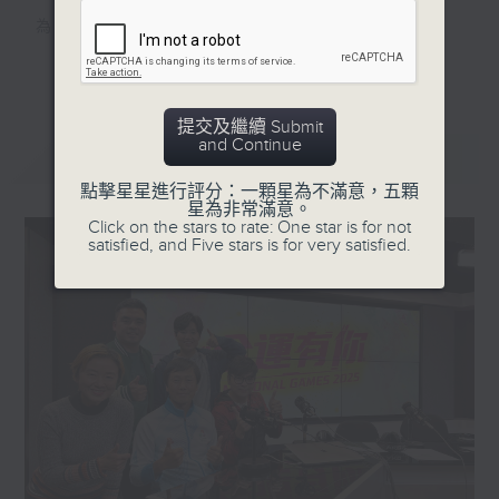
為目標，全神貫注！
更多...
為夢想，全力應戰！
提交及繼續 Submit
全心、全面、全方位、全程直擊第十五屆全國
and Continue
最新
LATEST
運動會及殘特奧會！
點擊星星進行評分：一顆星為不滿意，五顆
星為非常滿意。
香港電台第一台
Click on the stars to rate: One star is for not
satisfied, and Five stars is for very satisfied.
全運有你
逢星期一至五 3:00PM
逢星期六、日 6:20PM
緊貼每刻精彩，全城一起喝采！